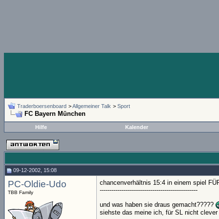
Traderboersenboard
>
Allgemeiner Talk
>
Sport
FC Bayern München
Hilfe
Kalender
09-12-2002, 15:08
PC-Oldie-Udo
chancenverhältnis 15:4 in einem spiel FÜR 
--------------------------------------------------
TBB Family
und was haben sie draus gemacht?????
siehste das meine ich, für SL nicht cleve