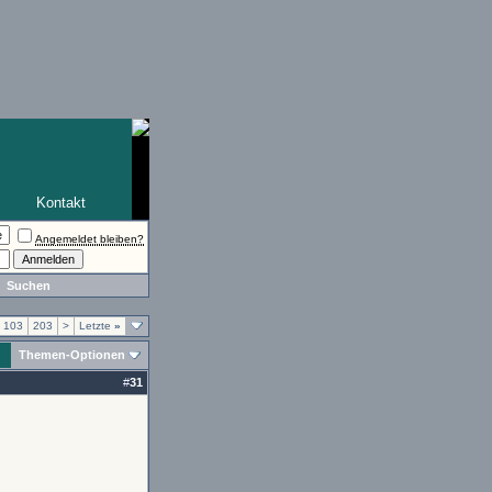
Kontakt
Angemeldet bleiben?
Suchen
103
203
>
Letzte
»
Themen-Optionen
#
31