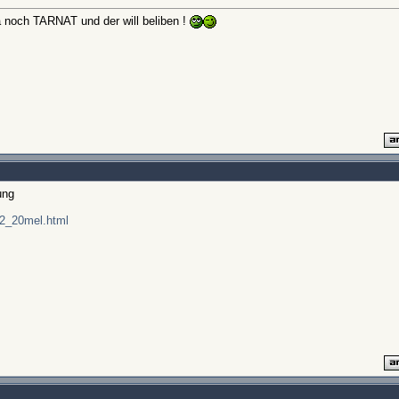
t ja noch TARNAT und der will beliben !
ung
12_20mel.html