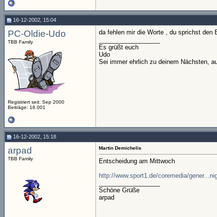
16-12-2002, 15:04
PC-Oldie-Udo
da fehlen mir die Worte , du sprichst den 
__________________
TBB Family
Es grüßt euch
Udo
Sei immer ehrlich zu deinem Nächsten, au
Registriert seit: Sep 2000
Beiträge: 18.001
16-12-2002, 15:18
arpad
Martin Demichelis
TBB Family
Entscheidung am Mittwoch
http://www.sport1.de/coremedia/gener...n
__________________
Schöne Grüße
arpad