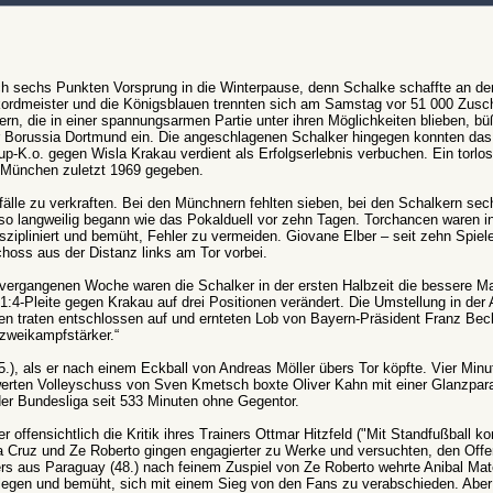
 sechs Punkten Vorsprung in die Winterpause, denn Schalke schaffte an der
ordmeister und die Königsblauen trennten sich am Samstag vor 51 000 Zusch
rn, die in einer spannungsarmen Partie unter ihren Möglichkeiten blieben, bü
ger Borussia Dortmund ein. Die angeschlagenen Schalker hingegen konnten da
-K.o. gegen Wisla Krakau verdient als Erfolgserlebnis verbuchen. Ein torlo
 München zuletzt 1969 gegeben.
fälle zu verkraften. Bei den Münchnern fehlten sieben, bei den Schalkern sec
so langweilig begann wie das Pokalduell vor zehn Tagen. Torchancen waren in
szipliniert und bemüht, Fehler zu vermeiden. Giovane Elber – seit zehn Spiele
choss aus der Distanz links am Tor vorbei.
 vergangenen Woche waren die Schalker in der ersten Halbzeit die bessere Ma
:4-Pleite gegen Krakau auf drei Positionen verändert. Die Umstellung in der
uen traten entschlossen auf und ernteten Lob von Bayern-Präsident Franz Bec
zweikampfstärker.“
), als er nach einem Eckball von Andreas Möller übers Tor köpfte. Vier Minut
werten Volleyschuss von Sven Kmetsch boxte Oliver Kahn mit einer Glanzpa
 der Bundesliga seit 533 Minuten ohne Gegentor.
ffensichtlich die Kritik ihres Trainers Ottmar Hitzfeld ("Mit Standfußball k
a Cruz und Ze Roberto gingen engagierter zu Werke und versuchten, den Off
rs aus Paraguay (48.) nach feinem Zuspiel von Ze Roberto wehrte Anibal Mat
legen und bemüht, sich mit einem Sieg von den Fans zu verabschieden. Aber