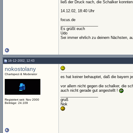
ließ der Druck nach, die Schalker konnten
14.12.02, 18:40 Uhr
focus.de
__________________
Es grüßt euch
Udo
Sei immer ehrlich zu deinem Nächsten, au
16-12-2002, 12:43
nokostolany
Chartspezi & Moderator
es hat keiner behauptet, daß die bayern je
vor allem nicht gegen die schalker, die sc
auch nicht gerade gut angestellt !
__________________
gruß
Registriert seit: Nov 2000
Beiträge: 24.109
Nok