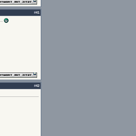
#
41
...
#
42