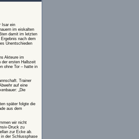
 Isar ein
auern im eiskalten
ßten damit im letzten
s Ergebnis nach dem
ses Unentschieden
hs Akteure im
 der ersten Halbzeit
n ohne Tor – hatte in
nnschaft. Trainer
 Abwehr auf eine
kenbauer: „Die
en später folgte die
rade aus dem
ommen wir nicht
ensiv-Druck zu
ellan zur Ecke ab.
 in der Schlussphase