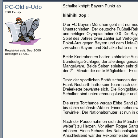
PC-Oldie-Udo
Schalke knöpft Bayern Punkt ab
TBB Family
hihihihi :top
:
D er FC Bayern München geht mit nur noch
Unentschieden. Der deutsche Fußball-Rek
und nebligen Olympiastadion 0:0. Die Baye
Spiel des Jahres zwei Zähler auf Verfol
Pokal-Aus gegen Bayern und dem Uefa-Cup
zwischen Bayern und Schalke hatte es in
Registriert seit: Sep 2000
Beiträge: 18.001
Beide Kontrahenten hatten zahlreiche Aus
Bundesliga-Schlager, der allerdings genau
Mangelware. Beide Seiten spielten sehr di
der 21. Minute die erste Möglichkeit: Er s
Trotz der sportlichen Enttäuschungen der
Frank Neubarth hatte sein Team nach der 1
Dreierkette bewährte sich. Die Königsbla
Schalker sind unternehmungslustiger und 
Die erste Torchance vergab Ebbe Sand (25.
bis dahin schönste Aktion: Einen sehens
Torwinkel. Der Nationaltorhüter ist nun in
Nach der Pause nahmen sich die Münchner o
weiter") zu Herzen. Vor allem Roque Sant
erhöhen. Einen Schuss des Nationalspiele
Anschließend war der Rekordmeister über