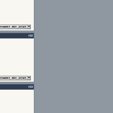
#
32
#
33