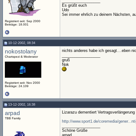
__________________
Es grüßt euch
Udo
Sei immer ehrlich zu deinem Nächsten, au
Registriert seit: Sep 2000
Beiträge: 18.001
10-12-2002, 08:34
nokostolany
nichts anderes habe ich gesagt....eben nic
__________________
Chartspezi & Moderator
gruß
Nok
Registriert seit: Nov 2000
Beiträge: 24.109
13-12-2002, 16:38
arpad
Lizarazu dementiert Vertragsverlängerung
TBB Family
http://www.sport1.de/coremedia/gener...nt
__________________
Schöne Grüße
arpad