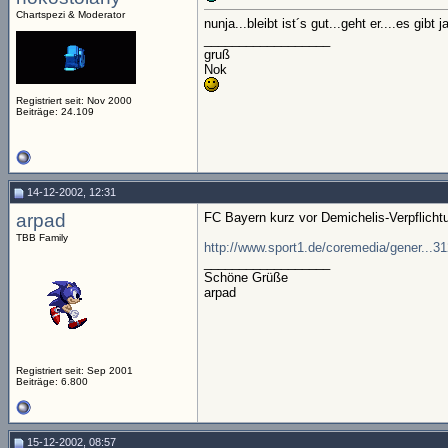
Chartspezi & Moderator
nunja...bleibt ist´s gut...geht er....es gib
__________________
gruß
Nok
Registriert seit: Nov 2000
Beiträge: 24.109
14-12-2002, 12:31
arpad
FC Bayern kurz vor Demichelis-Verpflicht
TBB Family
http://www.sport1.de/coremedia/gener...3
__________________
Schöne Grüße
arpad
Registriert seit: Sep 2001
Beiträge: 6.800
15-12-2002, 08:57