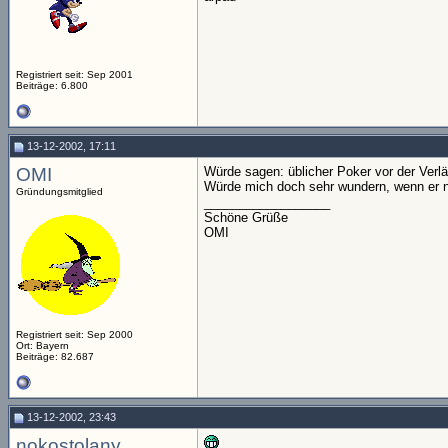
Registriert seit: Sep 2001
Beiträge: 6.800
13-12-2002, 17:11
OMI
Würde sagen: üblicher Poker vor der Verl
Würde mich doch sehr wundern, wenn er 
Gründungsmitglied
__________________
Schöne Grüße
OMI
Registriert seit: Sep 2000
Ort: Bayern
Beiträge: 82.687
13-12-2002, 23:43
nokostolany