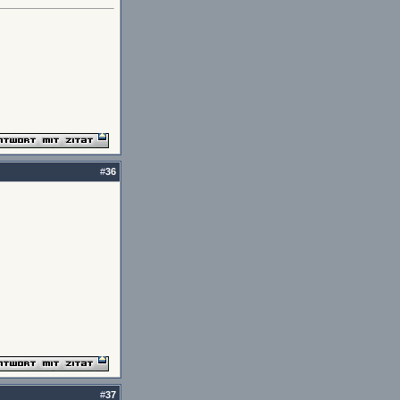
#
36
#
37