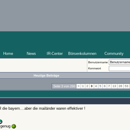
Home
News
IR-Center
Börsenkolumnen
Community
Benutzername
Kennwort
Heutige Beiträge
Seite 3 von 266
<
1
2
3
4
5
6
7
13
28
53
die bayern....aber die mailänder waren effektiver !
r genug