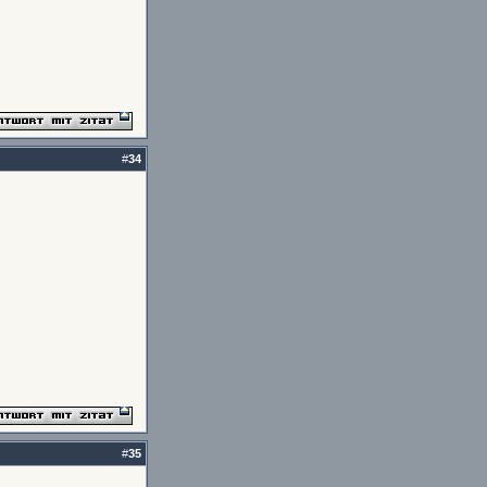
#
34
#
35