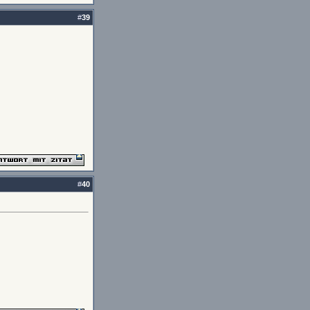
#
39
#
40