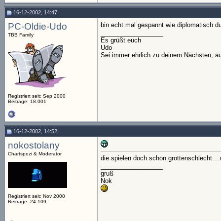
16-12-2002, 14:47
PC-Oldie-Udo
bin echt mal gespannt wie diplomatisch du
__________________
TBB Family
Es grüßt euch
Udo
Sei immer ehrlich zu deinem Nächsten, au
Registriert seit: Sep 2000
Beiträge: 18.001
16-12-2002, 14:52
nokostolany
Chartspezi & Moderator
die spielen doch schon grottenschlecht....n
__________________
gruß
Nok
Registriert seit: Nov 2000
Beiträge: 24.109