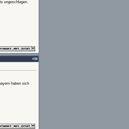
rts ungeschlagen.
#
38
 bayern haben sich