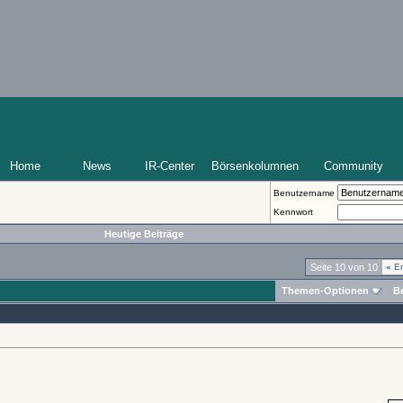
Home
News
IR-Center
Börsenkolumnen
Community
Benutzername
Kennwort
Heutige Beiträge
Seite 10 von 10
«
Er
Themen-Optionen
B