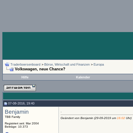
Traderboersenboard
>
Börse, Wirtschaft und Finanzen
>
Europa
Volkswagen, neue Chance?
Hilfe
Kalender
07-08-2016, 19:40
Benjamin
.
TBB Family
Geändert von Benjamin (29-09-2019 um
16:02
Uhr)
Registriert seit: Mar 2004
Beiträge: 10.373