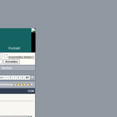
Kontakt
Angemeldet bleiben?
Suchen
ste
<
6
7
8
9
10
ewertung:
#
136