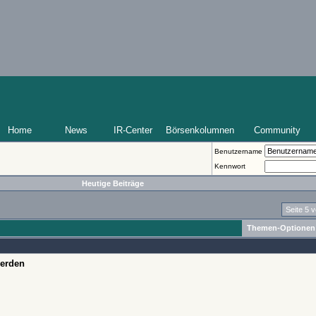
Home
News
IR-Center
Börsenkolumnen
Community
Benutzername
Kennwort
Heutige Beiträge
Seite 5 
Themen-Optionen
werden