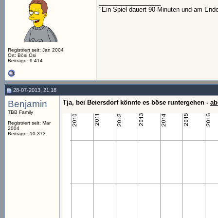
__________________
"Ein Spiel dauert 90 Minuten und am End
Registriert seit: Jan 2004
Ort: Bösi Ösi
Beiträge: 9.414
28-07-2013, 21:18
Benjamin
Tja, bei Beiersdorf könnte es böse runtergehen -
ab
TBB Family
Registriert seit: Mar
2004
Beiträge: 10.373