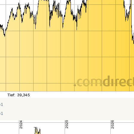
=1
=1