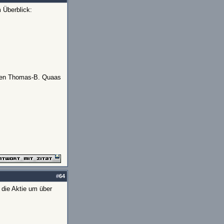
 Überblick:
nden Thomas-B. Quaas
#
64
 die Aktie um über