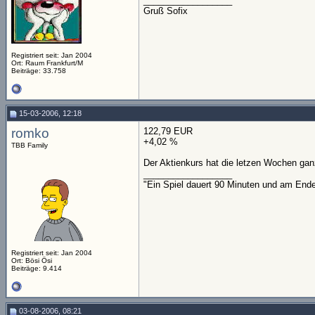
__________________
Gruß Sofix
Registriert seit: Jan 2004
Ort: Raum Frankfurt/M
Beiträge: 33.758
15-03-2006, 12:18
romko
122,79 EUR
+4,02 %
TBB Family
Der Aktienkurs hat die letzen Wochen ga
__________________
"Ein Spiel dauert 90 Minuten und am End
Registriert seit: Jan 2004
Ort: Bösi Ösi
Beiträge: 9.414
03-08-2006, 08:21