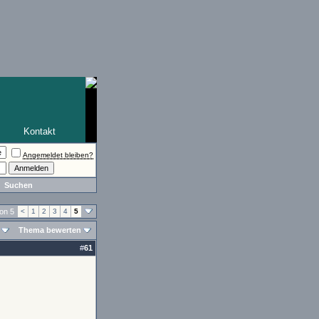
Kontakt
Angemeldet bleiben?
Suchen
von 5
<
1
2
3
4
5
Thema bewerten
#
61