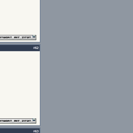
#
62
#
63