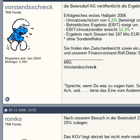
vorstandsschreck
die Beiersdorf AG veröffentlicht die Erg
TBB Family
Erfolgreiches erstes Halbjahr 2006
- Umsatzwachstum von
6,2%
(bereinigt 
- Betriebliches Ergebnis (EBIT) steigt um
- EBIT-Umsatzrendite erreicht
12,3%
*
- Ergebnis nach Steuern bei 197 Mio EUR
* ohne Sondereffekte
Sie finden den Zwischenbericht sowie ei
und unserem Finanzvorstand Rolf-Dieter 
__________________
Registriert seit: Jan 2004
Beiträge: 1.581
MfG.
Vorstandsschrec
k
"Spreche, wenn Du was zu sagen hast. Sch
Ach, und....... lerne das Eine vom Andere
30-11-2006, 10:52
romko
Nach unserem Besuch in der Beiersdorf Zen
15% zulegen.
TBB Family
Das KGV liegt derzeit bei nicht mehr niedr