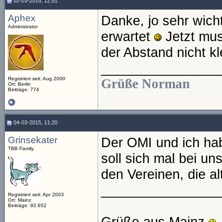
02-03-2015, 12:51
Aphex
Danke, jo sehr wich
Administrator
erwartet
Jetzt mus
der Abstand nicht kl
________________
Registriert seit: Aug 2000
Grüße Norman
Ort: Berlin
Beiträge: 774
04-03-2015, 11:20
Grinsekater
Der OMI und ich hab
TBB Family
soll sich mal bei u
den Vereinen, die a
________________
Registriert seit: Apr 2003
Ort: Mainz
Beiträge: 92.652
Grüße aus Mainz