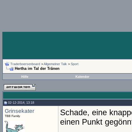
Traderboersenboard
>
Allgemeiner Talk
>
Sport
Hertha im Tal der Tränen
Hilfe
Kalender
02-12-2014, 13:18
Grinsekater
Schade, eine knappe
TBB Family
einen Punkt gegönn
________________