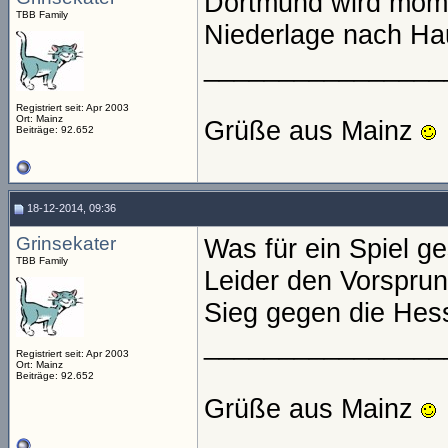
Dortmund wird mome
TBB Family
Niederlage nach Ha
________________
Registriert seit: Apr 2003
Ort: Mainz
Grüße aus Mainz
Beiträge: 92.652
18-12-2014, 09:36
Grinsekater
Was für ein Spiel g
TBB Family
Leider den Vorsprun
Sieg gegen die Hes
________________
Registriert seit: Apr 2003
Ort: Mainz
Beiträge: 92.652
Grüße aus Mainz