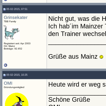
05-02-2015, 07:51
Grinsekater
Nicht gut, was die 
TBB Family
Ich hab´im Mainzer 
den Trainer wechsel
________________
Registriert seit: Apr 2003
Ort: Mainz
Beiträge: 92.652
Grüße aus Mainz
05-02-2015, 10:25
OMI
Heute wird er weg se
Gründungsmitglied
________________
Schöne Grüße