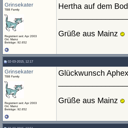
Grinsekater
Hertha auf dem Bode
TBB Family
________________
Grüße aus Mainz
Registriert seit: Apr 2003
Ort: Mainz
Beiträge: 92.652
02-03-2015, 12:17
Grinsekater
Glückwunsch Aphex,
TBB Family
________________
Grüße aus Mainz
Registriert seit: Apr 2003
Ort: Mainz
Beiträge: 92.652