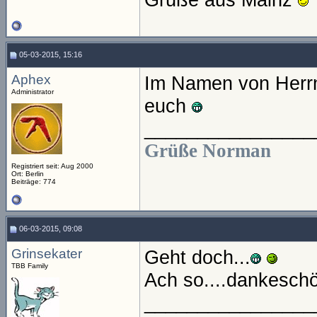
05-03-2015, 15:16
Aphex
Im Namen von Herrn
Administrator
euch
________________
Grüße Norman
Registriert seit: Aug 2000
Ort: Berlin
Beiträge: 774
06-03-2015, 09:08
Grinsekater
Geht doch...
TBB Family
Ach so....dankesch
________________