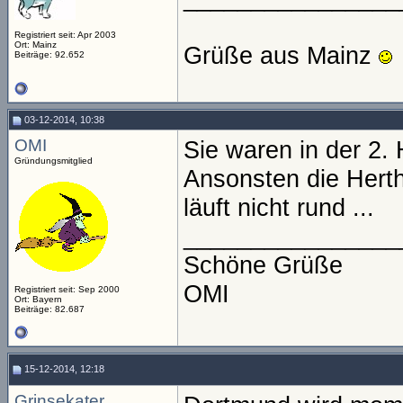
Registriert seit: Apr 2003
Ort: Mainz
Grüße aus Mainz
Beiträge: 92.652
03-12-2014, 10:38
OMI
Sie waren in der 2. 
Gründungsmitglied
Ansonsten die Hertha
läuft nicht rund ...
________________
Schöne Grüße
OMI
Registriert seit: Sep 2000
Ort: Bayern
Beiträge: 82.687
15-12-2014, 12:18
Grinsekater