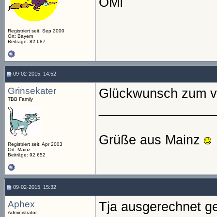
OMI
Registriert seit: Sep 2000
Ort: Bayern
Beiträge: 82.687
09-02-2015, 14:52
Grinsekater
Glückwunsch zum ve
TBB Family
________________
Grüße aus Mainz
Registriert seit: Apr 2003
Ort: Mainz
Beiträge: 92.652
09-02-2015, 15:32
Aphex
Tja ausgerechnet g
Administrator