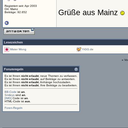
Registriert seit: Apr 2003
Ort: Mainz
Grüße aus Mainz
Beiträge: 92.652
Lesezeichen
Mister Wong
YiGG.de
«
Vo
Forumregeln
Es ist Ihnen
nicht erlaubt
, neue Themen zu verfassen.
Es ist Ihnen
nicht erlaubt
, auf Beiträge zu antworten.
Es ist Ihnen
nicht erlaubt
, Anhänge hochzuladen.
Es ist Ihnen
nicht erlaubt
, Ihre Beiträge zu bearbeiten.
BB-Code
ist
an
.
Smileys
sind
an
.
[IMG]
Code ist
an
.
HTML-Code ist
aus
.
Foren-Regeln