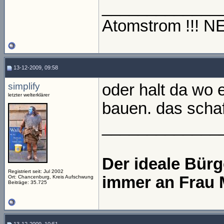
_____________
Atomstrom !!! 
13-12-2009, 09:58
simplify
oder halt da wo 
letzter welterklärer
bauen. das schaf
_____________
Der ideale Bür
Registriert seit: Jul 2002
immer an Frau 
Ort: Chancenburg, Kreis Aufschwung
Beiträge: 35.725