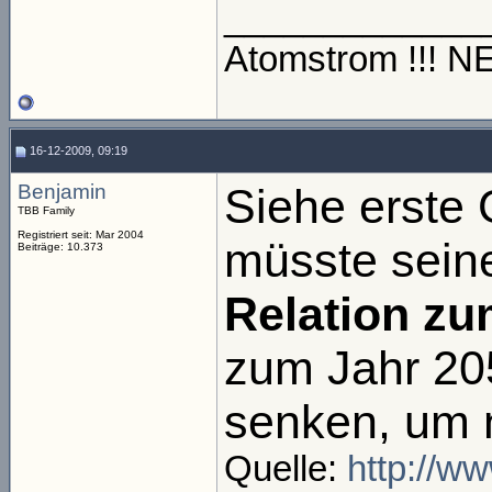
_____________
Atomstrom !!! 
16-12-2009, 09:19
Benjamin
Siehe erste 
TBB Family
Registriert seit: Mar 2004
müsste sei
Beiträge: 10.373
Relation zu
zum Jahr 20
senken, um n
Quelle:
http://ww