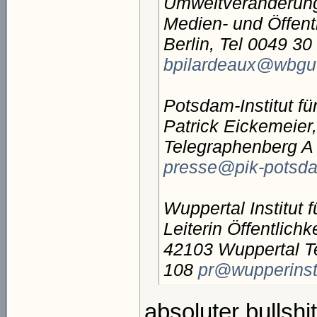
Umweltveränderung
Medien- und Öffentl
Berlin, Tel 0049 3
bpilardeaux@wbgu
Potsdam-Institut f
Patrick Eickemeier,
Telegraphenberg A 
presse@pik-potsd
Wuppertal Institut 
Leiterin Öffentlichk
42103 Wuppertal Te
108
pr@wupperinst
absoluter bullshi