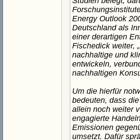
Studien belegt, dar
Forschungsinstitut
Energy Outlook 200
Deutschland als In
einer derartigen En
Fischedick weiter, 
nachhaltige und kli
entwickeln, verbun
nachhaltigen Konsu
Um die hierfür not
bedeuten, dass die
allein noch weiter
engagierte Handel
Emissionen gegenü
umsetzt. Dafür sp