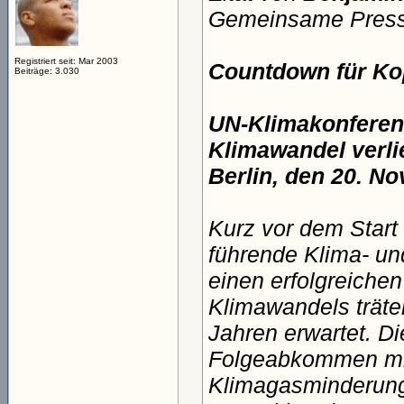
Gemeinsame Press
Registriert seit: Mar 2003
Countdown für K
Beiträge: 3.030
UN-Klimakonferenz
Klimawandel verli
Berlin, den 20. N
Kurz vor dem Star
führende Klima- und
einen erfolgreiche
Klimawandels träte
Jahren erwartet. Di
Folgeabkommen mit
Klimagasminderungs