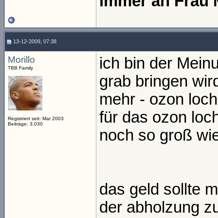
immer an Frau 
13-12-2009, 07:38
Morillo
ich bin der Mein
TBB Family
grab bringen wird
mehr - ozon loch 
für das ozon loc
Registriert seit: Mar 2003
Beiträge: 3.030
noch so groß wie 
das geld sollte 
der abholzung zu