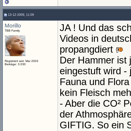
13-12-2009, 11:09
Morillo
JA ! Und das sch
TBB Family
Videos in deuts
propangdiert
Der Hammer ist j
Registriert seit: Mar 2003
Beiträge: 3.030
eingestuft wird -
Fauna und Flora i
kein Fleisch meh
- Aber die CO² P
der Athmosphär
GIFTIG. So ein