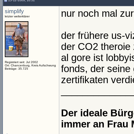
13-12-2009, 10:51
simplify
nur noch mal zur
letzter welterklärer
der frühere us-vi
der CO2 theroie
al gore ist lobby
Registriert seit: Jul 2002
fonds, der sein
Ort: Chancenburg, Kreis Aufschwung
Beiträge: 35.725
zertifikaten verdi
_____________
Der ideale Bür
immer an Frau 