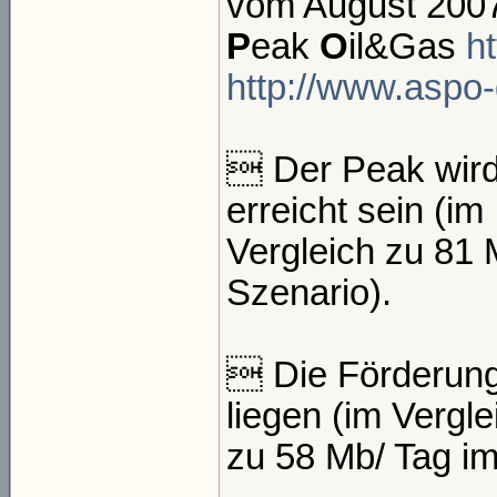
vom August 2007
P
eak
O
il&Gas
h
http://www.aspo
 Der Peak wird
erreicht sein (im
Vergleich zu 81
Szenario).
 Die Förderung
liegen (im Vergle
zu 58 Mb/ Tag i