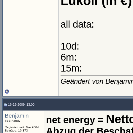
Lukoil (in €)
all data:
10d:
6m:
15m:
Geändert von Benjami
16-12-2009, 13:00
Benjamin
Nett
net energy =
TBB Family
Registriert seit: Mar 2004
Abzug der Beschaf
Beiträge: 10.373