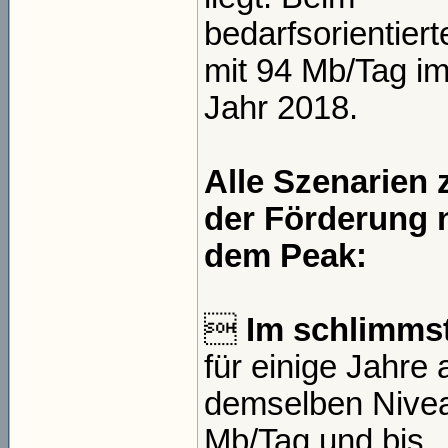
bedarfsorientier
mit 94 Mb/Tag i
Jahr 2018.
Alle Szenarien
der Förderung 
dem Peak:

Im schlimmst
für einige Jahre 
demselben Nivea
Mb/Tag und bis