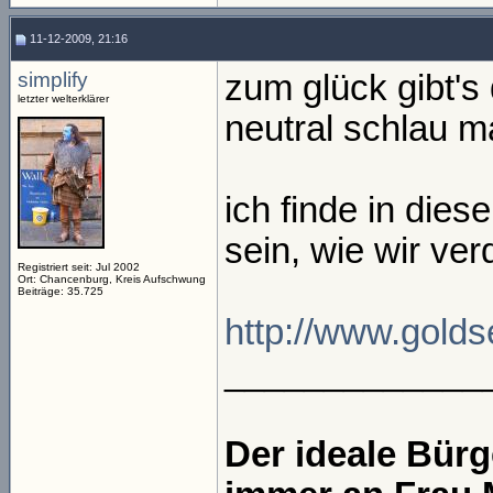
11-12-2009, 21:16
simplify
zum glück gibt's
letzter welterklärer
neutral schlau 
ich finde in dies
sein, wie wir v
Registriert seit: Jul 2002
Ort: Chancenburg, Kreis Aufschwung
Beiträge: 35.725
http://www.golds
_____________
Der ideale Bür