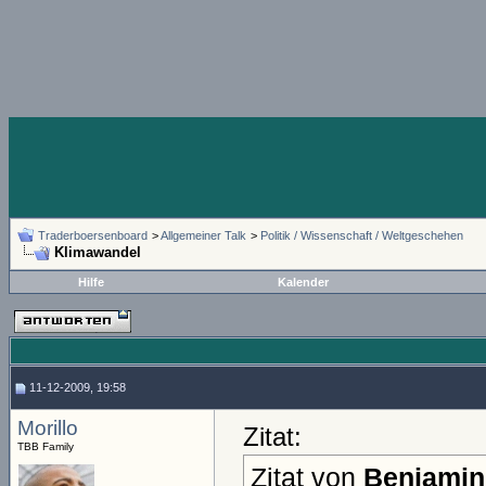
Traderboersenboard
>
Allgemeiner Talk
>
Politik / Wissenschaft / Weltgeschehen
Klimawandel
Hilfe
Kalender
11-12-2009, 19:58
Morillo
Zitat:
TBB Family
Zitat von
Benjamin