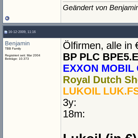
Geändert von Benjami
16-12-2009, 11:16
Benjamin
Ölfirmen, alle in 
TBB Family
BP PLC BPE5.
Registriert seit: Mar 2004
Beiträge: 10.373
EXXON MOBIL 
Royal Dutch Sh
LUKOIL LUK.F
3y:
18m: