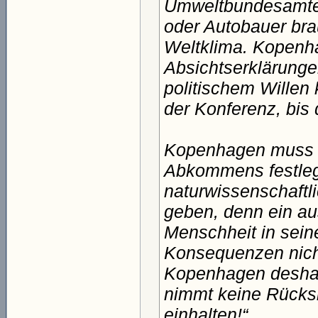
Umweltbundesamtes
oder Autobauer bra
Weltklima. Kopenh
Absichtserklärunge
politischem Willen
der Konferenz, bis 
Kopenhagen muss a
Abkommens festlege
naturwissenschaftl
geben, denn ein a
Menschheit in sein
Konsequenzen nicht
Kopenhagen deshalb
nimmt keine Rücksi
einhalten!“