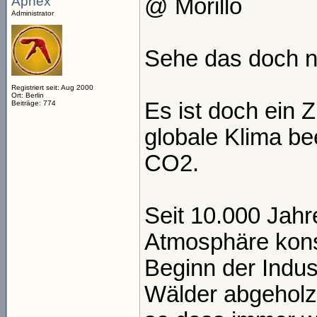
Aphex
@ Morillo
Administrator
Sehe das doch ni
Registriert seit: Aug 2000
Ort: Berlin
Es ist doch ein 
Beiträge: 774
globale Klima be
CO2.
Seit 10.000 Jahr
Atmosphäre konst
Beginn der Indust
Wälder abgeholzt