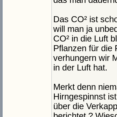
das man dauernd
Das CO² ist scho
will man ja unbe
CO² in die Luft b
Pflanzen für die
verhungern wir 
in der Luft hat.
Merkt denn niem
Hirngespinnst is
über die Verkap
berichtet ? Wies