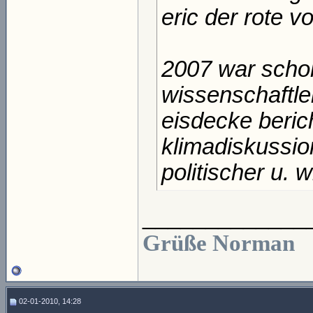
eric der rote v
2007 war scholl
wissenschaftle
eisdecke berich
klimadiskussio
politischer u. w
_____________
Grüße Norman
02-01-2010, 14:28