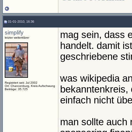
01-01-2010, 16:36
simplify
mag sein, dass 
letzter welterklärer
handelt. damit is
geschriebene st
was wikipedia a
Registriert seit: Jul 2002
bekanntenkreis,
Ort: Chancenburg, Kreis Aufschwung
Beiträge: 35.725
einfach nicht ü
man sollte auch 