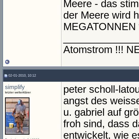
Meere - das stim
der Meere wird 
MEGATONNEN von
_____________
Atomstrom !!! 
02-01-2010, 10:12
simplify
peter scholl-lato
letzter welterklärer
angst des weiss
u. gabriel auf g
froh sind, dass d
entwickelt, wie e