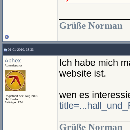
_____________
Grüße Norman
01-01-2010, 15:33
Aphex
Ich habe mich ma
Administrator
website ist.
wen es interessi
Registriert seit: Aug 2000
Ort: Berlin
title=...hall_un
Beiträge: 774
_____________
Grüße Norman