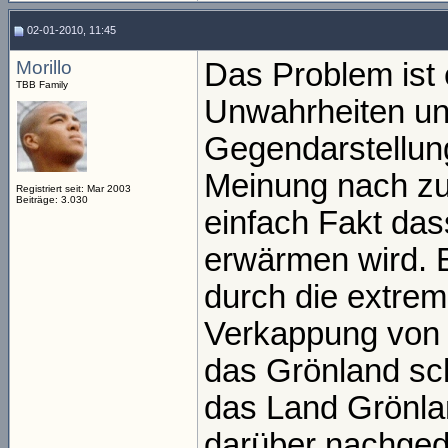
02-01-2010, 11:45
Morillo
Das Problem ist 
TBB Family
Unwahrheiten und
Gegendarstellun
Meinung nach zu
Registriert seit: Mar 2003
Beiträge: 3.030
einfach Fakt da
erwärmen wird. 
durch die extre
Verkappung von S
das Grönland sc
das Land Grönla
darüber nachgeda