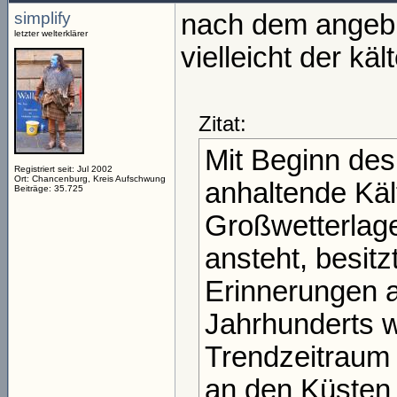
simplify
nach dem angebl
letzter welterklärer
vielleicht der kä
Zitat:
Mit Beginn des
Registriert seit: Jul 2002
Ort: Chancenburg, Kreis Aufschwung
anhaltende Käl
Beiträge: 35.725
Großwetterlage,
ansteht, besit
Erinnerungen a
Jahrhunderts 
Trendzeitraum 
an den Küsten