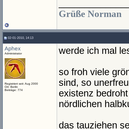
_____________
Grüße Norman
02-01-2010, 14:13
Aphex
werde ich mal les
Administrator
so froh viele grö
sind, so unerfreu
Registriert seit: Aug 2000
Ort: Berlin
existenz bedroht
Beiträge: 774
nördlichen halbk
das tauziehen seh