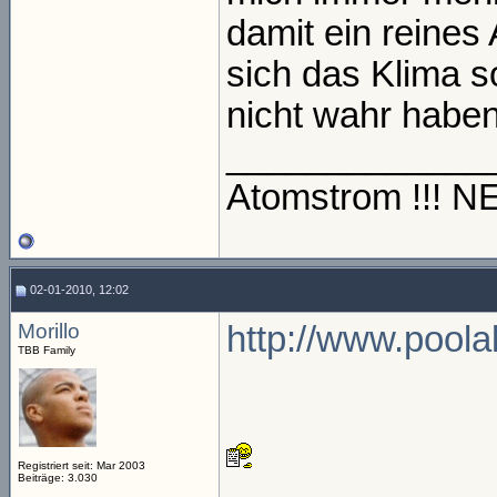
damit ein reines
sich das Klima 
nicht wahr habe
_____________
Atomstrom !!! 
02-01-2010, 12:02
Morillo
http://www.pool
TBB Family
Registriert seit: Mar 2003
_____________
Beiträge: 3.030