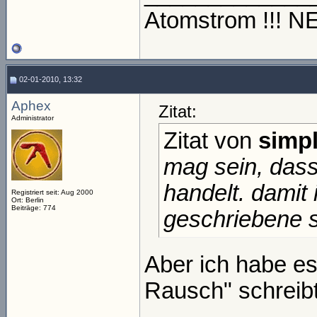
Atomstrom !!! 
02-01-2010, 13:32
Aphex
Zitat:
Administrator
Zitat von
simpl
mag sein, das
handelt. damit 
Registriert seit: Aug 2000
Ort: Berlin
Beiträge: 774
geschriebene s
Aber ich habe es
Rausch" schreibt