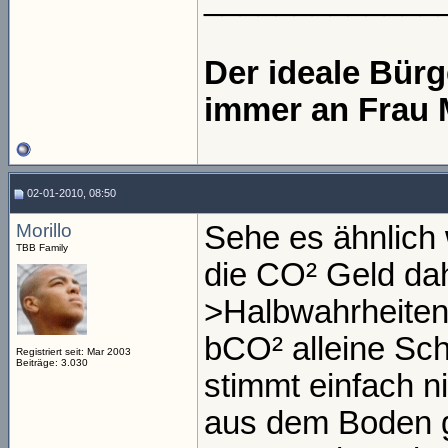
Der ideale Bür
immer an Frau 
02-01-2010, 08:50
Morillo
Sehe es ähnlich 
TBB Family
die CO² Geld dah
>Halbwahrheiten 
bCO² alleine Sc
Registriert seit: Mar 2003
Beiträge: 3.030
stimmt einfach n
aus dem Boden g