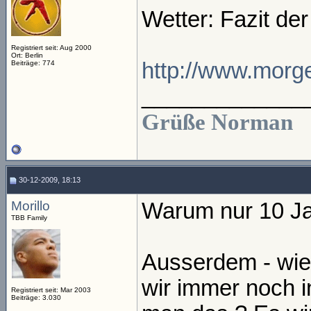
Wetter: Fazit de
Registriert seit: Aug 2000
Ort: Berlin
http://www.morge
Beiträge: 774
_____________
Grüße Norman
30-12-2009, 18:13
Morillo
Warum nur 10 Ja
TBB Family
Ausserdem - wie 
wir immer noch in
Registriert seit: Mar 2003
Beiträge: 3.030