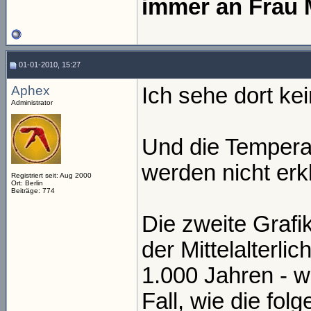
immer an Frau 
01-01-2010, 15:27
Aphex
Ich sehe dort ke
Administrator
Und die Temperat
werden nicht erkl
Registriert seit: Aug 2000
Ort: Berlin
Beiträge: 774
Die zweite Grafik
der Mittelalterl
1.000 Jahren - w
Fall, wie die folg