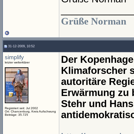
_____________
Grüße Norman
31-12-2009, 10:52
simplify
Der Kopenhagene
letzter welterklärer
Klimaforscher 
autoritäre Regi
Erwärmung zu b
Stehr und Hans
Registriert seit: Jul 2002
antidemokratis
Ort: Chancenburg, Kreis Aufschwung
Beiträge: 35.725