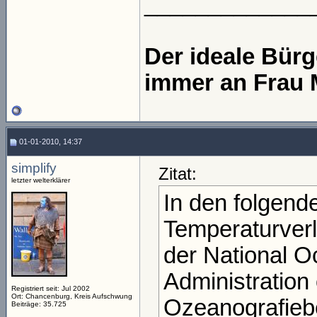
_____________
Der ideale Bür
immer an Frau 
01-01-2010, 14:37
simplify
Zitat:
letzter welterklärer
In den folgend
Temperaturver
der National O
Administration
Registriert seit: Jul 2002
Ort: Chancenburg, Kreis Aufschwung
Ozeanografiebe
Beiträge: 35.725