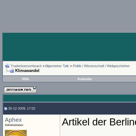
Traderboersenboard
>
Allgemeiner Talk
>
Politik / Wissenschaft / Weltgeschehen
Klimawandel
Hilfe
Kalender
30-12-2009, 17:02
Aphex
Artikel der Berl
Administrator