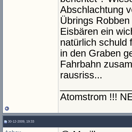
Abschlachtung v
Übrings Robben s
Eisbären ein wic
natürlich schuld 
in den Graben ge
Fahrbahn zusamm
rausriss...
_____________
Atomstrom !!! 
30-12-2009, 19:33