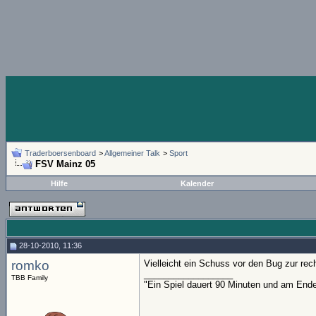
Traderboersenboard
>
Allgemeiner Talk
>
Sport
FSV Mainz 05
Hilfe
Kalender
28-10-2010, 11:36
romko
Vielleicht ein Schuss vor den Bug zur rech
__________________
TBB Family
"Ein Spiel dauert 90 Minuten und am End