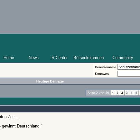
Home
News
IR-Center
Börsenkolumnen
Community
Benutzername
Kennwort
Heutige Beiträge
Seite 2 von 49
<
1
2
3
4
5
ten Zeit ...
e gewinnt Deutschland!"