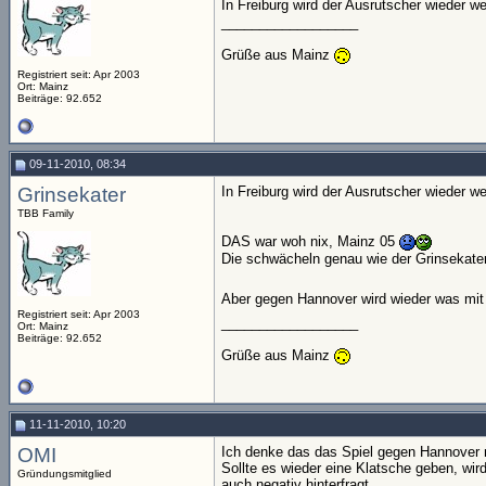
In Freiburg wird der Ausrutscher wieder 
__________________
Grüße aus Mainz
Registriert seit: Apr 2003
Ort: Mainz
Beiträge: 92.652
09-11-2010, 08:34
Grinsekater
In Freiburg wird der Ausrutscher wieder 
TBB Family
DAS war woh nix, Mainz 05
Die schwächeln genau wie der Grinsekater
Aber gegen Hannover wird wieder was mi
Registriert seit: Apr 2003
__________________
Ort: Mainz
Beiträge: 92.652
Grüße aus Mainz
11-11-2010, 10:20
OMI
Ich denke das das Spiel gegen Hannover n
Sollte es wieder eine Klatsche geben, wir
Gründungsmitglied
auch negativ hinterfragt.