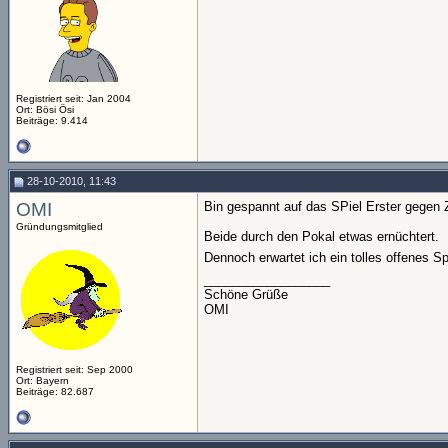
Registriert seit: Jan 2004
Ort: Bösi Ösi
Beiträge: 9.414
28-10-2010, 11:43
OMI
Bin gespannt auf das SPiel Erster gegen Z
Gründungsmitglied
Beide durch den Pokal etwas ernüchtert.
Dennoch erwartet ich ein tolles offenes Sp
__________________
Schöne Grüße
OMI
Registriert seit: Sep 2000
Ort: Bayern
Beiträge: 82.687