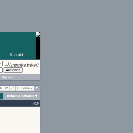
Kontakt
Angemeldet bleiben?
Suchen
6
12
27
>
Letzte
»
Themen-Optionen
#
16