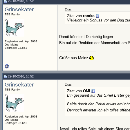
29-10-2010, 10:52
Grinsekater
Zitat:
TBB Family
Zitat von
romko
Vielleicht ein Schuss vor den Bug zur 
Damit könntest Du richtig liegen.
Registriert seit: Apr 2003
Bin auf die Reaktion der Mannschaft am 
Ort: Mainz
Beiträge: 92.652
__________________
Grüße aus Mainz
29-10-2010, 10:52
Grinsekater
Zitat:
TBB Family
Zitat von
OMI
Bin gespannt auf das SPiel Erster ge
Beide durch den Pokal etwas ernüchte
Dennoch erwartet ich ein tolles offene
Registriert seit: Apr 2003
Ort: Mainz
Beiträge: 92.652
Jawoll, ein tolles Spiel mit einem Sieg der