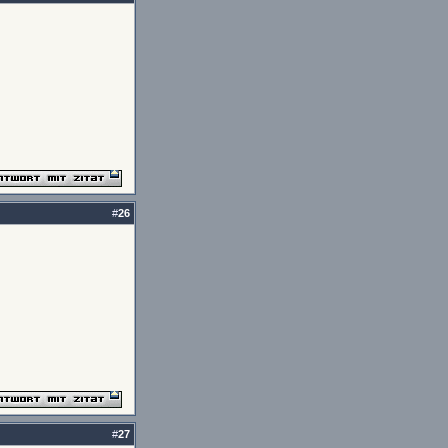
#
26
#
27