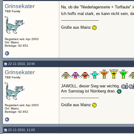
Grinsekater
Na, ob die "Niederlagenserie + Torflaute
TBB Family
Ich hoffs mal stark, es kann nicht sein,
__________________
Grüße aus Mainz
Registriert seit: Apr 2003
Ort: Mainz
Beiträge: 92.652
22-11-2010, 10:44
Grinsekater
TBB Family
JAWOLL, dieser Sieg war wichtig.
Am Samstag ist Nürnberg dran.
__________________
Grüße aus Mainz
Registriert seit: Apr 2003
Ort: Mainz
Beiträge: 92.652
22-11-2010, 11:03