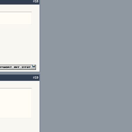
#
18
#
19