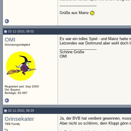
__________________
Grüße aus Mainz
02-11-2010, 08:02
OMI
Es war ein tolles Spiel - und Mainz hatte
Letzendes war Dortmund aber wohl doch be
Gründungsmitglied
__________________
Schöne Grüße
OMI
Registriert seit: Sep 2000
Ort: Bayern
Beiträge: 82.687
02-11-2010, 08:29
Grinsekater
Ja, der BVB hat verdient gewonnen, mus
Aber nicht so schlimm, dem Kloppi gönn 
TBB Family