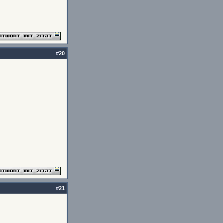
#
20
#
21