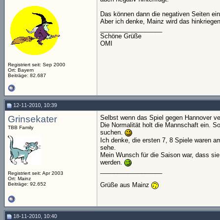
Das können dann die negativen Seiten eine
Aber ich denke, Mainz wird das hinkriegen
__________________
Schöne Grüße
OMI
Registriert seit: Sep 2000
Ort: Bayern
Beiträge: 82.687
12-11-2010, 10:39
Grinsekater
Selbst wenn das Spiel gegen Hannover ver
Die Normalität holt die Mannschaft ein. So
TBB Family
suchen.
Ich denke, die ersten 7, 8 Spiele waren a
sehe.
Mein Wunsch für die Saison war, dass sie
werden.
__________________
Registriert seit: Apr 2003
Ort: Mainz
Grüße aus Mainz
Beiträge: 92.652
18-11-2010, 10:40