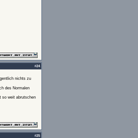
#
24
gentlich nichts zu
eich des Normalen
t so weit abrutschen
#
25