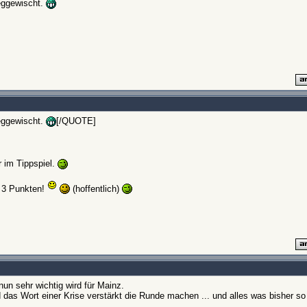
weggewischt.
weggewischt.
[/QUOTE]
 im Tippspiel.
t 3 Punkten!
(hoffentlich)
un sehr wichtig wird für Mainz.
d das Wort einer Krise verstärkt die Runde machen ... und alles was bisher s