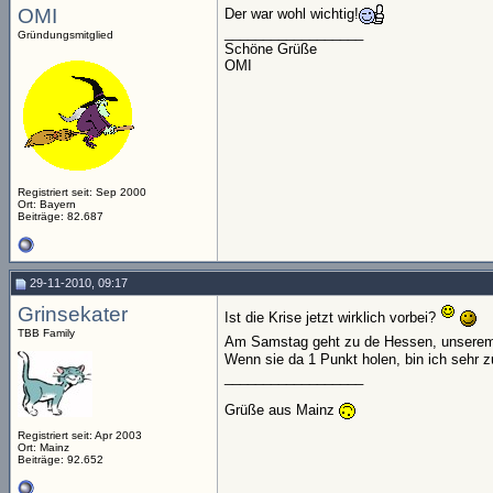
OMI
Der war wohl wichtig!
__________________
Gründungsmitglied
Schöne Grüße
OMI
Registriert seit: Sep 2000
Ort: Bayern
Beiträge: 82.687
29-11-2010, 09:17
Grinsekater
Ist die Krise jetzt wirklich vorbei?
TBB Family
Am Samstag geht zu de Hessen, unserem
Wenn sie da 1 Punkt holen, bin ich sehr z
__________________
Grüße aus Mainz
Registriert seit: Apr 2003
Ort: Mainz
Beiträge: 92.652