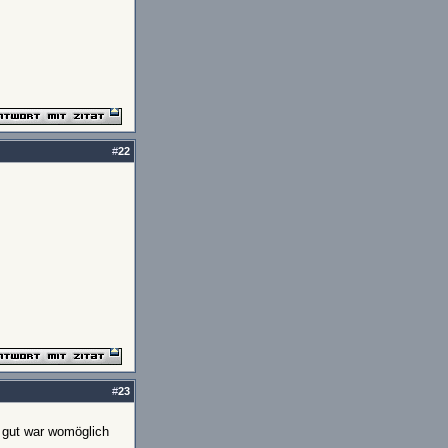
#
22
#
23
o gut war womöglich