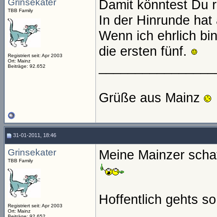
Grinsekater
Damit könntest Du 
TBB Family
In der Hinrunde hat
Wenn ich ehrlich bin
die ersten fünf.
Registriert seit: Apr 2003
Ort: Mainz
________________
Beiträge: 92.652
Grüße aus Mainz
31-01-2011, 18:46
Grinsekater
Meine Mainzer scha
TBB Family
Hoffentlich gehts so
Registriert seit: Apr 2003
________________
Ort: Mainz
Beiträge: 92.652