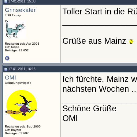
17-01-2011, 15:33
Grinsekater
Toller Start in die 
TBB Family
________________
Grüße aus Mainz
Registriert seit: Apr 2003
Ort: Mainz
Beiträge: 92.652
17-01-2011, 16:16
OMI
Ich fürchte, Mainz w
Gründungsmitglied
nächsten Wochen ..
________________
Schöne Grüße
OMI
Registriert seit: Sep 2000
Ort: Bayern
Beiträge: 82.687