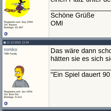
________________
Schöne Grüße
OMI
Registriert seit: Sep 2000
Ort: Bayern
Beiträge: 82.687
21-12-2010, 11:34
romko
Das wäre dann schon
TBB Family
hätten sie es sich si
________________
"Ein Spiel dauert 9
Registriert seit: Jan 2004
Ort: Bösi Ösi
Beiträge: 9.414