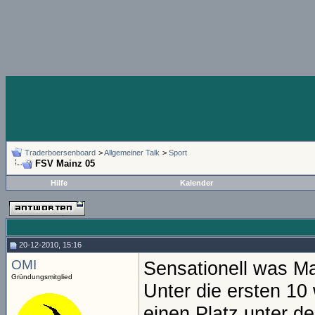
Traderboersenboard
>
Allgemeiner Talk
>
Sport
FSV Mainz 05
Hilfe
Kalender
20-12-2010, 15:16
OMI
Sensationell was Mai
Gründungsmitglied
Unter die ersten 10 
einen Platz unter d