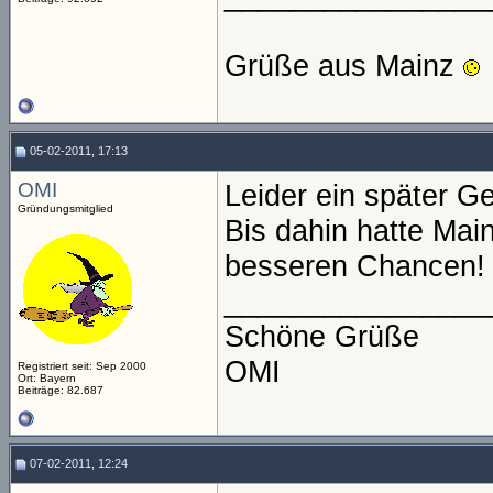
Grüße aus Mainz
05-02-2011, 17:13
OMI
Leider ein später Ge
Gründungsmitglied
Bis dahin hatte Main
besseren Chancen!
________________
Schöne Grüße
OMI
Registriert seit: Sep 2000
Ort: Bayern
Beiträge: 82.687
07-02-2011, 12:24