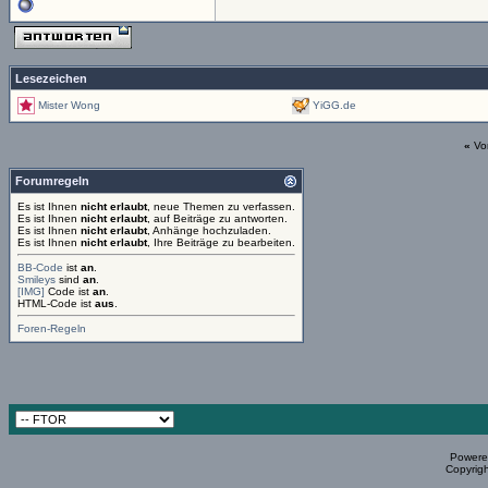
Lesezeichen
Mister Wong
YiGG.de
«
Vo
Forumregeln
Es ist Ihnen
nicht erlaubt
, neue Themen zu verfassen.
Es ist Ihnen
nicht erlaubt
, auf Beiträge zu antworten.
Es ist Ihnen
nicht erlaubt
, Anhänge hochzuladen.
Es ist Ihnen
nicht erlaubt
, Ihre Beiträge zu bearbeiten.
BB-Code
ist
an
.
Smileys
sind
an
.
[IMG]
Code ist
an
.
HTML-Code ist
aus
.
Foren-Regeln
Powered
Copyrigh