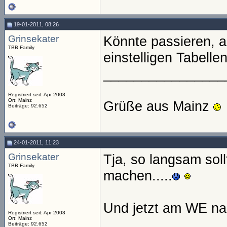
19-01-2011, 08:26
Grinsekater
Könnte passieren, a
TBB Family
einstelligen Tabell
________________
Registriert seit: Apr 2003
Ort: Mainz
Grüße aus Mainz
Beiträge: 92.652
24-01-2011, 11:23
Grinsekater
Tja, so langsam sol
TBB Family
machen.....
Und jetzt am WE nac
Registriert seit: Apr 2003
Ort: Mainz
________________
Beiträge: 92.652