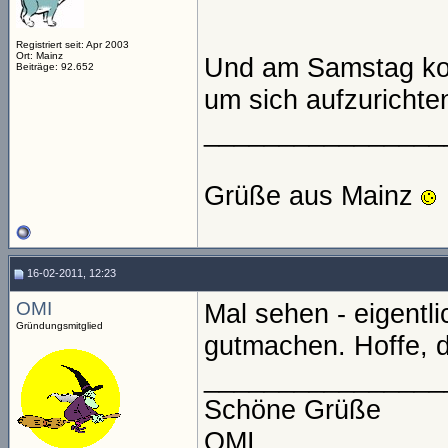
Registriert seit: Apr 2003
Ort: Mainz
Und am Samstag kom
Beiträge: 92.652
um sich aufzurichten
________________
Grüße aus Mainz
16-02-2011, 12:23
OMI
Mal sehen - eigent
Gründungsmitglied
gutmachen. Hoffe, d
________________
Schöne Grüße
OMI