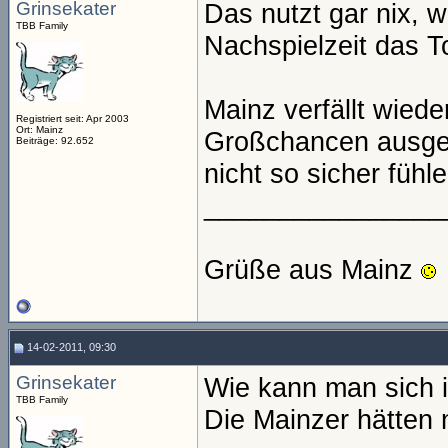
Grinsekater
Das nutzt gar nix, 
TBB Family
Nachspielzeit das To
Mainz verfällt wiede
Registriert seit: Apr 2003
Ort: Mainz
Großchancen ausgel
Beiträge: 92.652
nicht so sicher fühlen
________________
Grüße aus Mainz
14-02-2011, 09:30
Grinsekater
Wie kann man sich 
TBB Family
Die Mainzer hätten 