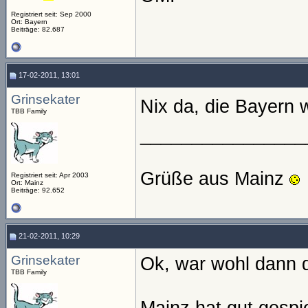
Registriert seit: Sep 2000
Ort: Bayern
Beiträge: 82.687
17-02-2011, 13:01
Grinsekater
Nix da, die Bayern w
TBB Family
________________
Grüße aus Mainz
Registriert seit: Apr 2003
Ort: Mainz
Beiträge: 92.652
21-02-2011, 10:29
Grinsekater
Ok, war wohl dann d
TBB Family
Mainz hat gut gespi