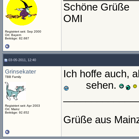
Schöne Grüße
OMI
Registriert seit: Sep 2000
Ort: Bayern
Beiträge: 82.687
03-05-2011, 12:40
Grinsekater
Ich hoffe auch,
TBB Family
sehen.
_____________
Registriert seit: Apr 2003
Ort: Mainz
Beiträge: 92.652
Grüße aus Main