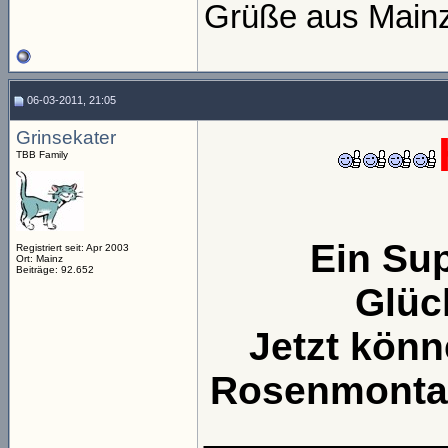
Grüße aus Main
06-03-2011, 21:05
Grinsekater
TBB Family
Ein Sup
Registriert seit: Apr 2003
Ort: Mainz
Beiträge: 92.652
Glüc
Jetzt könn
Rosenmonta
_____________