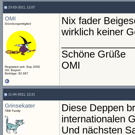
23-03-2011, 12:07
OMI
Nix fader Beiges
Gründungsmitglied
wirklich keiner
_____________
Schöne Grüße
OMI
Registriert seit: Sep 2000
Ort: Bayern
Beiträge: 82.687
11-04-2011, 12:21
Grinsekater
Diese Deppen br
TBB Family
internationalen G
Und nächsten Sa