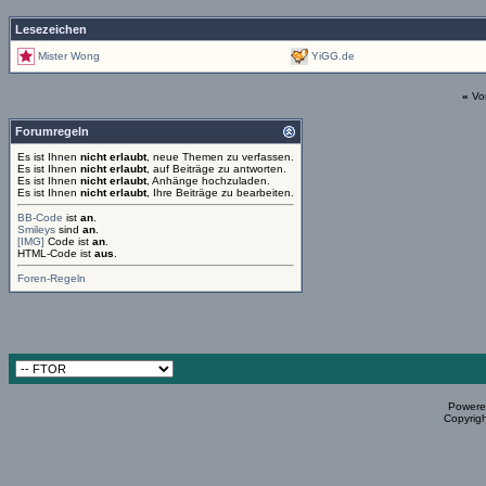
Lesezeichen
Mister Wong
YiGG.de
«
Vo
Forumregeln
Es ist Ihnen
nicht erlaubt
, neue Themen zu verfassen.
Es ist Ihnen
nicht erlaubt
, auf Beiträge zu antworten.
Es ist Ihnen
nicht erlaubt
, Anhänge hochzuladen.
Es ist Ihnen
nicht erlaubt
, Ihre Beiträge zu bearbeiten.
BB-Code
ist
an
.
Smileys
sind
an
.
[IMG]
Code ist
an
.
HTML-Code ist
aus
.
Foren-Regeln
Powered
Copyrigh