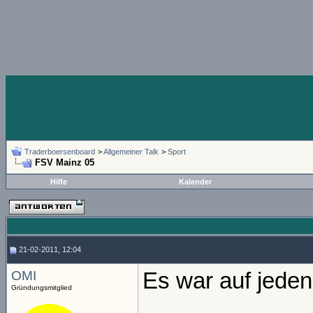
Traderboersenboard
>
Allgemeiner Talk
>
Sport
FSV Mainz 05
Hilfe
Kalender
21-02-2011, 12:04
OMI
Es war auf jeden 
Gründungsmitglied