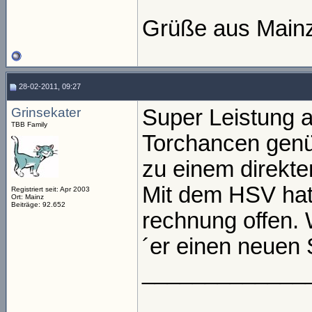
Grüße aus Main
28-02-2011, 09:27
Grinsekater
Super Leistung 
TBB Family
Torchancen genü
zu einem direkte
Mit dem HSV hat
Registriert seit: Apr 2003
Ort: Mainz
Beiträge: 92.652
rechnung offen. 
´er einen neuen S
_____________