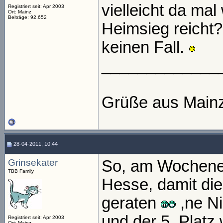
vielleicht da ma
Registriert seit: Apr 2003
Ort: Mainz
Beiträge: 92.652
Heimsieg reicht?
keinen Fall.
_____________
Grüße aus Main
28-04-2011, 10:44
Grinsekater
So, am Wochenen
TBB Family
Hesse, damit di
geraten
,ne Ni
und der 5. Platz
Registriert seit: Apr 2003
Ort: Mainz