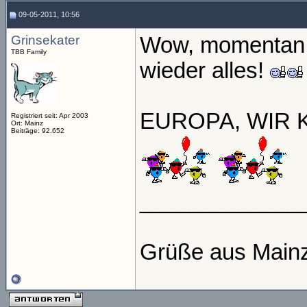
09-05-2011, 10:56
Grinsekater
Wow, momentan g
TBB Family
wieder alles!
EUROPA, WIR 
Registriert seit: Apr 2003
Ort: Mainz
Beiträge: 92.652
_____________
Grüße aus Main