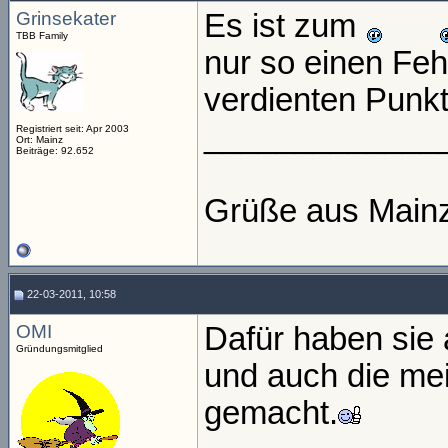
Grinsekater
Es ist zum
TBB Family
nur so einen Fe
verdienten Punkt 
_____________
Registriert seit: Apr 2003
Ort: Mainz
Beiträge: 92.652
Grüße aus Main
22-03-2011, 10:58
OMI
Dafür haben sie 
Gründungsmitglied
und auch die me
gemacht.