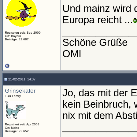
Und mainz wird 
Europa reicht ...
_____________
Registriert seit: Sep 2000
Ort: Bayern
Schöne Grüße
Beiträge: 82.687
OMI
21-02-2011, 14:37
Grinsekater
Jo, das mit der E
TBB Family
kein Beinbruch, 
nix mit dem Abst
_____________
Registriert seit: Apr 2003
Ort: Mainz
Beiträge: 92.652