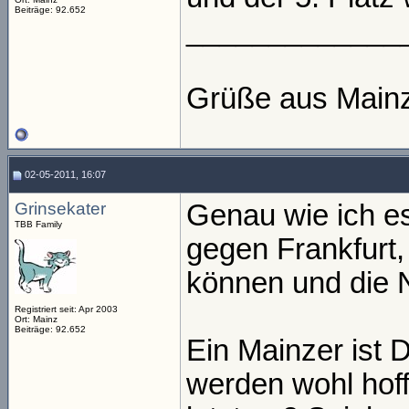
Beiträge: 92.652
_____________
Grüße aus Main
02-05-2011, 16:07
Grinsekater
Genau wie ich es
TBB Family
gegen Frankfurt,
können und die 
Registriert seit: Apr 2003
Ort: Mainz
Beiträge: 92.652
Ein Mainzer i
werden wohl hoff