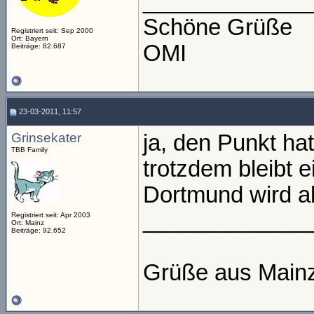
_____________
Schöne Grüße
Registriert seit: Sep 2000
Ort: Bayern
OMI
Beiträge: 82.687
23-03-2011, 11:57
Grinsekater
ja, den Punkt hat
TBB Family
trotzdem bleibt e
Dortmund wird abe
_____________
Registriert seit: Apr 2003
Ort: Mainz
Beiträge: 92.652
Grüße aus Main