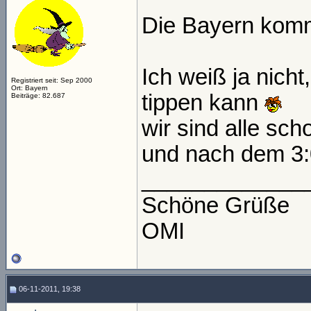
Die Bayern kom
Ich weiß ja nich
Registriert seit: Sep 2000
Ort: Bayern
tippen kann
Beiträge: 82.687
wir sind alle sc
und nach dem 3:
_____________
Schöne Grüße
OMI
06-11-2011, 19:38