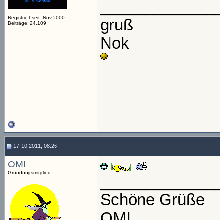
_____________
Registriert seit: Nov 2000
gruß
Beiträge: 24.109
Nok
17-10-2011, 08:26
OMI
Gründungsmitglied
_____________
Schöne Grüße
OMI