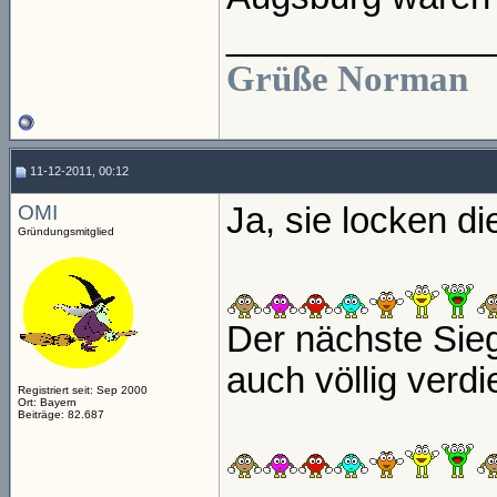
_____________
Grüße Norman
11-12-2011, 00:12
OMI
Ja, sie locken d
Gründungsmitglied
Der nächste Sie
auch völlig verdi
Registriert seit: Sep 2000
Ort: Bayern
Beiträge: 82.687