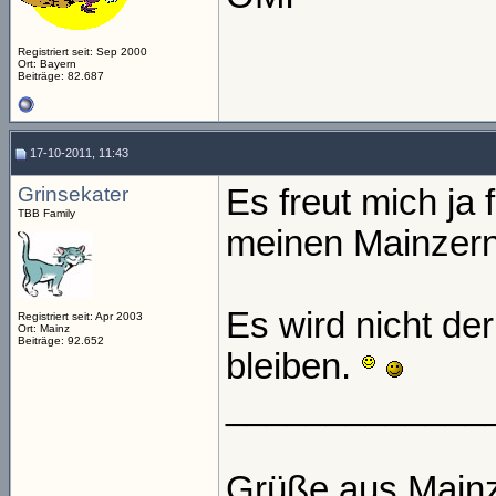
Registriert seit: Sep 2000
Ort: Bayern
Beiträge: 82.687
17-10-2011, 11:43
Grinsekater
Es freut mich ja
TBB Family
meinen Mainzer
Es wird nicht de
Registriert seit: Apr 2003
Ort: Mainz
Beiträge: 92.652
bleiben.
_____________
Grüße aus Main