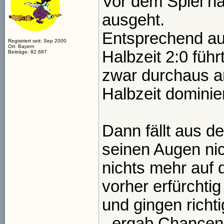
Vor dem Spiel hät
ausgeht.
Entsprechend au
Registriert seit: Sep 2000
Ort: Bayern
Halbzeit 2:0 füh
Beiträge: 82.687
zwar durchaus a
Halbzeit dominie
Dann fällt aus d
seinen Augen nic
nichts mehr auf 
vorher erfürchti
und gingen rich
- ergab Chancen 