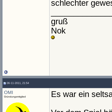
schlechter gewe
_____________
gruß
Nok
06-11-2011, 21:54
OMI
Es war ein selt
Gründungsmitglied