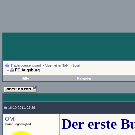
Traderboersenboard
>
Allgemeiner Talk
>
Sport
FC Augsburg
Hilfe
Kalender
16-10-2011, 21:36
OMI
Der erste Bu
Gründungsmitglied