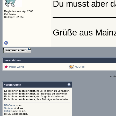
Du musst aber da
_____________
Registriert seit: Apr 2003
Ort: Mainz
Beiträge: 92.652
Grüße aus Main
Lesezeichen
Mister Wong
YiGG.de
«
Vo
Forumregeln
Es ist Ihnen
nicht erlaubt
, neue Themen zu verfassen.
Es ist Ihnen
nicht erlaubt
, auf Beiträge zu antworten.
Es ist Ihnen
nicht erlaubt
, Anhänge hochzuladen.
Es ist Ihnen
nicht erlaubt
, Ihre Beiträge zu bearbeiten.
BB-Code
ist
an
.
Smileys
sind
an
.
[IMG]
Code ist
an
.
HTML-Code ist
aus
.