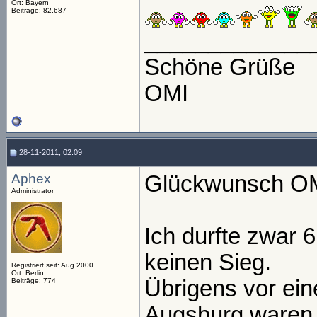
Ort: Bayern
Beiträge: 82.687
_____________
Schöne Grüße
OMI
28-11-2011, 02:09
Aphex
Glückwunsch O
Administrator
Ich durfte zwar 6
keinen Sieg.
Registriert seit: Aug 2000
Ort: Berlin
Übrigens vor ein
Beiträge: 774
Augsburg waren