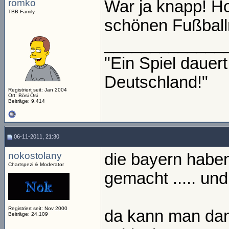
romko
War ja knapp! Ho
TBB Family
schönen Fußball
_____________
"Ein Spiel daue
Deutschland!"
Registriert seit: Jan 2004
Ort: Bösi Ösi
Beiträge: 9.414
06-11-2011, 21:30
nokostolany
die bayern habe
Chartspezi & Moderator
gemacht ..... u
Registriert seit: Nov 2000
da kann man dan
Beiträge: 24.109