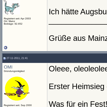
Ich hätte Augsb
_____________
Registriert seit: Apr 2003
Ort: Mainz
Beiträge: 92.652
Grüße aus Main
27-11-2011, 21:41
OMI
Oleee, oleoleolee
Gründungsmitglied
Erster Heimsieg 
Was für ein Fest
Registriert seit: Sep 2000