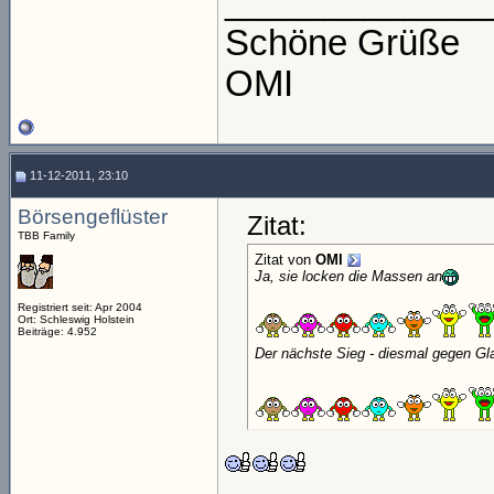
_____________
Schöne Grüße
OMI
11-12-2011, 23:10
Börsengeflüster
Zitat:
TBB Family
Zitat von
OMI
Ja, sie locken die Massen an
Registriert seit: Apr 2004
Ort: Schleswig Holstein
Beiträge: 4.952
Der nächste Sieg - diesmal gegen Gla