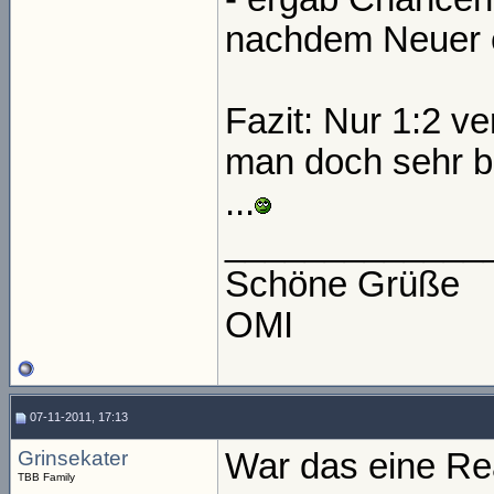
nachdem Neuer ei
Fazit: Nur 1:2 ve
man doch sehr be
...
_____________
Schöne Grüße
OMI
07-11-2011, 17:13
Grinsekater
War das eine Re
TBB Family