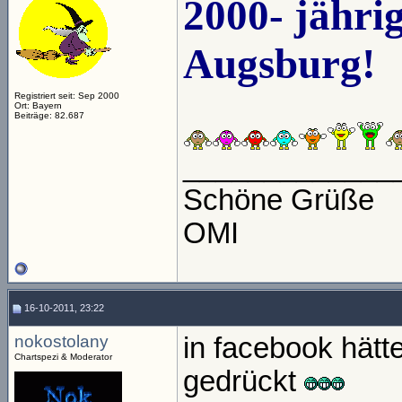
2000- jähri
Augsburg!
Registriert seit: Sep 2000
Ort: Bayern
Beiträge: 82.687
_____________
Schöne Grüße
OMI
16-10-2011, 23:22
nokostolany
in facebook hätte
Chartspezi & Moderator
gedrückt