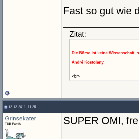
Fast so gut wie 
_____________
Zitat:
.............................................
Die Börse ist keine Wissenschaft, 
André Kostolany
<br>
12-12-2011, 11:25
Grinsekater
SUPER OMI, freu
TBB Family