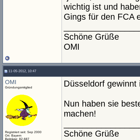
wichtig ist und haben
Gings für den FCA 
________________
Schöne Grüße
OMI
11-05-2012, 10:47
OMI
Düsseldorf gewinnt i
Gründungsmitglied
Nun haben sie best
machen!
________________
Schöne Grüße
Registriert seit: Sep 2000
Ort: Bayern
Beiträge: 82.687