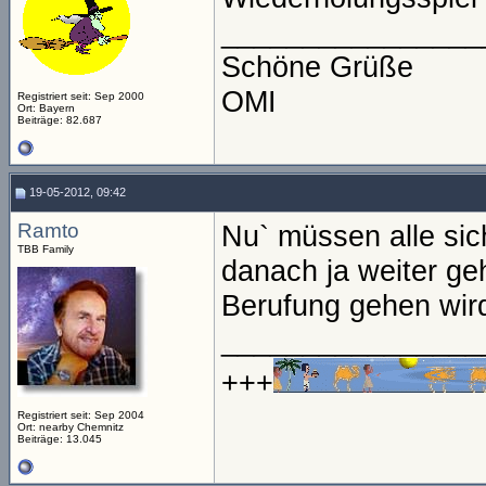
________________
Schöne Grüße
OMI
Registriert seit: Sep 2000
Ort: Bayern
Beiträge: 82.687
19-05-2012, 09:42
Ramto
Nu` müssen alle si
TBB Family
danach ja weiter geh
Berufung gehen wir
________________
+++
Registriert seit: Sep 2004
Ort: nearby Chemnitz
Beiträge: 13.045