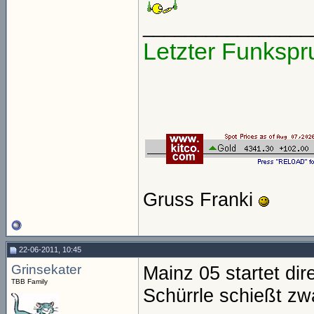
________________
Letzter Funkspr
Gruss Franki
22-06-2011, 10:45
Grinsekater
Mainz 05 startet di
TBB Family
Schürrle schießt zw