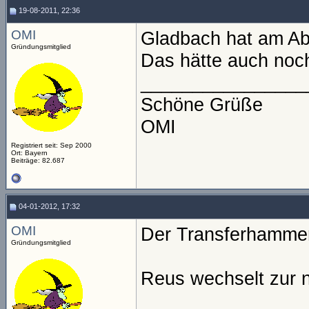
19-08-2011, 22:36
OMI
Gladbach hat am Ab
Gründungsmitglied
Das hätte auch noc
________________
Schöne Grüße
OMI
Registriert seit: Sep 2000
Ort: Bayern
Beiträge: 82.687
04-01-2012, 17:32
OMI
Der Transferhamme
Gründungsmitglied
Reus wechselt zur 
________________