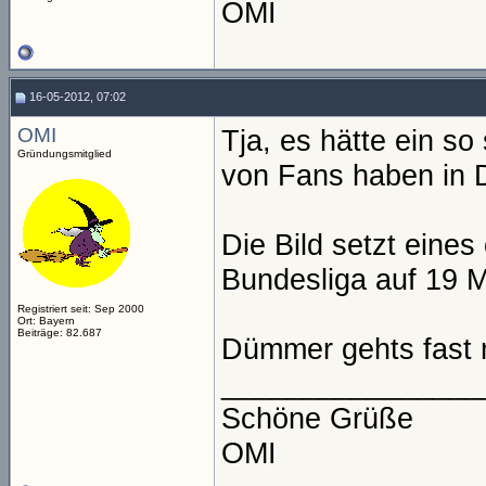
OMI
16-05-2012, 07:02
OMI
Tja, es hätte ein so
Gründungsmitglied
von Fans haben in D
Die Bild setzt eines
Bundesliga auf 19 
Registriert seit: Sep 2000
Ort: Bayern
Beiträge: 82.687
Dümmer gehts fast n
________________
Schöne Grüße
OMI