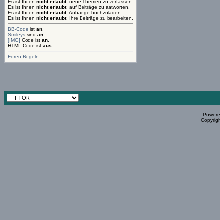
Es ist Ihnen
nicht erlaubt
, neue Themen zu verfassen.
Es ist Ihnen
nicht erlaubt
, auf Beiträge zu antworten.
Es ist Ihnen
nicht erlaubt
, Anhänge hochzuladen.
Es ist Ihnen
nicht erlaubt
, Ihre Beiträge zu bearbeiten.
BB-Code
ist
an
.
Smileys
sind
an
.
[IMG]
Code ist
an
.
HTML-Code ist
aus
.
Foren-Regeln
Powered
Copyrigh