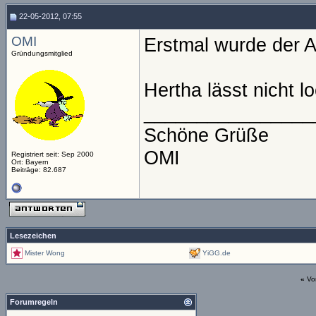
22-05-2012, 07:55
OMI
Erstmal wurde der An
Gründungsmitglied
Hertha lässt nicht l
________________
Schöne Grüße
OMI
Registriert seit: Sep 2000
Ort: Bayern
Beiträge: 82.687
Lesezeichen
Mister Wong
YiGG.de
«
Vo
Forumregeln