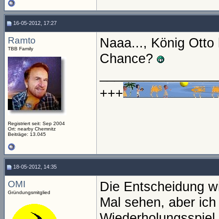
16-05-2012, 17:27
Ramto
Naaa..., König Otto 
TBB Family
Chance?
________________
+++
Registriert seit: Sep 2004
Ort: nearby Chemnitz
Beiträge: 13.045
18-05-2012, 14:35
OMI
Die Entscheidung wi
Gründungsmitglied
Mal sehen, aber ich 
Wiederholungsspiel 