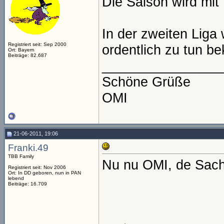
Die Saison wird mi
In der zweiten Liga
Registriert seit: Sep 2000
ordentlich zu tun 
Ort: Bayern
Beiträge: 82.687
________________
Schöne Grüße
OMI
21-06-2011, 19:06
Franki.49
TBB Family
Nu nu OMI, de Sachs
Registriert seit: Nov 2006
Ort: In DD geboren, nun in PAN
lebend
Beiträge: 16.709