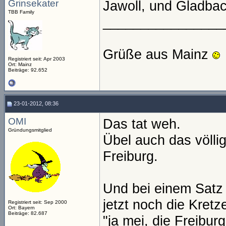
Grinsekater
Jawoll, und Gladbach
TBB Family
________________
Grüße aus Mainz
Registriert seit: Apr 2003
Ort: Mainz
Beiträge: 92.652
23-01-2012, 08:36
OMI
Das tat weh.
Gründungsmitglied
Übel auch das völlig
Freiburg.
Und bei einem Satz 
jetzt noch die Kretz
Registriert seit: Sep 2000
Ort: Bayern
Beiträge: 82.687
"ja mei, die Freibur