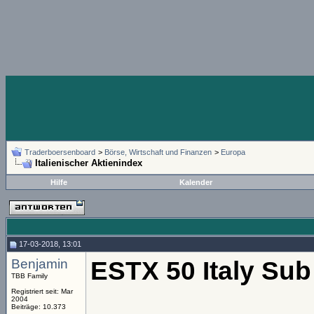
Traderboersenboard
>
Börse, Wirtschaft und Finanzen
>
Europa
Italienischer Aktienindex
Hilfe
Kalender
17-03-2018, 13:01
Benjamin
ESTX 50 Italy Sub
TBB Family
Registriert seit: Mar
2004
Beiträge: 10.373