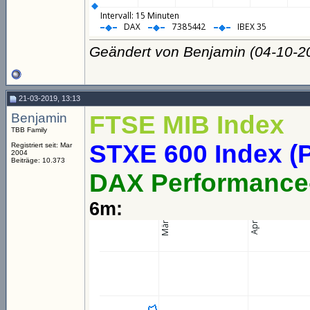
Geändert von Benjamin (04-10-
21-03-2019, 13:13
Benjamin
FTSE MIB Index
TBB Family
STXE 600 Index (P
Registriert seit: Mar
2004
Beiträge: 10.373
DAX Performance
6m: