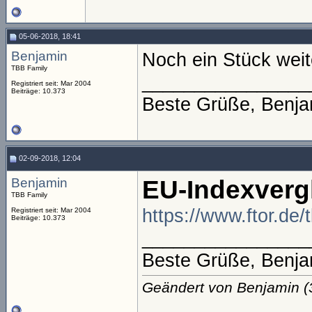
05-06-2018, 18:41
Benjamin
Noch ein Stück weite
TBB Family
________________
Registriert seit: Mar 2004
Beiträge: 10.373
Beste Grüße, Benja
02-09-2018, 12:04
Benjamin
EU-Indexverg
TBB Family
https://www.ftor.de
Registriert seit: Mar 2004
Beiträge: 10.373
________________
Beste Grüße, Benja
Geändert von Benjamin 