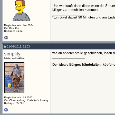
Und wer kauft dann diese wenn die Steuer
billiger zu Immobilien kommen ...
__________________
"Ein Spiel dauert 90 Minuten und am End
Registriert seit: Jan 2004
Ort: Bösi Ösi
Beiträge: 9.414
21-09-2011, 12:03
simplify
wie an anderer stelle geschrieben, lösen 
__________________
letzter welterklärer
Der ideale Bürger: händefalten, köpfc
Registriert seit: Jul 2002
Ort: Chancenburg, Kreis Aufschwung
Beiträge: 35.725