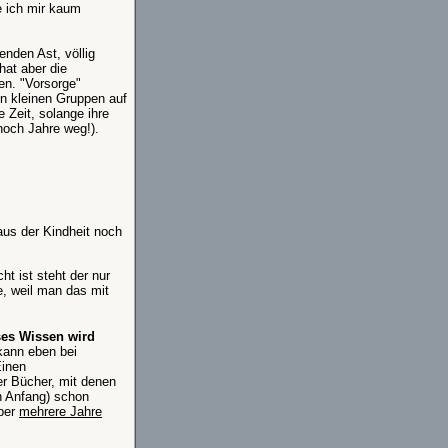
e ich mir kaum
nden Ast, völlig
hat aber die
en. "Vorsorge"
in kleinen Gruppen auf
 Zeit, solange ihre
noch Jahre weg!).
aus der Kindheit noch
t ist steht der nur
e, weil man das mit
ses Wissen wird
kann eben bei
Einen
er Bücher, mit denen
n Anfang) schon
über
mehrere Jahre