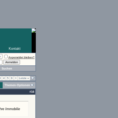
Kontakt
Angemeldet bleiben?
Suchen
3
4
5
6
>
Letzte
»
Themen-Optionen
#
16
hre Immobilie