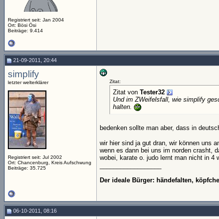
Registriert seit: Jan 2004
Ort: Bösi Ösi
Beiträge: 9.414
21-09-2011, 20:44
simplify
Zitat:
letzter welterklärer
Zitat von
Tester32
Und im ZWeifelsfall, wie simplify ges
halten.
bedenken sollte man aber, dass in deutsc
wir hier sind ja gut dran, wir können uns
wenn es dann bei uns im norden crasht, 
wobei, karate o. judo lernt man nicht in 
Registriert seit: Jul 2002
Ort: Chancenburg, Kreis Aufschwung
__________________
Beiträge: 35.725
Der ideale Bürger: händefalten, köpfc
06-10-2011, 08:16