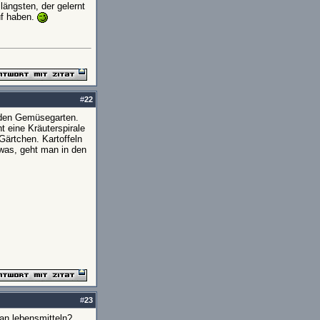
längsten, der gelernt
uf haben.
#
22
r den Gemüsegarten.
t eine Kräuterspirale
Gärtchen. Kartoffeln
was, geht man in den
#
23
an lebensmitteln?