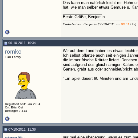
Das kann man natürlich leicht mit Hohn un
hat, wie man selber etwas Gemüse u. Kart
__________________
Beste Grüße, Benjamin
Geändert von Benjamin (06-10-2011 um
08:51
Uhr)
06-10-2011, 10:34
romko
Wir auf dem Land haben es etwas leichter
Ich selbst pflanze auch seit einigen Jahr
TBB Family
die immer frische Kräuter liefert. Danebe
sind aufgrund des gleichnamigen Käfers 
Garten, gräbt aus oder schneidet/bricht ab
__________________
"Ein Spiel dauert 90 Minuten und am End
Registriert seit: Jan 2004
Ort: Bösi Ösi
Beiträge: 9.414
07-10-2011, 11:38
nur mal eine überlegung. wenn es zum ban