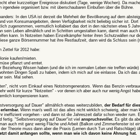
recht eher kurzzeitiger Ereignisse diskutiert (Tage, wenige Wochen). Da mach
 irgendwie organisiert bzw. mit überschaubaren Einbußen über die Bühne.
anders: In den USA ist derzeit die Mehrheit der Bevölkerung auf dem absteige
und von Konsumangeboten, deren Verfügbarkeit nicht beliebig sicher ist. Dort 
lich zugenommen, vermutlich kollabiert das dort in den nächsten etwa 5 Jahr
an sein Leben allmählich und in Schritten umgestalten kann, damit man auch 
lfen kann. In Notzeiten haben Einzelkämpfer hinter ihren Schutzwällen nur die
diese ganze Börsennummer hat ihre Restlaufzeit, dann wird da Schluss sein (
 Zettel für 2012 habe:
olonie kaufen/mieten.
üse pflanzt und erntet.
r Beziehung Wissen haben (und die ich im normalen Leben nie treffen würde)
ohnten Dingen Spaß zu haben, indem ich mich auf sie einlasse. Da ich das 
r sein. Mal sehen.
ten", nicht vom Einkauf eines Notstromgenerators. Wenn das Benzin verbrauch
hr wohl für kurze "Notzeiten" - vor denen ich aber auch nur wenig Angst hab
emlich kompensieren kann.
bstversorgung auf Dauer" allmählich etwas weiterzubilden,
der Bedarf für die
erlernbar.
Wenn man's weiß ist das alles nicht wirklich schwierig, aber man 
ineffizient vorgehen - und dann ist die Jahreszeit dafür schon wieder rum. 
fertig. "Selbstversorgung auf Dauer"ist viel
anspruchsvoller.
Es gibt da ab
man auch mit ganz wenig Fläche und Arbeit (Balkon und Zimmerfenster ist ei
h der Theorie muss dann aber die Praxis (Lernen durch Tun und Ratschläge) 
etzt damit anfangen sollte, wenn man wie ich davon keine Ahnung hat.