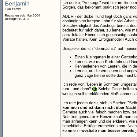
Benjamin
Ich denke, "Vorsorge" wird hier im Sinne 
Sorgen, das bekommt praktisch jeder noch
TBB Family
Registriert seit: Mar 2004
ABER - der dicke Hund liegt doch ganz wo
Beiträge: 10.373
abhängig von kargem Lohn für viel Arbeit 
Geschwindigkeit des Abstiegs bereits deut
bedeutet für mich daher, zu lernen, wie m
ganz lokaler Ebene sich gegenseitig aushe
Vorräte halten. Kein Erfolgsmodell! Auch 
Beispiele, die ich "demnächst" auf meinem
Einen Kleingarten in einer Gartenk
Lernen, wie man Kartoffeln und Gem
Kennenlernen von Leuten, die in de
Lernen, an diesen neuen und ungew
ganz vage kenne sollte das machba
Ich rede von "Leben in Schritten umgestal
rum - und dann?
Solche Dinge helfen se
wenigen selbsterklärenden Maßnahmen zi
Ich rate jedem dazu, sich in Sachen "Sel
kommen und ist dann nicht über Nacht 
Gemüse auch viel falsch machen bzw. sehr 
Notstromgenerator + Benzin kauft man und 
man anfangen kann und die erklären, wie 
beachtliche Erträge erarbeiten kann. Nac
kommen
- weshalb man besser bereits j