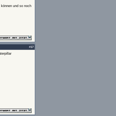
en können und so noch
#
17
erpillar