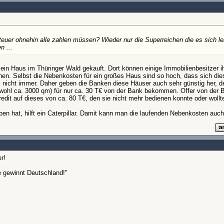
euer ohnehin alle zahlen müssen? Wieder nur die Superreichen die es sich l
n ...
in Haus im Thüringer Wald gekauft. Dort können einige Immobilienbesitzer 
n. Selbst die Nebenkosten für ein großes Haus sind so hoch, dass sich diese
 nicht immer. Daher geben die Banken diese Häuser auch sehr günstig her, d
hl ca. 3000 qm) für nur ca. 30 T€ von der Bank bekommen. Offer von der Be
dit auf dieses von ca. 80 T€, den sie nicht mehr bedienen konnte oder wollt
ben hat, hilft ein Caterpillar. Damit kann man die laufenden Nebenkosten auch
r!
e gewinnt Deutschland!"