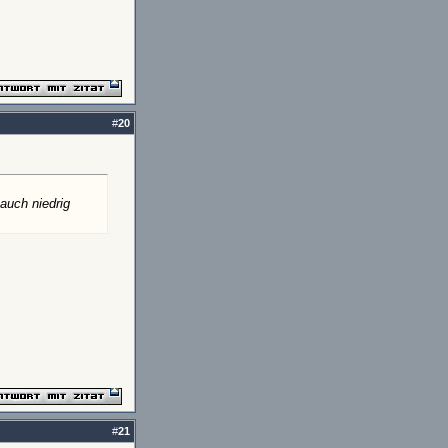
#
20
 auch niedrig
#
21