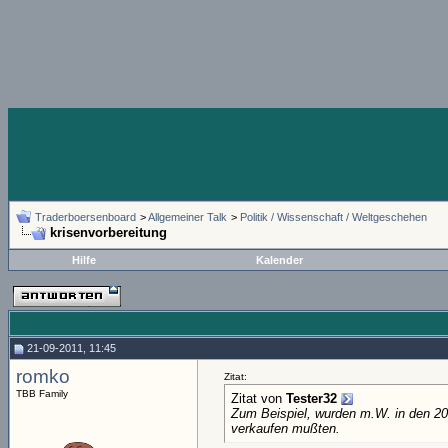
Traderboersenboard
>
Allgemeiner Talk
>
Politik / Wissenschaft / Weltgeschehen
krisenvorbereitung
Hilfe
Kalender
21-09-2011, 11:45
romko
Zitat:
TBB Family
Zitat von
Tester32
Zum Beispiel, wurden m.W. in den 20e
verkaufen mußten.