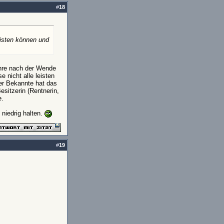
#
18
eisten können und
ihre nach der Wende
 nicht alle leisten
er Bekannte hat das
sitzerin (Rentnerin,
e.
 niedrig halten.
#
19