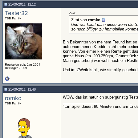
21-09-2011, 12:12
Tester32
Zitat:
TBB Family
Zitat von
romko
Und wer kauft dann diese wenn die St
so noch billiger zu Immobilien komme
Ein Bekannter von meinem Freund hat so e
aufgenommenen Kredite nicht mehr bediene
können. Von eimer kleinen Rente geht das
ganze Haus (ca. 200-250qm, Grundstück wo
Mann gestorben) war wohl noch ein Restkre
Registriert seit: Jan 2004
Beiträge: 2.209
Und im ZWeifelsfall, wie simplify geschrie
21-09-2011, 12:48
romko
WOW, das ist natürlich supergünstig Teste
__________________
TBB Family
"Ein Spiel dauert 90 Minuten und am End