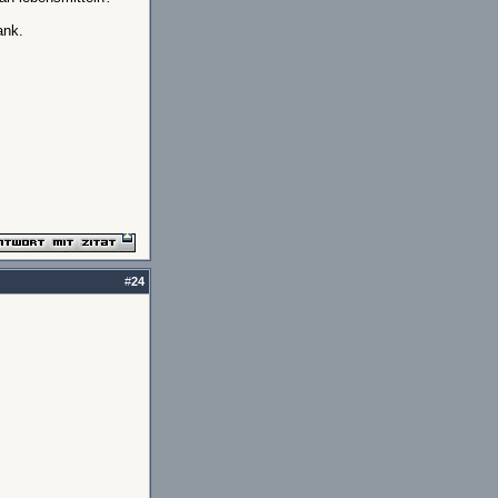
ank.
#
24