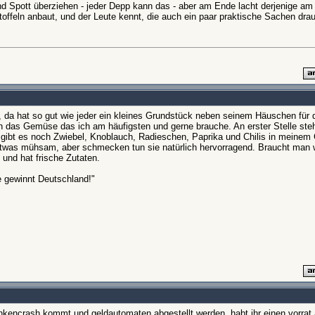
d Spott überziehen - jeder Depp kann das - aber am Ende lacht derjenige am 
offeln anbaut, und der Leute kennt, die auch ein paar praktische Sachen dra
, da hat so gut wie jeder ein kleines Grundstück neben seinem Häuschen fü
en das Gemüse das ich am häufigsten und gerne brauche. An erster Stelle steh
n gibt es noch Zwiebel, Knoblauch, Radieschen, Paprika und Chilis in meinem 
etwas mühsam, aber schmecken tun sie natürlich hervorragend. Braucht man 
 und hat frische Zutaten.
e gewinnt Deutschland!"
kencrash kommt und geldautomaten abgestellt werden, habt ihr einen vorrat 