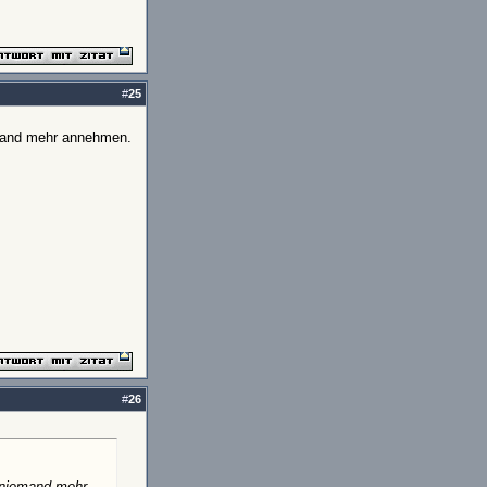
#
25
emand mehr annehmen.
#
26
l niemand mehr