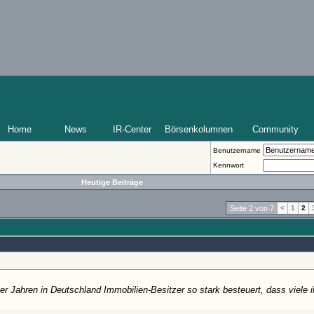
Home
News
IR-Center
Börsenkolumnen
Community
Benutzername
Kennwort
Heutige Beiträge
Seite 2 von 7
<
1
2
r Jahren in Deutschland Immobilien-Besitzer so stark besteuert, dass viele i