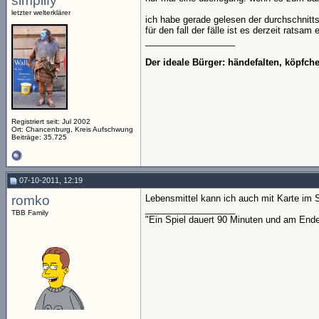
simplify
letzter welterklärer
ich habe gerade gelesen der durchschnitts
für den fall der fälle ist es derzeit rats
__________________
Der ideale Bürger: händefalten, köpfc
Registriert seit: Jul 2002
Ort: Chancenburg, Kreis Aufschwung
Beiträge: 35.725
07-10-2011, 12:19
romko
Lebensmittel kann ich auch mit Karte im 
__________________
TBB Family
"Ein Spiel dauert 90 Minuten und am End