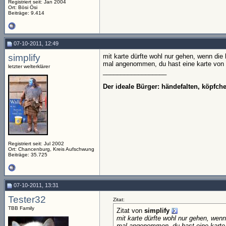
Registriert seit: Jan 2004
Ort: Bösi Ösi
Beiträge: 9.414
07-10-2011, 12:49
simplify
mit karte dürfte wohl nur gehen, wenn die
mal angenommen, du hast eine karte von 
letzter welterklärer
__________________
Der ideale Bürger: händefalten, köpfc
Registriert seit: Jul 2002
Ort: Chancenburg, Kreis Aufschwung
Beiträge: 35.725
07-10-2011, 13:31
Tester32
Zitat:
TBB Family
Zitat von
simplify
mit karte dürfte wohl nur gehen, wenn
mal angenommen, du hast eine karte 