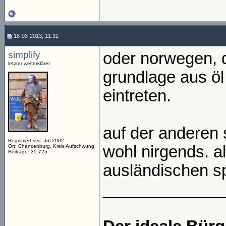
18-03-2013, 11:32
simplify
oder norwegen, d
letzter welterklärer
grundlage aus öl
eintreten.
auf der anderen 
Registriert seit: Jul 2002
wohl nirgends. al
Ort: Chancenburg, Kreis Aufschwung
Beiträge: 35.725
ausländischen sp
_____________