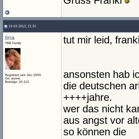
Gruss Franki
19-03-2013, 21:32
tina
tut mir leid, fran
TBB Family
ansonsten hab ic
Registriert seit: Dec 2005
Ort: worms
Beiträge: 20.113
die deutschen ar
++++jahre.
wer das nicht k
aus angst vor al
so können die