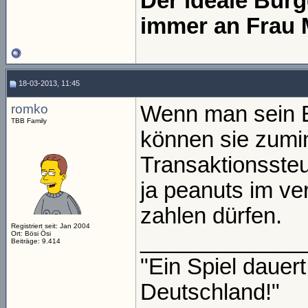
Der ideale Bür
immer an Frau 
18-03-2013, 11:45
romko
Wenn man sein Er
TBB Family
können sie zumin
Transaktionsste
ja peanuts im ve
zahlen dürfen.
Registriert seit: Jan 2004
_____________
Ort: Bösi Ösi
Beiträge: 9.414
"Ein Spiel daue
Deutschland!"