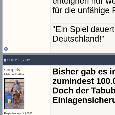
enteignen nur wei
für die unfähige P
_____________
"Ein Spiel daue
Deutschland!"
17-03-2013, 21:12
simplify
Bisher gab es 
letzter welterklärer
zumindest 100.0
Doch der Tabubr
Einlagensicheru
Registriert seit: Jul 2002