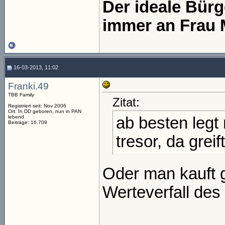
Der ideale Bür
immer an Frau 
16-03-2013, 11:02
Franki.49
TBB Family
Zitat:
Registriert seit: Nov 2006
Ort: In DD geboren, nun in PAN
lebend
ab besten legt
Beiträge: 16.709
tresor, da greif
Oder man kauft g
Werteverfall des