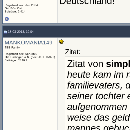
Deutschland!"
Registriert seit: Jan 2004
Ort: Bösi Ösi
Beiträge: 9.414
18-03-2013, 19:04
MANKOMANIA149
TBB Family
Zitat:
Registriert seit: Apr 2002
Ort: Esslingen a.N. (bei STUTTGART)
Beiträge: 65.871
Zitat von
simpl
heute kam im ra
familievaters, 
seiner tochter 
aufgenommen ha
weise das geld
mannes gebucht