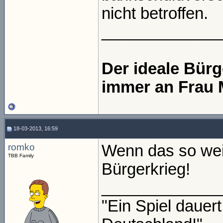
nicht betroffen.
_____________
Der ideale Bür
immer an Frau 
18-03-2013, 16:59
romko
Wenn das so wei
TBB Family
Bürgerkrieg!
_____________
"Ein Spiel daue