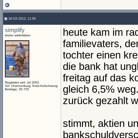
18-03-2013, 11:56
simplify
heute kam im rad
letzter welterklärer
familievaters, de
tochter einen kr
die bank hat ung
freitag auf das 
Registriert seit: Jul 2002
gleich 6,5% weg.
Ort: Chancenburg, Kreis Aufschwung
Beiträge: 35.725
zurück gezahlt 
stimmt, aktien u
bankschuldversc