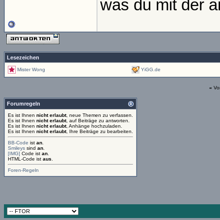
was du mit der an
Lesezeichen
Mister Wong
YiGG.de
«
Vo
Forumregeln
Es ist Ihnen
nicht erlaubt
, neue Themen zu verfassen.
Es ist Ihnen
nicht erlaubt
, auf Beiträge zu antworten.
Es ist Ihnen
nicht erlaubt
, Anhänge hochzuladen.
Es ist Ihnen
nicht erlaubt
, Ihre Beiträge zu bearbeiten.
BB-Code
ist
an
.
Smileys
sind
an
.
[IMG]
Code ist
an
.
HTML-Code ist
aus
.
Foren-Regeln