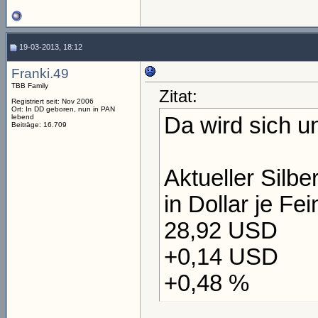
19-03-2013, 18:12
Franki.49
TBB Family
Zitat:
Registriert seit: Nov 2006
Ort: In DD geboren, nun in PAN
lebend
Da wird sich un
Beiträge: 16.709
Aktueller Silbe
in Dollar je Fe
28,92 USD
+0,14 USD
+0,48 %