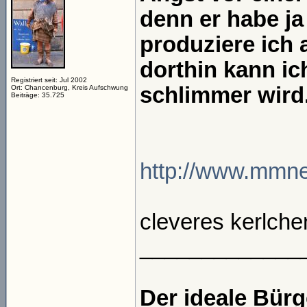
denn er habe ja
produziere ich 
dorthin kann ic
Registriert seit: Jul 2002
schlimmer wird
Ort: Chancenburg, Kreis Aufschwung
Beiträge: 35.725
http://www.mmnew
cleveres kerlche
_____________
Der ideale Bür