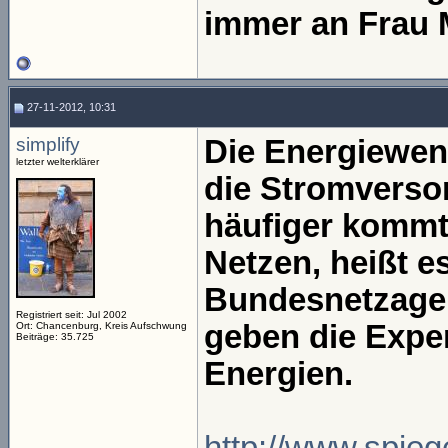
immer an Frau 
27-11-2012, 10:31
simplify
Die Energiewend
letzter welterklärer
die Stromverso
häufiger kommt 
Netzen, heißt e
Bundesnetzagen
Registriert seit: Jul 2002
geben die Expe
Ort: Chancenburg, Kreis Aufschwung
Beiträge: 35.725
Energien.