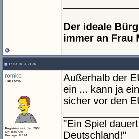
_____________
Der ideale Bür
immer an Frau 
17-03-2013, 21:36
romko
Außerhalb der EU
TBB Family
ein ... kann ja e
sicher vor den 
_____________
"Ein Spiel daue
Registriert seit: Jan 2004
Deutschland!"
Ort: Bösi Ösi
Beiträge: 9.414