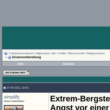
Traderboersenboard
>
Allgemeiner Talk
>
Politik / Wissenschaft / Weltgeschehen
krisenvorbereitung
Hilfe
Kalender
27-04-2012, 10:03
simplify
Extrem-Bergste
letzter welterklärer
Angst vor einer