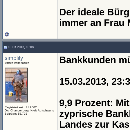
Der ideale Bür
immer an Frau 
16-03-2013, 10:08
simplify
Bankkunden mü
letzter welterklärer
15.03.2013, 23:3
9,9 Prozent: M
Registriert seit: Jul 2002
zyprische Bank
Ort: Chancenburg, Kreis Aufschwung
Beiträge: 35.725
Landes zur Kas