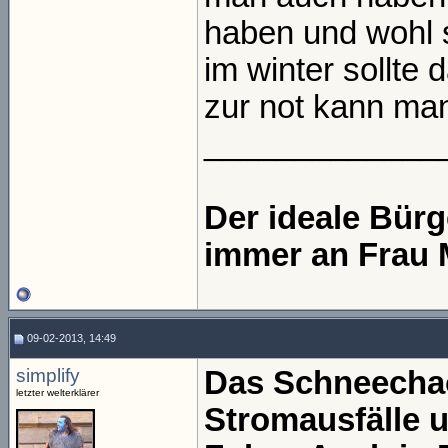
haben und wohl 
im winter sollte 
zur not kann ma
_____________
Der ideale Bür
immer an Frau 
09-02-2013, 14:49
simplify
Das Schneechaos
letzter welterklärer
Stromausfälle 