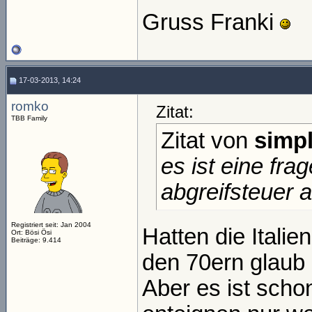
Gruss Franki
17-03-2013, 14:24
romko
Zitat:
TBB Family
Zitat von
simpl
es ist eine fra
abgreifsteuer 
Registriert seit: Jan 2004
Hatten die Itali
Ort: Bösi Ösi
Beiträge: 9.414
den 70ern glaub 
Aber es ist scho