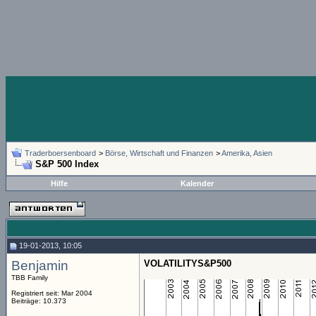
Traderboersenboard
>
Börse, Wirtschaft und Finanzen
>
Amerika, Asien
S&P 500 Index
Hilfe
Kalender
19-01-2013, 10:05
Benjamin
VOLATILITYS&P500
TBB Family
Registriert seit: Mar 2004
Beiträge: 10.373