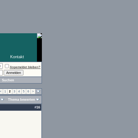
Kontakt
Angemeldet bleiben?
Suchen
<
1
2
3
4
5
6
>
Thema bewerten
#
16