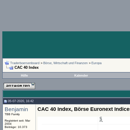
Traderboersenboard
>
Börse, Wirtschaft und Finanzen
>
Europa
CAC 40 Index
Hilfe
Kalender
05-07-2020, 16:42
Benjamin
CAC 40 Index, Börse Euronext Indice
TBB Family
Registriert seit: Mar
2004
Beiträge: 10.373