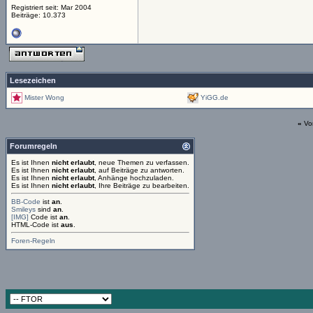
Registriert seit: Mar 2004
Beiträge: 10.373
Lesezeichen
Mister Wong
YiGG.de
«
Vo
Forumregeln
Es ist Ihnen
nicht erlaubt
, neue Themen zu verfassen.
Es ist Ihnen
nicht erlaubt
, auf Beiträge zu antworten.
Es ist Ihnen
nicht erlaubt
, Anhänge hochzuladen.
Es ist Ihnen
nicht erlaubt
, Ihre Beiträge zu bearbeiten.
BB-Code
ist
an
.
Smileys
sind
an
.
[IMG]
Code ist
an
.
HTML-Code ist
aus
.
Foren-Regeln