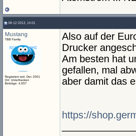
08-12-2013, 14:01
Mustang
Also auf der Eur
TBB Family
Drucker angesch
Am besten hat 
gefallen, mal ab
Registriert seit: Dec 2001
aber damit das e
Ort: Unterfranken
Beiträge: 4.657
https://shop.ge
_____________