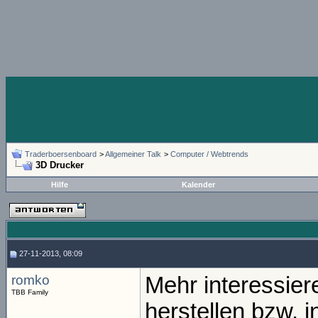
Traderboersenboard
>
Allgemeiner Talk
>
Computer / Webtrends
3D Drucker
Hilfe
Kalender
27-11-2013, 08:09
romko
Mehr interessie
TBB Family
herstellen bzw. 