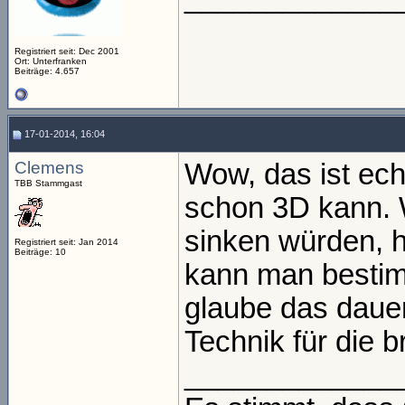
Registriert seit: Dec 2001
Ort: Unterfranken
Beiträge: 4.657
17-01-2014, 16:04
Clemens
Wow, das ist ech
TBB Stammgast
schon 3D kann. 
sinken würden, h
Registriert seit: Jan 2014
Beiträge: 10
kann man bestimm
glaube das dauer
Technik für die b
_____________