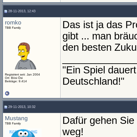
28-11-2013, 12:43
romko
Das ist ja das 
TBB Family
gibt ... man brä
den besten Zuku
_____________
"Ein Spiel daue
Registriert seit: Jan 2004
Deutschland!"
Ort: Bösi Ösi
Beiträge: 9.414
29-11-2013, 10:32
Mustang
Dafür gehen Sie
TBB Family
weg!