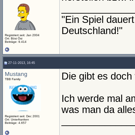
_____________
"Ein Spiel daue
Deutschland!"
Registriert seit: Jan 2004
Ort: Bösi Ösi
Beiträge: 9.414
27-11-2013, 16:45
Mustang
Die gibt es doch
TBB Family
Ich werde mal a
was man da alle
Registriert seit: Dec 2001
_____________
Ort: Unterfranken
Beiträge: 4.657