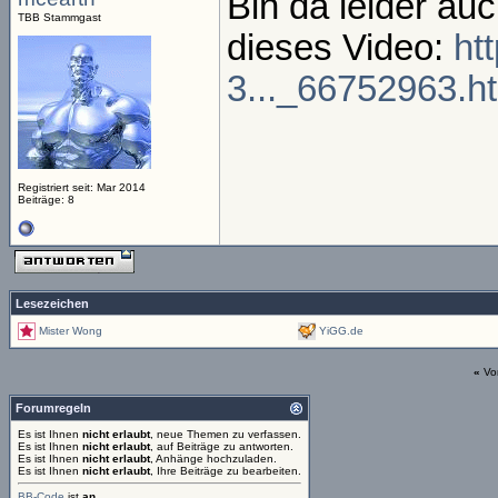
Bin da leider auch
TBB Stammgast
dieses Video:
ht
3..._66752963.h
Registriert seit: Mar 2014
Beiträge: 8
Lesezeichen
Mister Wong
YiGG.de
«
Vo
Forumregeln
Es ist Ihnen
nicht erlaubt
, neue Themen zu verfassen.
Es ist Ihnen
nicht erlaubt
, auf Beiträge zu antworten.
Es ist Ihnen
nicht erlaubt
, Anhänge hochzuladen.
Es ist Ihnen
nicht erlaubt
, Ihre Beiträge zu bearbeiten.
BB-Code
ist
an
.