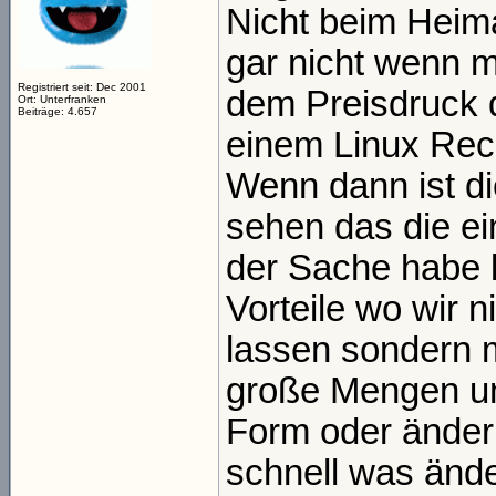
Nicht beim Heim
gar nicht wenn 
Registriert seit: Dec 2001
dem Preisdruck 
Ort: Unterfranken
Beiträge: 4.657
einem Linux Rech
Wenn dann ist di
sehen das die ei
der Sache habe 
Vorteile wo wir 
lassen sondern 
große Mengen un
Form oder änder
schnell was änd