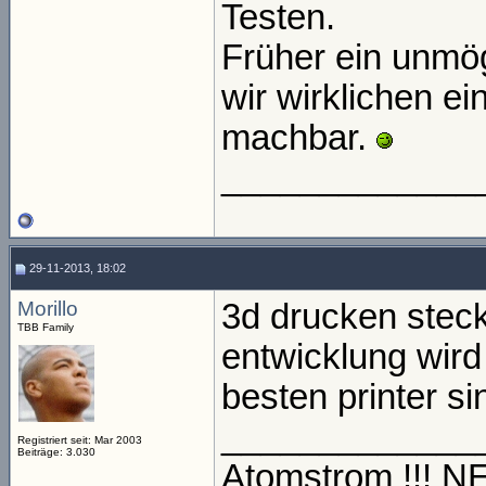
Testen.
Früher ein unmög
wir wirklichen ei
machbar.
_____________
29-11-2013, 18:02
Morillo
3d drucken steck
TBB Family
entwicklung wird 
besten printer sin
_____________
Registriert seit: Mar 2003
Beiträge: 3.030
Atomstrom !!! 