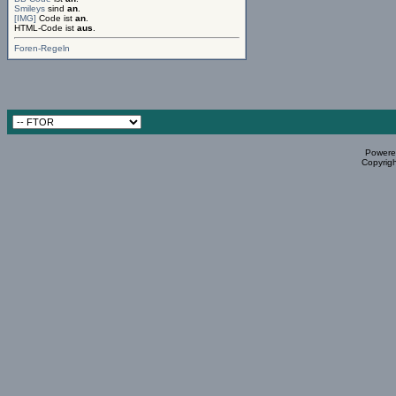
Smileys
sind
an
.
[IMG]
Code ist
an
.
HTML-Code ist
aus
.
Foren-Regeln
Powered
Copyrigh