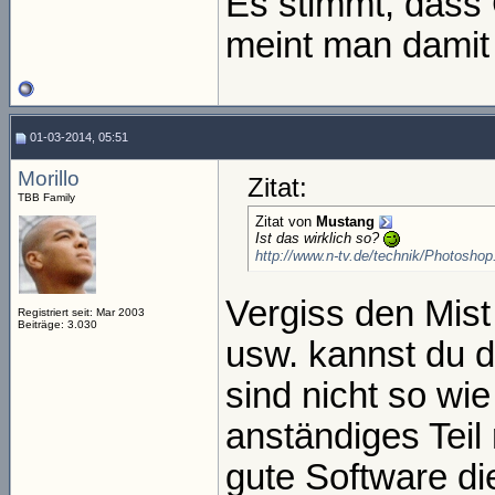
Es stimmt, dass 
meint man damit
01-03-2014, 05:51
Morillo
Zitat:
TBB Family
Zitat von
Mustang
Ist das wirklich so?
http://www.n-tv.de/technik/Photoshop
Vergiss den Mist
Registriert seit: Mar 2003
Beiträge: 3.030
usw. kannst du 
sind nicht so wi
anständiges Tei
gute Software di