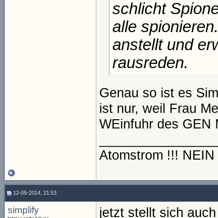
schlicht Spione
alle spioniere
anstellt und er
rausreden.
Genau so ist es Simp
ist nur, weil Frau M
WEinfuhr des GEN M
________________
Atomstrom !!! NEI
12-05-2014, 21:53
simplify
jetzt stellt sich au