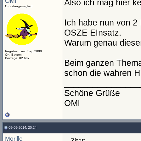
OMI
Also ich mag hier ke
Gründungsmitglied
Ich habe nun von 2 
OSZE EInsatz.
Warum genau diese
Registriert seit: Sep 2000
Ort: Bayern
Beiträge: 82.687
Beim ganzen Thema 
schon die wahren Hi
________________
Schöne Grüße
OMI
05-05-2014, 20:24
Morillo
Zitat: