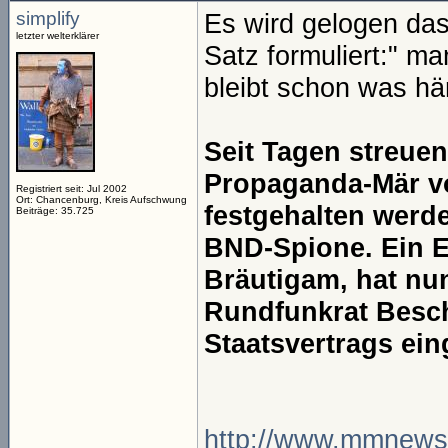
simplify
Es wird gelogen das
letzter welterklärer
Satz formuliert:" m
bleibt schon was hä
Seit Tagen streue
Propaganda-Mär vo
Registriert seit: Jul 2002
Ort: Chancenburg, Kreis Aufschwung
festgehalten werde
Beiträge: 35.725
BND-Spione. Ein E
Bräutigam, hat nu
Rundfunkrat Besc
Staatsvertrags ein
http://www.mmnews.