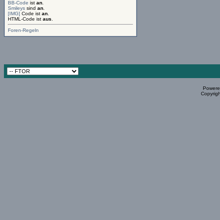
BB-Code
ist
an
.
Smileys
sind
an
.
[IMG]
Code ist
an
.
HTML-Code ist
aus
.
Foren-Regeln
Powered
Copyrigh