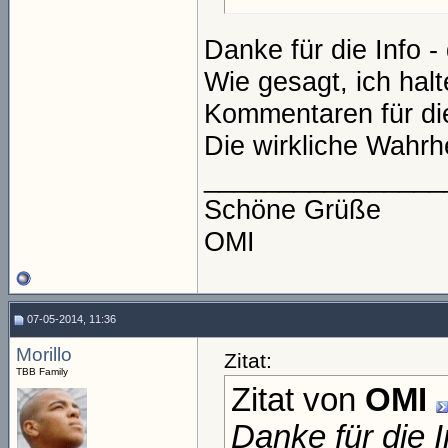
Danke für die Info -
Wie gesagt, ich hal
Kommentaren für die
Die wirkliche Wahrhei
________________
Schöne Grüße
OMI
07-05-2014, 11:36
Morillo
Zitat:
TBB Family
Zitat von
OMI
Danke für die I