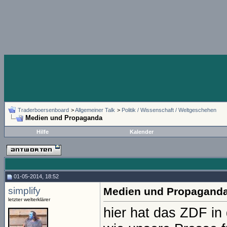
Traderboersenboard
>
Allgemeiner Talk
>
Politik / Wissenschaft / Weltgeschehen
Medien und Propaganda
Hilfe
Kalender
01-05-2014, 18:52
simplify
Medien und Propagand
letzter welterklärer
hier hat das ZDF in 