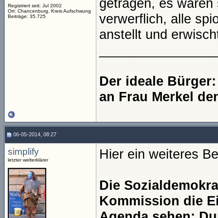
getragen, es waren 
Registriert seit: Jul 2002
Ort: Chancenburg, Kreis Aufschwung
verwerflich, alle s
Beiträge: 35.725
anstellt und erwisch
________________
Der ideale Bürger
an Frau Merkel de
06-05-2014, 08:27
simplify
Hier ein weiteres B
letzter welterklärer
Die Sozialdemokra
Kommission die Ei
Agenda sehen: Du