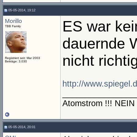
05-05-2014, 19:12
Morillo
ES war kei
TBB Family
dauernde 
nicht richti
Registriert seit: Mar 2003
Beiträge: 3.030
http://www.spiegel.d
________________
Atomstrom !!! NEI
05-05-2014, 20:01