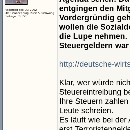
entgingen den Mitg
Registriert seit: Jul 2002
Ort: Chancenburg, Kreis Aufschwung
Vordergründig geh
Beiträge: 35.725
wollen die Soziald
die Lupe nehmen.
Steuergeldern war
http://deutsche-wirts
Klar, wer würde nic
Steuereintreibung b
Ihre Steuern zahlen
Leute schreien.
Es läuft wie bei de
erst Terroristengeld