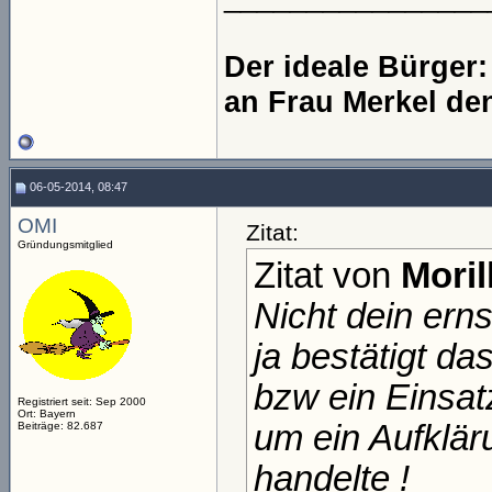
Der ideale Bürger
an Frau Merkel de
06-05-2014, 08:47
OMI
Zitat:
Gründungsmitglied
Zitat von
Moril
Nicht dein ern
ja bestätigt d
bzw ein Einsatz
Registriert seit: Sep 2000
Ort: Bayern
um ein Aufklä
Beiträge: 82.687
handelte !