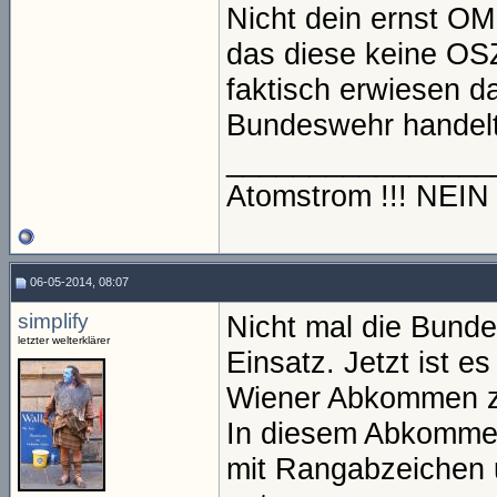
Nicht dein ernst OM
das diese keine OSZ
faktisch erwiesen d
Bundeswehr handelt
________________
Atomstrom !!! NEI
06-05-2014, 08:07
simplify
Nicht mal die Bunde
letzter welterklärer
Einsatz. Jetzt ist es
Wiener Abkommen zw
In diesem Abkommen 
mit Rangabzeichen 