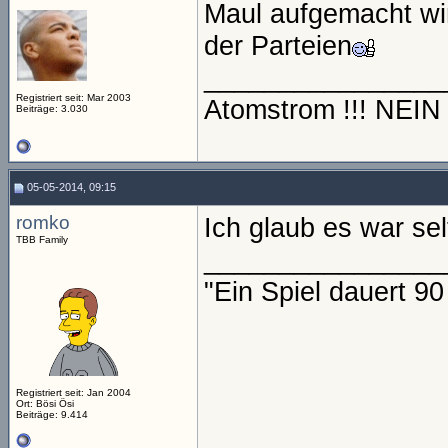
Maul aufgemacht wir
der Parteien
________________
Registriert seit: Mar 2003
Atomstrom !!! NEI
Beiträge: 3.030
05-05-2014, 09:15
romko
Ich glaub es war sel
TBB Family
________________
"Ein Spiel dauert 9
Registriert seit: Jan 2004
Ort: Bösi Ösi
Beiträge: 9.414