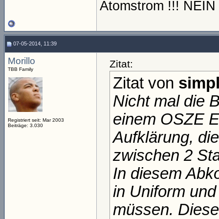
Atomstrom !!! NEI
07-05-2014, 11:39
Morillo
Zitat:
TBB Family
Zitat von
simpl
Nicht mal die 
einem OSZE Eins
Registriert seit: Mar 2003
Beiträge: 3.030
Aufklärung, d
zwischen 2 Sta
In diesem Abko
in Uniform und
müssen. Diese 