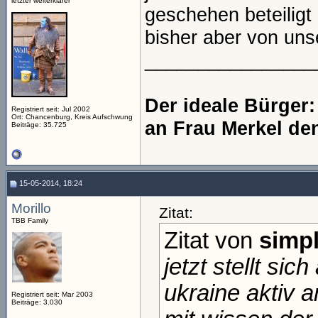
letzter welterklärer
geschehen beteiligt 
bisher aber von uns
________________
Der ideale Bürger
Registriert seit: Jul 2002
Ort: Chancenburg, Kreis Aufschwung
an Frau Merkel de
Beiträge: 35.725
15-05-2014, 18:24
Morillo
Zitat:
TBB Family
Zitat von
simpl
jetzt stellt si
ukraine aktiv 
Registriert seit: Mar 2003
Beiträge: 3.030