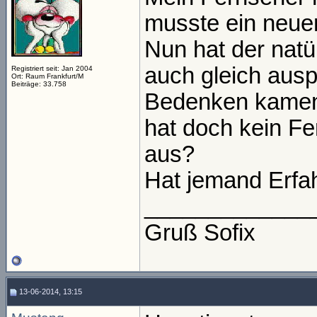
musste ein neuer
Nun hat der natü
auch gleich ausp
Registriert seit: Jan 2004
Ort: Raum Frankfurt/M
Beiträge: 33.758
Bedenken kamen
hat doch kein Fe
aus?
Hat jemand Erfa
_____________
Gruß Sofix
13-06-2014, 13:15