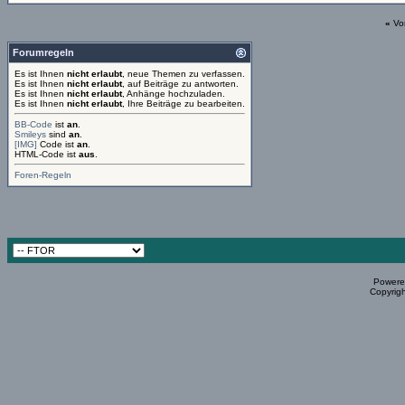
«
Vo
Forumregeln
Es ist Ihnen
nicht erlaubt
, neue Themen zu verfassen.
Es ist Ihnen
nicht erlaubt
, auf Beiträge zu antworten.
Es ist Ihnen
nicht erlaubt
, Anhänge hochzuladen.
Es ist Ihnen
nicht erlaubt
, Ihre Beiträge zu bearbeiten.
BB-Code
ist
an
.
Smileys
sind
an
.
[IMG]
Code ist
an
.
HTML-Code ist
aus
.
Foren-Regeln
Powered
Copyrigh