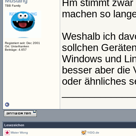
Mustang
Hm stimmt zwar 
TBB Family
machen so lange 
Weshalb ich davo
Registriert seit: Dec 2001
sollchen Geräten 
Ort: Unterfranken
Beiträge: 4.657
Windows und Lin
besser aber die V
oder ähnliches s
_____________
Lesezeichen
Mister Wong
YiGG.de