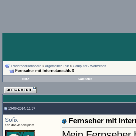
Traderboersenboard
>
Allgemeiner Talk
>
Computer / Webtrends
Fernseher mit Internetanschluß
Hilfe
Kalender
13-06-2014, 11:37
Sofix
Fernseher mit Inte
hab das Jodeldiplom
Mein Fernseher 