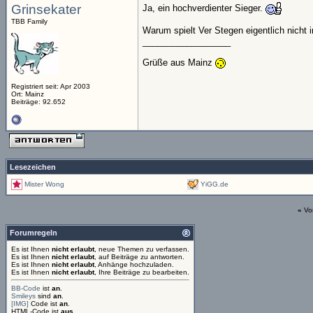
Grinsekater
Ja, ein hochverdienter Sieger.
TBB Family
Warum spielt Ver Stegen eigentlich nicht
__________________
Grüße aus Mainz
Registriert seit: Apr 2003
Ort: Mainz
Beiträge: 92.652
Lesezeichen
Mister Wong
YiGG.de
«
Vo
Forumregeln
Es ist Ihnen
nicht erlaubt
, neue Themen zu verfassen.
Es ist Ihnen
nicht erlaubt
, auf Beiträge zu antworten.
Es ist Ihnen
nicht erlaubt
, Anhänge hochzuladen.
Es ist Ihnen
nicht erlaubt
, Ihre Beiträge zu bearbeiten.
BB-Code
ist
an
.
Smileys
sind
an
.
[IMG]
Code ist
an
.
HTML-Code ist
aus
.