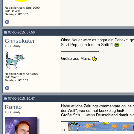
Registriert seit: Sep 2000
Ort: Bayern
Beiträge: 82.687
07-05-2015, 07:58
Grinsekater
Ohne Neuer wäre es sogar ein Debakel ge
Sitzt Pep noch fest im Sattel?
TBB Family
__________________
Grüße aus Mainz
Registriert seit: Apr 2003
Ort: Mainz
Beiträge: 92.652
07-05-2015, 10:47
Ramto
Habe etliche Zeitungskommentare online 
der Welt", wie es mal kurzzeitig hieß.
TBB Family
Große Sch..., wenn Deutschland damit nic
__________________
+++