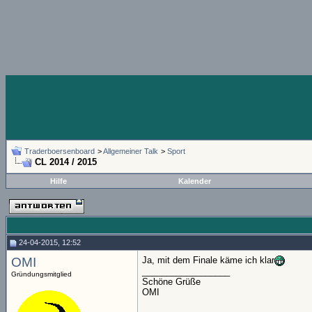
Traderboersenboard
>
Allgemeiner Talk
>
Sport
CL 2014 / 2015
Hilfe
Kalender
24-04-2015, 12:52
OMI
Ja, mit dem Finale käme ich klar
__________________
Gründungsmitglied
Schöne Grüße
OMI