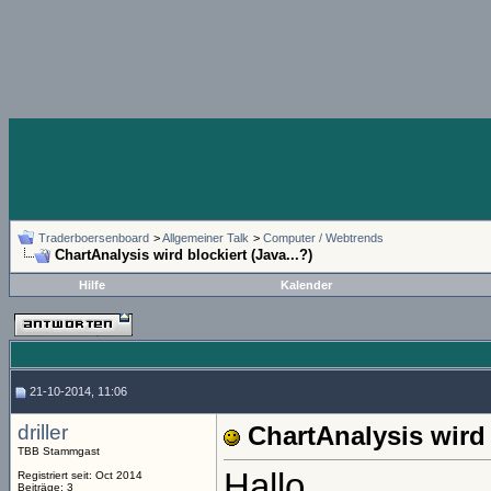
Traderboersenboard
>
Allgemeiner Talk
>
Computer / Webtrends
ChartAnalysis wird blockiert (Java...?)
Hilfe
Kalender
21-10-2014, 11:06
driller
ChartAnalysis wird 
TBB Stammgast
Hallo,
Registriert seit: Oct 2014
Beiträge: 3