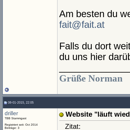
Am besten du we
fait@fait.at
Falls du dort we
du uns hier darüb
_____________
Grüße Norman
08-01-2015, 22:05
driller
Website "läuft wi
TBB Stammgast
Zitat:
Registriert seit: Oct 2014
Beiträge: 3