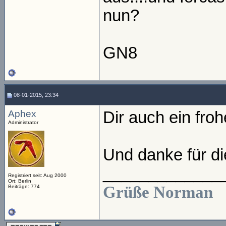
nun?
GN8
08-01-2015, 23:34
Aphex
Dir auch ein fro
Administrator
Und danke für die
_____________
Registriert seit: Aug 2000
Ort: Berlin
Grüße Norman
Beiträge: 774