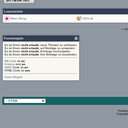
Lesezeichen
Mister Wong
YiGG.de
«
Vo
Forumregeln
Es ist Ihnen
nicht erlaubt
, neue Themen zu verfassen.
Es ist Ihnen
nicht erlaubt
, auf Beiträge zu antworten.
Es ist Ihnen
nicht erlaubt
, Anhänge hochzuladen.
Es ist Ihnen
nicht erlaubt
, Ihre Beiträge zu bearbeiten.
BB-Code
ist
an
.
Smileys
sind
an
.
[IMG]
Code ist
an
.
HTML-Code ist
aus
.
Foren-Regeln
Powered
Copyrigh