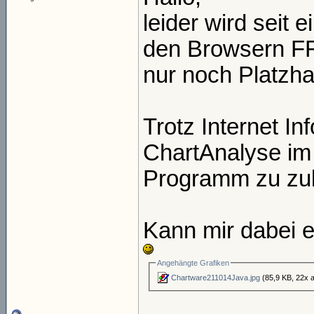
leider wird seit
den Browsern FF,
nur noch Platzhal
Trotz Internet In
ChartAnalyse im
Programm zu zul
Kann mir dabei e
Angehängte Grafiken
Chartware211014Java.jpg
(85,9 KB, 22x 