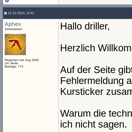
21-10-2014, 12:41
Aphex
Hallo driller,
Administrator
Herzlich Willko
Registriert seit: Aug 2000
Ort: Berlin
Auf der Seite gi
Beiträge: 774
Fehlermeldung a
Kursticker zusa
Warum die techni
ich nicht sagen.