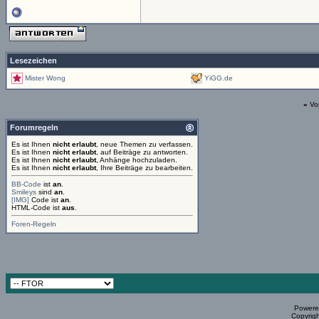
Lesezeichen
Mister Wong
YiGG.de
«
Vo
Forumregeln
Es ist Ihnen
nicht erlaubt
, neue Themen zu verfassen.
Es ist Ihnen
nicht erlaubt
, auf Beiträge zu antworten.
Es ist Ihnen
nicht erlaubt
, Anhänge hochzuladen.
Es ist Ihnen
nicht erlaubt
, Ihre Beiträge zu bearbeiten.
BB-Code
ist
an
.
Smileys
sind
an
.
[IMG]
Code ist
an
.
HTML-Code ist
aus
.
Foren-Regeln
Powered
Copyrigh