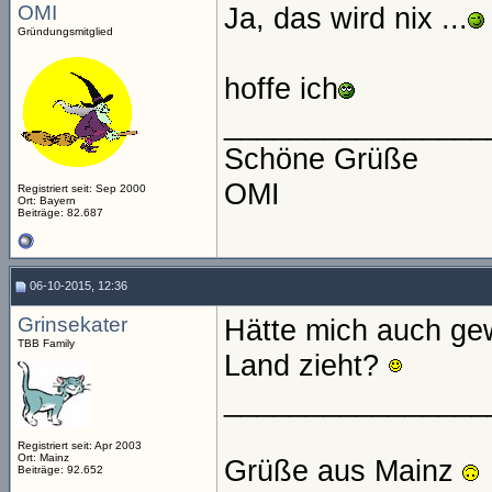
OMI
Ja, das wird nix ...
Gründungsmitglied
hoffe ich
________________
Schöne Grüße
OMI
Registriert seit: Sep 2000
Ort: Bayern
Beiträge: 82.687
06-10-2015, 12:36
Grinsekater
Hätte mich auch ge
TBB Family
Land zieht?
________________
Registriert seit: Apr 2003
Ort: Mainz
Grüße aus Mainz
Beiträge: 92.652