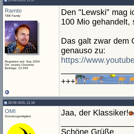
25-09-2015, 13:17
Ramto
Den "Lewski" mag ic
TBB Family
100 Mio gehandelt, 
Das galt zwar dem G
genauso zu:
https://www.youtu
Registriert seit: Sep 2004
Ort: nearby Chemnitz
________________
Beiträge: 13.045
+++
28-09-2015, 21:18
OMI
Jaa, der Klassiker!
Gründungsmitglied
________________
Schöne Grüße