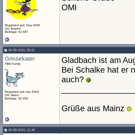
OMI
Registriert seit: Sep 2000
Ort: Bayern
Beiträge: 82.687
30-09-2015, 09:21
Grinsekater
Gladbach ist am Au
TBB Family
Bei Schalke hat er 
auch?
________________
Registriert seit: Apr 2003
Ort: Mainz
Beiträge: 92.652
Grüße aus Mainz
30-09-2015, 21:45