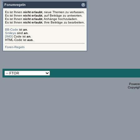
Forumregeln
Es ist Ihnen
nicht erlaubt
, neue Themen zu verfassen.
Es ist Ihnen
nicht erlaubt
, auf Beiträge zu antworten.
Es ist Ihnen
nicht erlaubt
, Anhänge hochzuladen.
Es ist Ihnen
nicht erlaubt
, Ihre Beiträge zu bearbeiten.
BB-Code
ist
an
.
Smileys
sind
an
.
[IMG]
Code ist
an
.
HTML-Code ist
aus
.
Foren-Regeln
Powered
Copyrigh