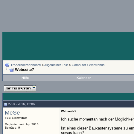
Traderboersenboard
>
Allgemeiner Talk
>
Computer / Webtrends
Webseite?
Hilfe
Kalender
27-05-2016, 13:06
MeSe
Webseite?
TBB Stammgast
Ich suche momentan nach der Möglichkeit
Registriert seit: Apr 2016
Beiträge: 9
Ist eines dieser Baukastensysteme zu emp
sowas kann?