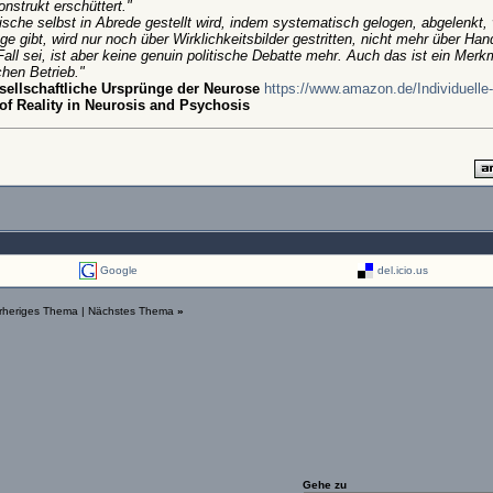
strukt erschüttert."
sche selbst in Abrede gestellt wird, indem systematisch gelogen, abgelenkt, v
gibt, wird nur noch über Wirklichkeitsbilder gestritten, nicht mehr über Han
 Fall sei, ist aber keine genuin politische Debatte mehr. Auch das ist ein Merk
chen Betrieb."
esellschaftliche Ursprünge der Neurose
https://www.amazon.de/Individuelle
of Reality in Neurosis and Psychosis
Google
del.icio.us
rheriges Thema
|
Nächstes Thema
»
Gehe zu