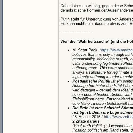
Daher ist es so wichtig, gegen diese Sch
demokratische Formen der Auseinanderse
Putin steht für Unterdrückung von Andersd
Es kann nicht sein, dass so etwas zum Rol
--------------------------
Wen die "Wahrheitssuche" (und die Fol
M. Scott Peck:
https://www.amazo
believes that it is only through suf
responsibility, dedication to truth
calls undertaking legitimate sufferi
suffering more. This extra unneces
always a substitute for legitimate 
legitimate suffering in order to achi
Postfaktische Politik
ist ein poli
Aussage tritt hinter den Effekt de
wird dagegen – gemäß dem Ideal de
einem postfaktischen Diskurs wird
Zielpublikum hätte. Entscheidend f
eine Nähe zu deren Gefühlswelt h
Die Erde ist eine Scheibe! Stimm
richtig ist. Denn die Lüge schmec
25. August 2016 /
http://www.zeit.
2 Zitate daraus:
"Post-truth-Politik (...) wendet si
Position politisch am Rand steht, d