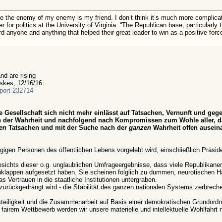
iple the enemy of my enemy is my friend. I don’t think it’s much more complicat
r for politics at the University of Virginia. “The Republican base, particularly
d anyone and anything that helped their great leader to win as a positive force
d are rising
kes, 12/16/16
pport-232714
e Gesellschaft sich nicht mehr einlässt auf Tatsachen, Vernunft und geg
ch der Wahrheit und nachfolgend nach Kompromissen zum Wohle aller, d
len
Tatsachen und mit der Suche nach der
ganzen
Wahrheit offen auseina
gigen Personen des öffentlichen Lebens vorgelebt wird, einschließlich Präsid
sichts dieser o.g. unglaublichen Umfrageergebnisse, dass viele Republikaner
euklappen aufgesetzt haben. Sie scheinen folglich zu dummen, neurotischen H
 Vertrauen in die staatliche Institutionen untergraben.
zurückgedrängt wird - die Stabilität des ganzen nationalen Systems zerbrech
steiligkeit und die Zusammenarbeit auf Basis einer demokratischen Grundordn
irem Wettbewerb werden wir unsere materielle und intellektuelle Wohlfahrt n