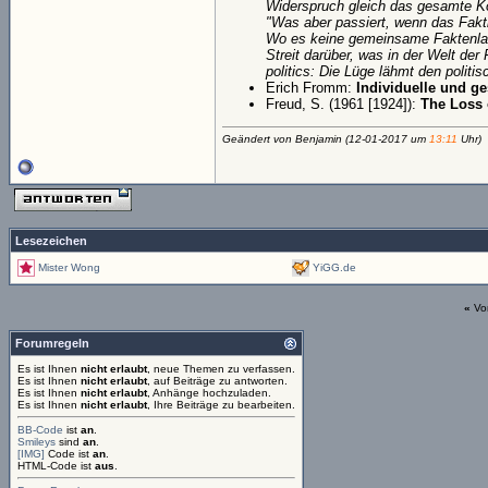
Widerspruch gleich das gesamte Kon
"Was aber passiert, wenn das Fakti
Wo es keine gemeinsame Faktenlage 
Streit darüber, was in der Welt der
politics: Die Lüge lähmt den politis
Erich Fromm:
Individuelle und g
Freud, S. (1961 [1924]):
The Loss 
Geändert von Benjamin (12-01-2017 um
13:11
Uhr)
Lesezeichen
Mister Wong
YiGG.de
«
Vo
Forumregeln
Es ist Ihnen
nicht erlaubt
, neue Themen zu verfassen.
Es ist Ihnen
nicht erlaubt
, auf Beiträge zu antworten.
Es ist Ihnen
nicht erlaubt
, Anhänge hochzuladen.
Es ist Ihnen
nicht erlaubt
, Ihre Beiträge zu bearbeiten.
BB-Code
ist
an
.
Smileys
sind
an
.
[IMG]
Code ist
an
.
HTML-Code ist
aus
.