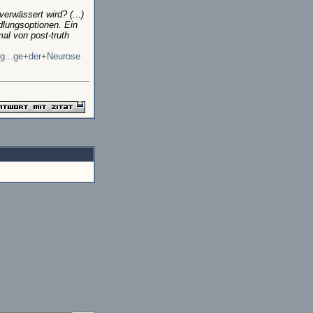
erwässert wird? (...)
dlungsoptionen. Ein
mal von post-truth
-g...ge+der+Neurose