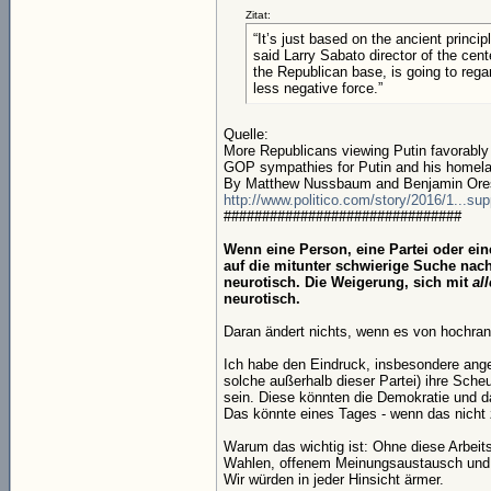
Zitat:
“It’s just based on the ancient princ
said Larry Sabato director of the cente
the Republican base, is going to regar
less negative force.”
Quelle:
More Republicans viewing Putin favorably
GOP sympathies for Putin and his homelan
By Matthew Nussbaum and Benjamin Ores
http://www.politico.com/story/2016/1...su
###############################
Wenn eine Person, eine Partei oder ein
auf die mitunter schwierige Suche na
neurotisch. Die Weigerung, sich mit
al
neurotisch.
Daran ändert nichts, wenn es von hochran
Ich habe den Eindruck, insbesondere ange
solche außerhalb dieser Partei) ihre Sch
sein. Diese könnten die Demokratie und das
Das könnte eines Tages - wenn das nicht 
Warum das wichtig ist: Ohne diese Arbeit
Wahlen, offenem Meinungsaustausch und fa
Wir würden in jeder Hinsicht ärmer.