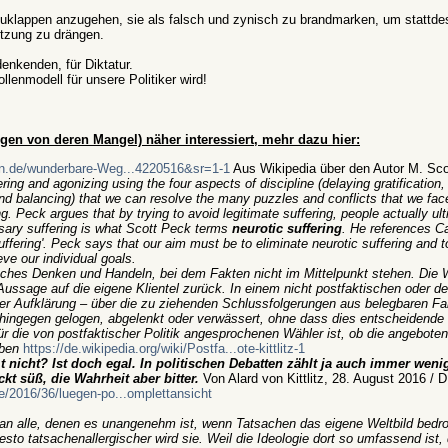
euklappen anzugehen, sie als falsch und zynisch zu brandmarken, um stattde
tzung zu drängen.
enkenden, für Diktatur.
lenmodell für unsere Politiker wird!
gen von deren Mangel) näher interessiert, mehr dazu hier:
n.de/wunderbare-Weg...4220516&sr=1-1
Aus Wikipedia über den Autor M. Sc
fering and agonizing using the four aspects of discipline (delaying gratification
, and balancing) that we can resolve the many puzzles and conflicts that we fac
ng. Peck argues that by trying to avoid legitimate suffering, people actually ul
sary suffering is what Scott Peck terms
neurotic suffering
. He references Ca
suffering'. Peck says that our aim must be to eliminate neurotic suffering and 
eve our individual goals.
tisches Denken und Handeln, bei dem Fakten nicht im Mittelpunkt stehen. Die 
r Aussage auf die eigene Klientel zurück. In einem nicht postfaktischen oder 
r Aufklärung – über die zu ziehenden Schlussfolgerungen aus belegbaren Fakt
 hingegen gelogen, abgelenkt oder verwässert, ohne dass dies entscheidende
ür die von postfaktischer Politik angesprochenen Wähler ist, ob die angebot
aben
https://de.wikipedia.org/wiki/Postfa...ote-kittlitz-1
t nicht? Ist doch egal. In politischen Debatten zählt ja auch immer wenig
kt süß, die Wahrheit aber bitter.
Von Alard von Kittlitz, 28. August 2016 / 
de/2016/36/luegen-po...omplettansicht
ch an alle, denen es unangenehm ist, wenn Tatsachen das eigene Weltbild bedro
esto tatsachenallergischer wird sie. Weil die Ideologie dort so umfassend ist, 