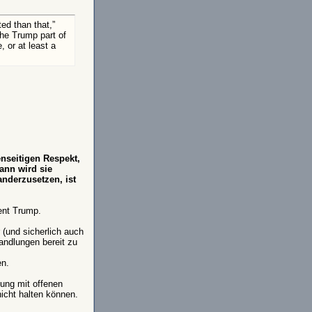
ed than that,”
 the Trump part of
, or at least a
enseitigen Respekt,
ann wird sie
nderzusetzen, ist
ent Trump.
 (und sicherlich auch
andlungen bereit zu
en.
ung mit offenen
icht halten können.