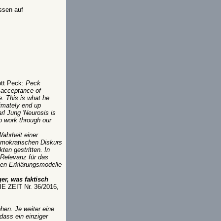
ssen auf
ott Peck:
Peck
, acceptance of
e. This is what he
timately end up
rl Jung 'Neurosis is
to work through our
Wahrheit einer
demokratischen Diskurs
en gestritten. In
 Relevanz für das
enen Erklärungsmodelle
er, was faktisch
DIE ZEIT Nr. 36/2016,
hen. Je weiter eine
dass ein einziger