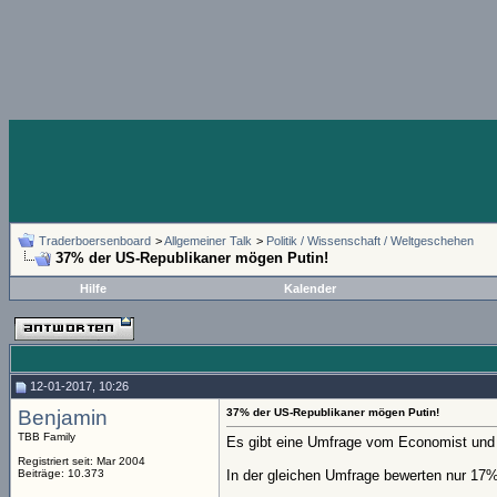
Traderboersenboard
>
Allgemeiner Talk
>
Politik / Wissenschaft / Weltgeschehen
37% der US-Republikaner mögen Putin!
Hilfe
Kalender
12-01-2017, 10:26
Benjamin
37% der US-Republikaner mögen Putin!
TBB Family
Es gibt eine Umfrage vom Economist und
Registriert seit: Mar 2004
Beiträge: 10.373
In der gleichen Umfrage bewerten nur 17%