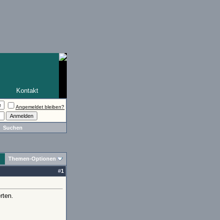
Kontakt
Angemeldet bleiben?
Suchen
Themen-Optionen
#
1
rten.