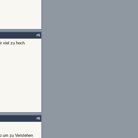
#
5
r viel zu hoch.
#
6
lb um zu Verstehen