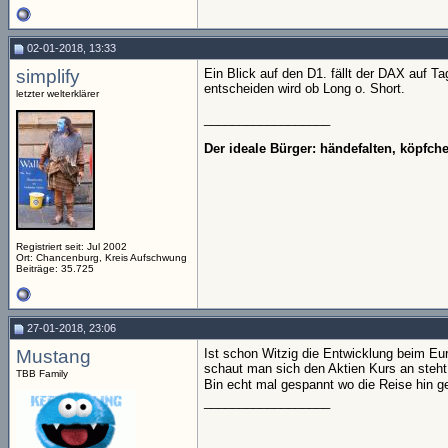
02-01-2018, 13:33
simplify
Ein Blick auf den D1. fällt der DAX auf Ta
entscheiden wird ob Long o. Short.
letzter welterklärer
__________________
Der ideale Bürger: händefalten, köpfc
Registriert seit: Jul 2002
Ort: Chancenburg, Kreis Aufschwung
Beiträge: 35.725
27-01-2018, 23:06
Mustang
Ist schon Witzig die Entwicklung beim Eu
schaut man sich den Aktien Kurs an steht 
TBB Family
Bin echt mal gespannt wo die Reise hin g
__________________