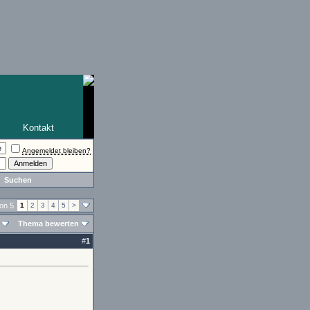
Kontakt
Angemeldet bleiben?
Suchen
von 5
1
2
3
4
5
>
Thema bewerten
#
1