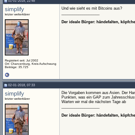
01-01-2018, 22:48
simplify
Und wie sieht es mit Bitcoins aus?
__________________
letzter welterklärer
Der ideale Bürger: händefalten, köpfc
Registriert seit: Jul 2002
Ort: Chancenburg, Kreis Aufschwung
Beiträge: 35.725
02-01-2018, 07:33
simplify
Die Vorgaben kommen aus Asien. Der Hang
Punkten, was ein GAP zum Jahresschluss
letzter welterklärer
Warten wir mal die nächsten Tage ab
__________________
Der ideale Bürger: händefalten, köpfc