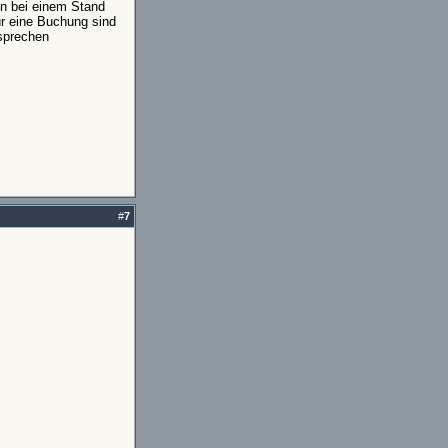
en bei einem Stand
ür eine Buchung sind
 sprechen
#
7