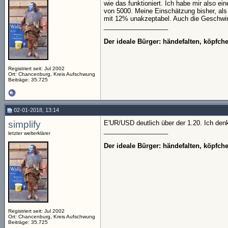
wie das funktioniert. Ich habe mir also 
von 5000. Meine Einschätzung bisher, als 
mit 12% unakzeptabel. Auch die Geschwindig
__________________
Der ideale Bürger: händefalten, köpfc
Registriert seit: Jul 2002
Ort: Chancenburg, Kreis Aufschwung
Beiträge: 35.725
02-01-2018, 13:14
simplify
E'UR/USD deutlich über der 1.20. Ich denk
__________________
letzter welterklärer
Der ideale Bürger: händefalten, köpfc
Registriert seit: Jul 2002
Ort: Chancenburg, Kreis Aufschwung
Beiträge: 35.725