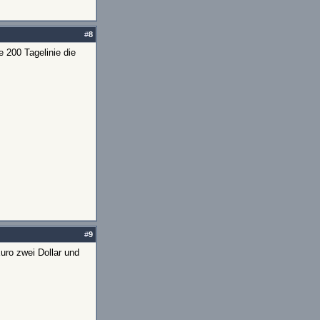
#
8
e 200 Tagelinie die
#
9
uro zwei Dollar und