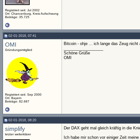
Registriert seit: Jul 2002
Ort: Chancenburg, Kreis Aufschwung
Beiträge: 35.725
02-01-2018, 07:41
OMI
Bitcoin - ohje ... ich lange das Zeug nich
__________________
Gründungsmitglied
Schöne Grüße
OMI
Registriert seit: Sep 2000
Ort: Bayern
Beiträge: 82.687
02-01-2018, 08:20
simplify
Der DAX geht mal gleich kräftig in die K
letzter welterklärer
Ich habe mir schon vor einiger Zeit mein