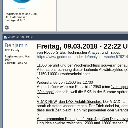
Registriert seit: Dec 2001
Ort: Unterfranken
Beiträge: 4.657
28-01-2018, 13:30
Benjamin
Freitag, 09.03.2018 - 22:22 
TBB Family
von Rocco Gräfe, Technischer Analyst und Trader,
https://www.godmode-trader.de/analys...-woche,57921
Registriert seit: Mar
2004
Beiträge: 10.373
11868 berührt und per Wochenschluss souverän behaup
Alternationsrechnung dieser laufende Abwärtszyklus (
11150/11000 unwahrscheinlicher.
>
Widerstände von 12600 bis 12700
Auch darüber wäre nur Platz bis 12950 (eine
"verkappt
"Verkappt"
deshalb, weil die SKS in der Summe später n
>
VDAX-NEW, den DAX Volatilitätsindex.
Der VDAX hat a
somit ab sofort wieder steigen. Der Trick dabei ist, 
dass noch Zeit bleibt, sich mit passenden oder veränd
>
Am kommenden Freitag ist 1. von 4 großen Derivatever
Uhr) idealerweise zwischen 12000 und 12600 stehen. 