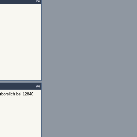
#
3
#
4
börslich bei 12840