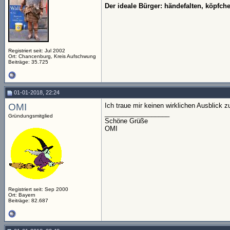
Der ideale Bürger: händefalten, köpfc
Registriert seit: Jul 2002
Ort: Chancenburg, Kreis Aufschwung
Beiträge: 35.725
01-01-2018, 22:24
OMI
Ich traue mir keinen wirklichen Ausblick 
__________________
Gründungsmitglied
Schöne Grüße
OMI
Registriert seit: Sep 2000
Ort: Bayern
Beiträge: 82.687