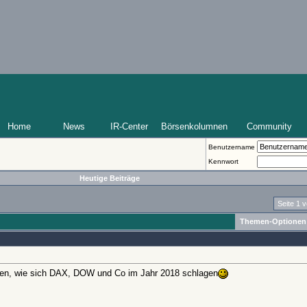
Home
News
IR-Center
Börsenkolumnen
Community
Benutzername
Kennwort
Heutige Beiträge
Seite 1 
Themen-Optionen
hen, wie sich DAX, DOW und Co im Jahr 2018 schlagen