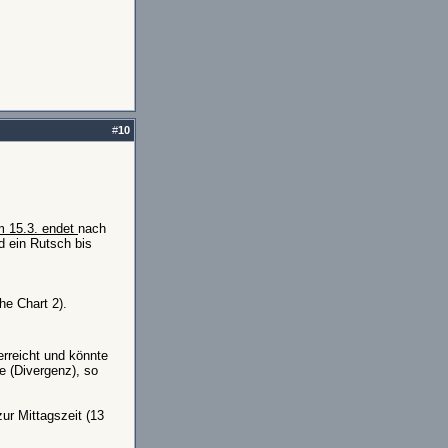
#
10
 15.3. endet
nach
d ein Rutsch bis
he Chart 2).
rreicht und könnte
e (Divergenz), so
r Mittagszeit (13