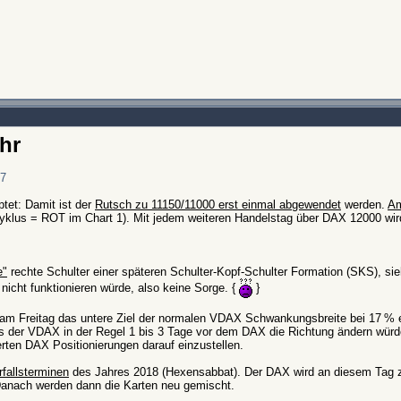
Uhr
47
tet: Damit ist der
Rutsch zu 11150/11000 erst einmal abgewendet
werden.
Am
Zyklus = ROT im Chart 1). Mit jedem weiteren Handelstag über DAX 12000 wir
e"
rechte Schulter einer späteren Schulter-Kopf-Schulter Formation (SKS), sie
icht funktionieren würde, also keine Sorge. {
}
m Freitag das untere Ziel der normalen VDAX Schwankungsbreite bei 17 % e
dass der VDAX in der Regel 1 bis 3 Tage vor dem DAX die Richtung ändern würd
erten DAX Positionierungen darauf einzustellen.
fallsterminen
des Jahres 2018 (Hexensabbat). Der DAX wird an diesem Tag zu
Danach werden dann die Karten neu gemischt.