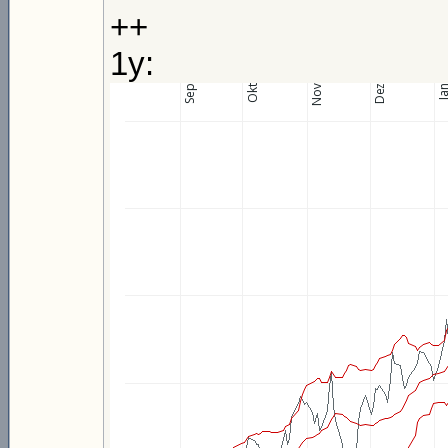
++
1y: