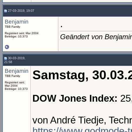
27-03-2019, 19:07
Benjamin
.
TBB Family
Registriert seit: Mar 2004
Geändert von Benjami
Beiträge: 10.373
30-03-2019,
21:58
Benjamin
Samstag, 30.03.
TBB Family
Registriert seit:
Mar 2004
Beiträge: 10.373
DOW Jones Index:
25
von André Tiedje, Tech
https://www.godmode-tr