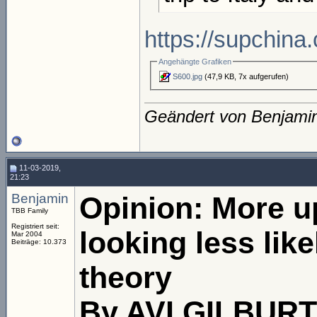
https://supchina
Angehängte Grafiken
S600.jpg
(47,9 KB, 7x aufgerufen)
Geändert von Benjami
11-03-2019,
21:23
Benjamin
Opinion: More up
TBB Family
Registriert seit:
looking less like
Mar 2004
Beiträge: 10.373
theory
By AVI GILBURT