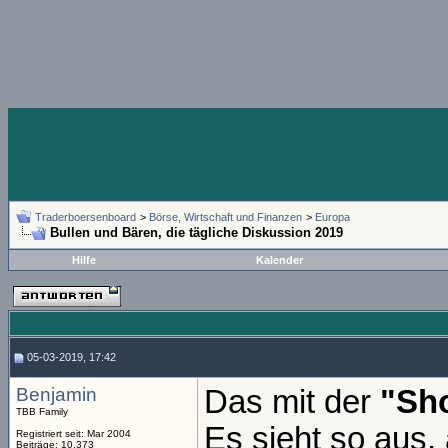
Traderboersenboard
>
Börse, Wirtschaft und Finanzen
>
Europa
Bullen und Bären, die tägliche Diskussion 2019
Hilfe
Kalender
05-03-2019, 17:42
Benjamin
Das mit der
"Sho
TBB Family
Es sieht so aus,
Registriert seit: Mar 2004
Beiträge: 10.373