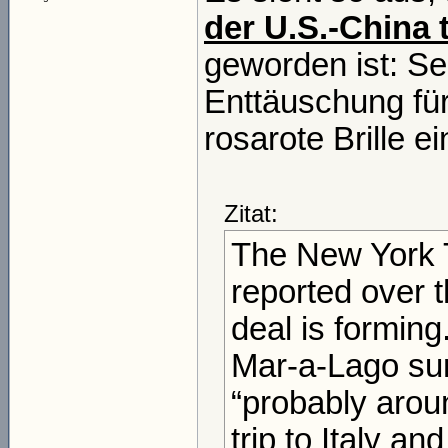
der U.S.-China 
geworden ist: Sel
Enttäuschung für
rosarote Brille ei
Zitat:
The New York T
reported over 
deal is formin
Mar-a-Lago sum
“probably aroun
trip to Italy an