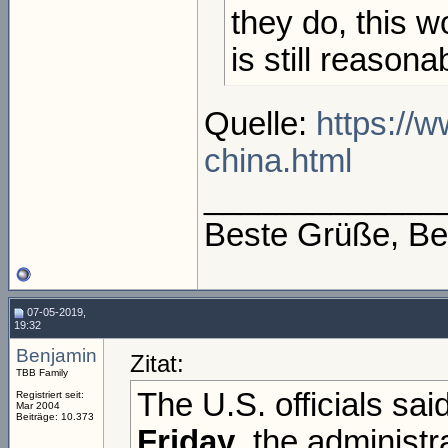
they do, this w
is still reasona
Quelle:
https://
china.html
_____________
Beste Grüße, Be
07-05-2019,
19:32
Benjamin
Zitat:
TBB Family
The U.S. officials said
Registriert seit:
Mar 2004
Beiträge: 10.373
Friday
, the administr