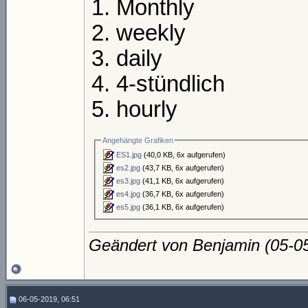
Monthly
weekly
daily
4-stündlich
hourly
Angehängte Grafiken
ES1.jpg
(40,0 KB, 6x aufgerufen)
es2.jpg
(43,7 KB, 6x aufgerufen)
es3.jpg
(41,1 KB, 6x aufgerufen)
es4.jpg
(36,7 KB, 6x aufgerufen)
es5.jpg
(36,1 KB, 6x aufgerufen)
Geändert von Benjamin (05-
06-05-2019, 06:51