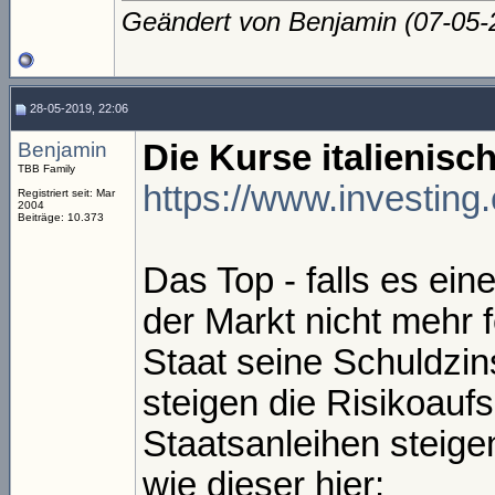
Geändert von Benjamin (07-05
28-05-2019, 22:06
Benjamin
Die Kurse italienisc
TBB Family
https://www.investing
Registriert seit: Mar
2004
Beiträge: 10.373
Das Top - falls es ein
der Markt nicht mehr f
Staat seine Schuldzin
steigen die Risikoaufs
Staatsanleihen steigen
wie dieser hier: