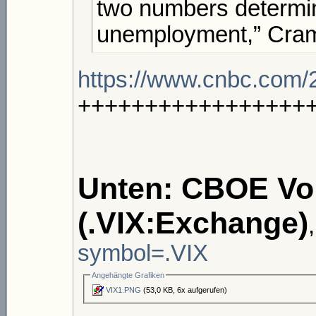
two numbers determi
unemployment,” Cram
https://www.cnbc.com/
+++++++++++++++++
Unten: CBOE Vola
(.VIX:Exchange)
symbol=.VIX
Angehängte Grafiken
VIX1.PNG
(53,0 KB, 6x aufgerufen)