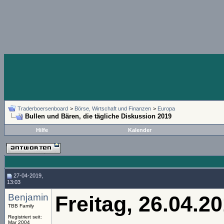
Traderboersenboard
>
Börse, Wirtschaft und Finanzen
>
Europa
Bullen und Bären, die tägliche Diskussion 2019
Hilfe
Kalender
27-04-2019,
13:03
Benjamin
Freitag, 26.04.2
TBB Family
Registriert seit:
Mar 2004