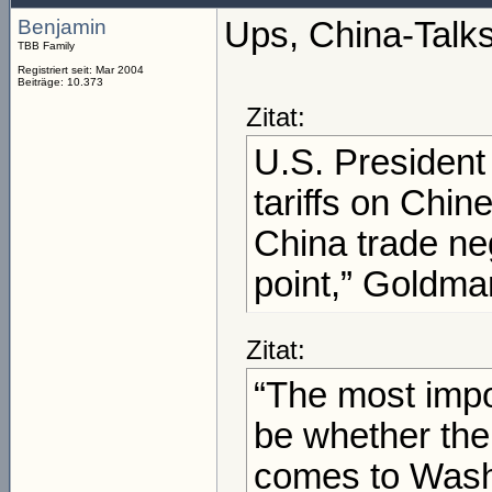
Benjamin
Ups, China-Talks 
TBB Family
Registriert seit: Mar 2004
Beiträge: 10.373
Zitat:
U.S. President
tariffs on Chin
China trade neg
point,” Goldma
Zitat:
“The most impor
be whether the 
comes to Wash