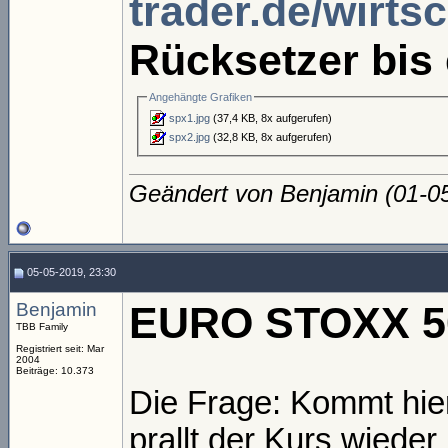
trader.de/wirtsc
Rücksetzer bis
Angehängte Grafiken
spx1.jpg
(37,4 KB, 8x aufgerufen)
spx2.jpg
(32,8 KB, 8x aufgerufen)
Geändert von Benjamin (01-
05-05-2019, 23:30
Benjamin
EURO STOXX 5
TBB Family
Registriert seit: Mar
2004
Beiträge: 10.373
Die Frage: Kommt hie
prallt der Kurs wiede