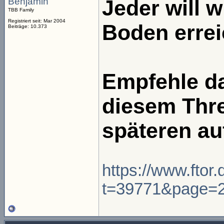
Benjamin
Jeder will 
TBB Family
Registriert seit: Mar 2004
Boden errei
Beiträge: 10.373
Empfehle da
diesem Thre
späteren auf
https://www.ftor
t=39771&page=