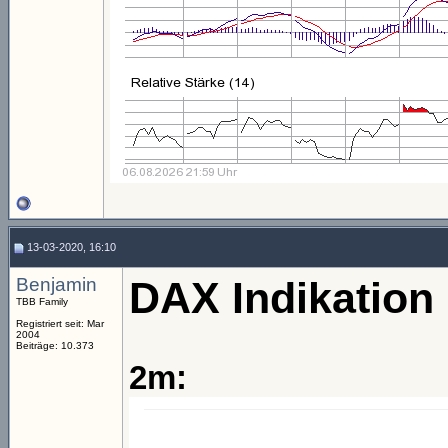
13-03-2020, 16:10
Benjamin
DAX Indikation
TBB Family
Registriert seit: Mar
2004
Beiträge: 10.373
2m: