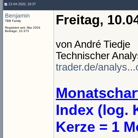
13-04-2020, 18:37
Benjamin
Freitag, 10.0
TBB Family
Registriert seit: Mar 2004
Beiträge: 10.373
von André Tiedje
Technischer Analy
trader.de/analys..
Monatschar
Index (log. 
Kerze = 1 M