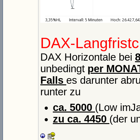
DAX-Langfristc
DAX Horizontale bei
unbedingt
per MON
Falls
es darunter abr
runter zu
ca. 5000
(Low imJa
zu ca. 4450
(der u