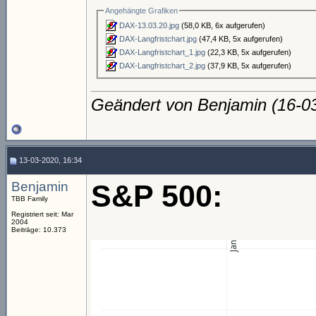
Angehängte Grafiken
DAX-13.03.20.jpg
(58,0 KB, 6x aufgerufen)
DAX-Langfristchart.jpg
(47,4 KB, 5x aufgerufen)
DAX-Langfristchart_1.jpg
(22,3 KB, 5x aufgerufen)
DAX-Langfristchart_2.jpg
(37,9 KB, 5x aufgerufen)
Geändert von Benjamin (16-
13-03-2020, 16:34
Benjamin
S&P 500:
TBB Family
Registriert seit: Mar
2004
Beiträge: 10.373