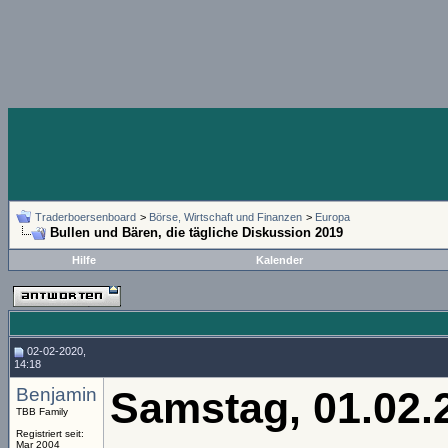
Traderboersenboard
>
Börse, Wirtschaft und Finanzen
>
Europa
Bullen und Bären, die tägliche Diskussion 2019
Hilfe
Kalender
02-02-2020,
14:18
Benjamin
Samstag, 01.02.
TBB Family
Registriert seit:
Mar 2004