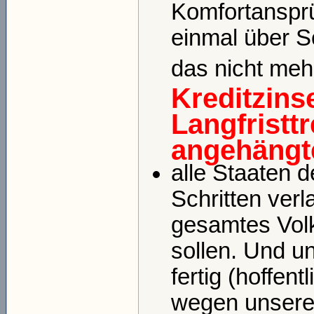
Komfortanspr
einmal über S
das nicht meh
Kreditzins
Langfristt
angehängte
alle Staaten d
Schritten ver
gesamtes Vol
sollen. Und u
fertig (hoffent
wegen unsere