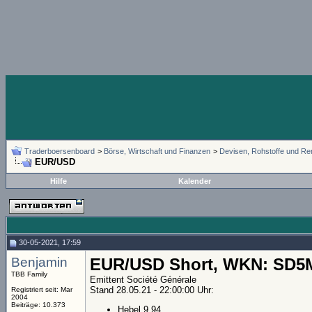
Traderboersenboard
>
Börse, Wirtschaft und Finanzen
>
Devisen, Rohstoffe und Re
EUR/USD
Hilfe
Kalender
30-05-2021, 17:59
Benjamin
EUR/USD Short, WKN: SD5
TBB Family
Emittent Société Générale
Stand 28.05.21 - 22:00:00 Uhr:
Registriert seit: Mar
2004
Beiträge: 10.373
Hebel 9,94