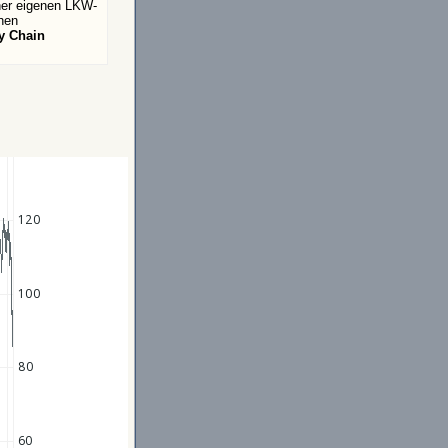
ner eigenen LKW-
hen
ly Chain