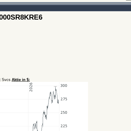
E000SR8KRE6
rt Svcs
Aktie in $: