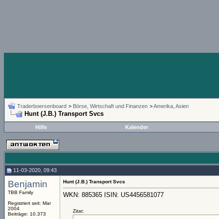
Traderboersenboard
>
Börse, Wirtschaft und Finanzen
>
Amerika, Asien
Hunt (J.B.) Transport Svcs
Hilfe
Kalender
11-03-2020, 09:43
Benjamin
Hunt (J.B.) Transport Svcs
TBB Family
WKN: 885365 ISIN: US4456581077
Registriert seit: Mar
2004
Zitat:
Beiträge: 10.373