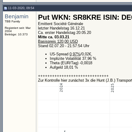
11-03-2020, 09:54
Benjamin
Put WKN: SR8KRE ISIN: D
TBB Family
Emittent Société Générale
letzter Handelstag 16.12.21
Registriert seit: Mar
2004
Ca. erster Handelstag 20.05.20
Beiträge: 10.373
Mitte ca. 03.03.21
Basispreis 120,00 USD
Stand 02.07.20 - 21:57:54 Uhr
US-Spread
0,97%
/0,02€,
Implizite Volatilität 37,96 %
Theta (EUR/Tag) -0,0018
Aufgeld 18,01 %
++++++++++++++++++++++++++++++
Zur Kontrolle hier zunächst 3x die Hunt (J.B.) Transpo