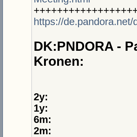
+++++++++++++++++
https://de.pandora.net
DK:PNDORA - Pan
Kronen:
2y:
1y:
6m:
2m: