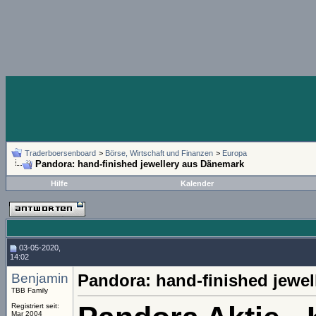
Traderboersenboard
>
Börse, Wirtschaft und Finanzen
>
Europa
Pandora: hand-finished jewellery aus Dänemark
Hilfe
Kalender
03-05-2020,
14:02
Benjamin
Pandora: hand-finished jewe
TBB Family
Registriert seit:
Mar 2004