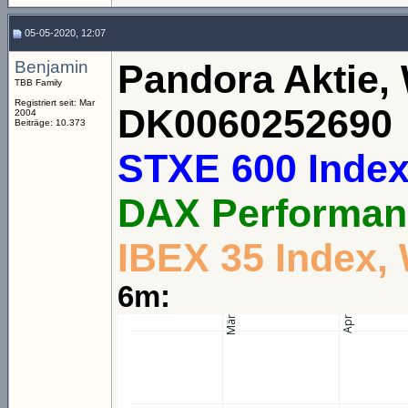
05-05-2020, 12:07
Benjamin
Pandora Aktie,
TBB Family
Registriert seit: Mar
DK0060252690
2004
Beiträge: 10.373
STXE 600 Index
DAX Performan
IBEX 35 Index,
6m: