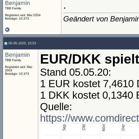
Benjamin
.
TBB Family
Registriert seit: Mar 2004
Geändert von Benjami
Beiträge: 10.373
05-05-2020, 10:53
Benjamin
EUR/DKK spielt 
TBB Family
Registriert seit: Mar
Stand 05.05.20:
2004
Beiträge: 10.373
1 EUR kostet 7,4610
1 DKK kostet 0,1340
Quelle:
https://www.comdirect