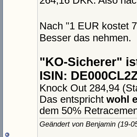
264,16 DKK. Also nac
Nach "1 EUR kostet 7
Besser das nehmen.
"KO-Sicherer" i
ISIN: DE000CL2
Knock Out 284,94 (St
Das entspricht
wohl e
dem 50% Retracement
Geändert von Benjamin (19-