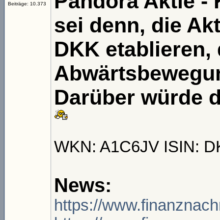
Pandora Aktie - K
Beiträge: 10.373
sei denn, die Ak
DKK etablieren, 
Abwärtsbewegung
Darüber würde d
WKN: A1C6JV ISIN: D
News:
https://www.finanznach