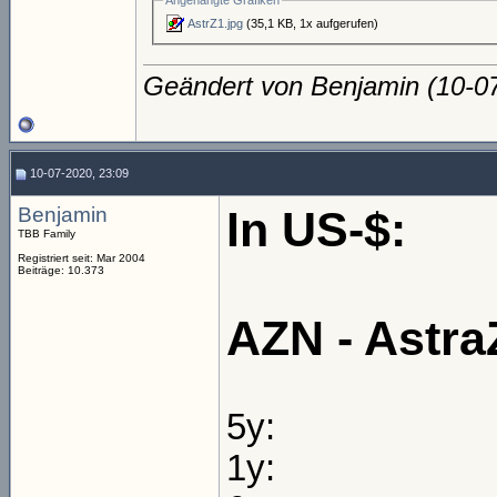
Angehängte Grafiken
AstrZ1.jpg
(35,1 KB, 1x aufgerufen)
Geändert von Benjamin (10-
10-07-2020, 23:09
Benjamin
In US-$:
TBB Family
Registriert seit: Mar 2004
Beiträge: 10.373
AZN - Astr
5y:
1y: