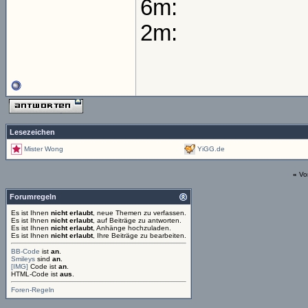
6m:
2m:
Lesezeichen
Mister Wong
YiGG.de
«
Vo
Forumregeln
Es ist Ihnen
nicht erlaubt
, neue Themen zu verfassen.
Es ist Ihnen
nicht erlaubt
, auf Beiträge zu antworten.
Es ist Ihnen
nicht erlaubt
, Anhänge hochzuladen.
Es ist Ihnen
nicht erlaubt
, Ihre Beiträge zu bearbeiten.
BB-Code
ist
an
.
Smileys
sind
an
.
[IMG]
Code ist
an
.
HTML-Code ist
aus
.
Foren-Regeln