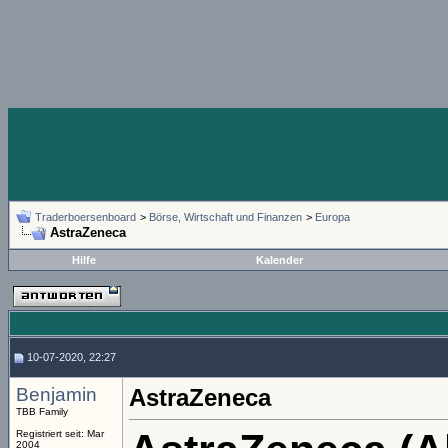
Traderboersenboard
>
Börse, Wirtschaft und Finanzen
>
Europa
AstraZeneca
Hilfe
Kalender
10-07-2020, 22:27
Benjamin
AstraZeneca
TBB Family
Registriert seit: Mar
2004