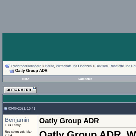
Traderboersenboard
>
Börse, Wirtschaft und Finanzen
>
Devisen, Rohstoffe und Re
Oatly Group ADR
Hilfe
Kalender
03-06-2021, 15:41
Benjamin
Oatly Group ADR
TBB Family
Oatly Group ADR, 
Registriert seit: Mar
2004