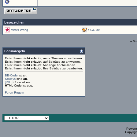
Lesezeichen
Mister Wong
YiGG.de
«
Vo
Forumregeln
Es ist Ihnen
nicht erlaubt
, neue Themen zu verfassen.
Es ist Ihnen
nicht erlaubt
, auf Beiträge zu antworten.
Es ist Ihnen
nicht erlaubt
, Anhänge hochzuladen.
Es ist Ihnen
nicht erlaubt
, Ihre Beiträge zu bearbeiten.
BB-Code
ist
an
.
Smileys
sind
an
.
[IMG]
Code ist
an
.
HTML-Code ist
aus
.
Foren-Regeln
Powered
Copyrigh