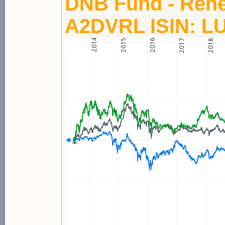
DNB Fund - Ren
A2DVRL ISIN: L