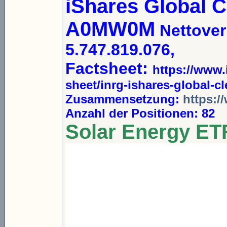
iShares Global 
A0MW0M
Nettove
5.747.819.076,
Factsheet:
https://www.i
sheet/inrg-ishares-global-cl
Zusammensetzung:
https:/
Anzahl der Positionen: 82
Solar Energy E