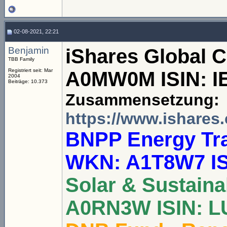
02-08-2021, 22:21
Benjamin
iShares Global 
TBB Family
Registriert seit: Mar
A0MW0M ISIN: 
2004
Beiträge: 10.373
Zusammensetzung:
https://www.ishares.c
BNPP Energy Tran
WKN: A1T8W7 IS
Solar & Sustain
A0RN3W ISIN: L