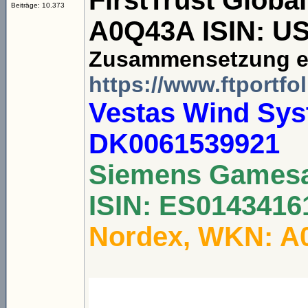
FirstTrust Glob
Beiträge: 10.373
A0Q43A ISIN: U
Zusammensetzung et
https://www.ftportfo
Vestas Wind Sy
DK0061539921
Siemens Gamesa
ISIN: ES0143416
Nordex, WKN: A