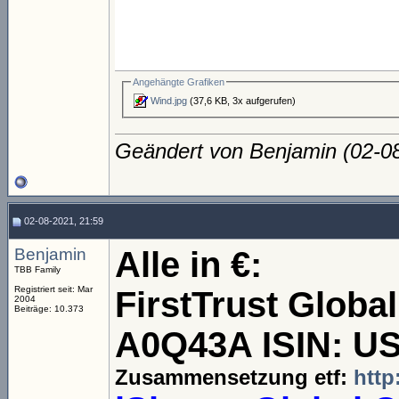
Angehängte Grafiken
Wind.jpg
(37,6 KB, 3x aufgerufen)
Geändert von Benjamin (02-
02-08-2021, 21:59
Benjamin
Alle in €:
TBB Family
Registriert seit: Mar
FirstTrust Glob
2004
Beiträge: 10.373
A0Q43A ISIN: U
Zusammensetzung etf:
http