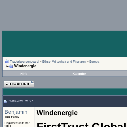
Traderboersenboard
>
Börse, Wirtschaft und Finanzen
>
Europa
Windenergie
Hilfe
Kalender
02-08-2021, 21:27
Benjamin
Windenergie
TBB Family
Registriert seit: Mar
2004