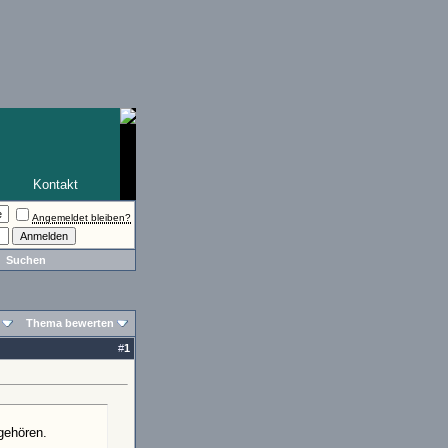
Kontakt
Angemeldet bleiben?
Suchen
Thema bewerten
#
1
gehören.