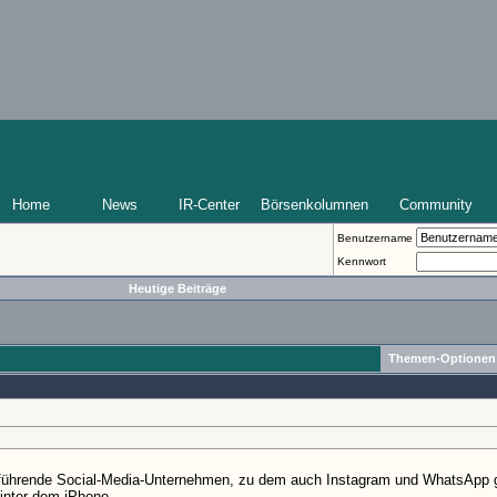
Home
News
IR-Center
Börsenkolumnen
Community
Benutzername
Kennwort
Heutige Beiträge
Themen-Optionen
 führende Social-Media-Unternehmen, zu dem auch Instagram und WhatsApp 
nter dem iPhone.