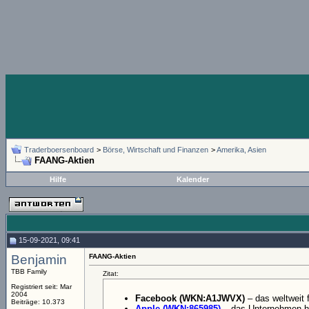
Traderboersenboard
>
Börse, Wirtschaft und Finanzen
>
Amerika, Asien
FAANG-Aktien
Hilfe
Kalender
15-09-2021, 09:41
Benjamin
FAANG-Aktien
TBB Family
Zitat:
Registriert seit: Mar
2004
Facebook (WKN:A1JWVX)
– das weltweit
Beiträge: 10.373
Apple (WKN:865985)
– das Unternehmen hi