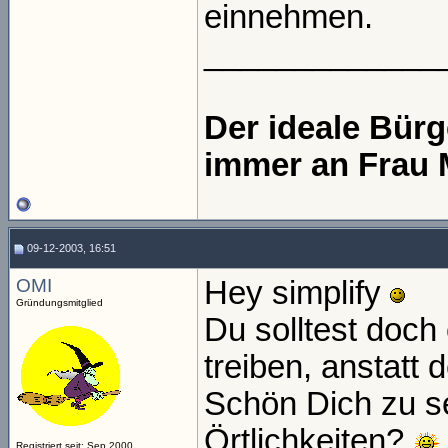
einnehmen.
_____________
Der ideale Bür
immer an Frau 
09-12-2003, 16:51
OMI
Hey simplify
Gründungsmitglied
Du solltest doch
treiben, anstatt
Schön Dich zu s
Örtlichkeiten?
Registriert seit: Sep 2000