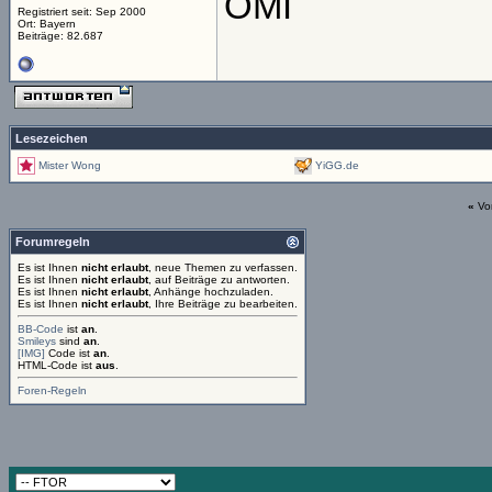
OMI
Registriert seit: Sep 2000
Ort: Bayern
Beiträge: 82.687
Lesezeichen
Mister Wong
YiGG.de
«
Vo
Forumregeln
Es ist Ihnen
nicht erlaubt
, neue Themen zu verfassen.
Es ist Ihnen
nicht erlaubt
, auf Beiträge zu antworten.
Es ist Ihnen
nicht erlaubt
, Anhänge hochzuladen.
Es ist Ihnen
nicht erlaubt
, Ihre Beiträge zu bearbeiten.
BB-Code
ist
an
.
Smileys
sind
an
.
[IMG]
Code ist
an
.
HTML-Code ist
aus
.
Foren-Regeln