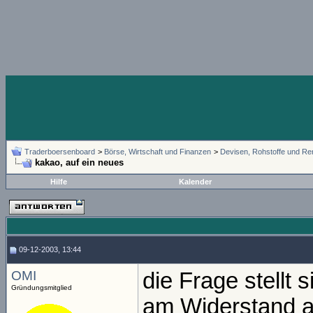
Traderboersenboard
>
Börse, Wirtschaft und Finanzen
>
Devisen, Rohstoffe und Re
kakao, auf ein neues
Hilfe
Kalender
09-12-2003, 13:44
OMI
die Frage stellt 
Gründungsmitglied
am Widerstand a