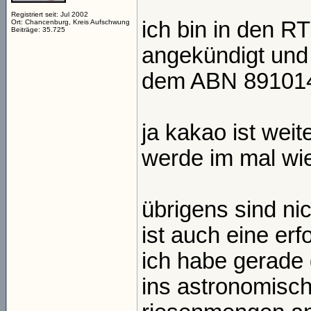
Registriert seit: Jul 2002
ich bin in den 
Ort: Chancenburg, Kreis Aufschwung
Beiträge: 35.725
angekündigt und 
dem ABN 89101
ja kakao ist wei
werde im mal wie
übrigens sind nic
ist auch eine erf
ich habe gerade g
ins astronomisch