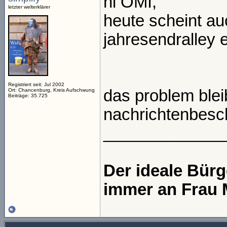
hi OMI,
letzter welterklärer
heute scheint a
jahresendralley 
Registriert seit: Jul 2002
das problem bleib
Ort: Chancenburg, Kreis Aufschwung
Beiträge: 35.725
nachrichtenbesc
_____________
Der ideale Bür
immer an Frau 