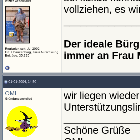
letzter welterklärer
vollziehen, es w
_____________
Der ideale Bür
Registriert seit: Jul 2002
immer an Frau 
Ort: Chancenburg, Kreis Aufschwung
Beiträge: 35.725
01-01-2004, 14:50
OMI
wir liegen wiede
Gründungsmitglied
Unterstützungslin
_____________
Schöne Grüße