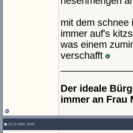
riesenmengen an
mit dem schnee i
immer auf's kitzs
was einem zumin
verschafft
_____________
Der ideale Bür
immer an Frau 
10-12-2003, 10:59