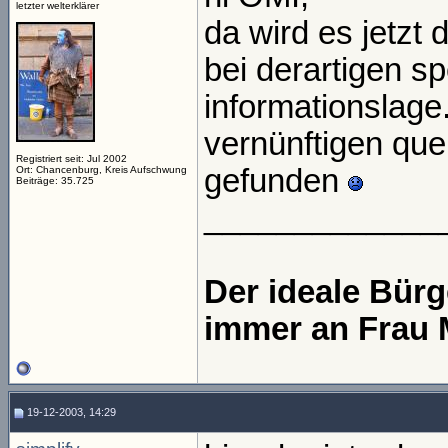
letzter welterklärer
da wird es jetzt
bei derartigen sp
informationslage
vernünftigen quel
Registriert seit: Jul 2002
gefunden
Ort: Chancenburg, Kreis Aufschwung
Beiträge: 35.725
_____________
Der ideale Bür
immer an Frau 
19-12-2003, 14:29