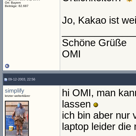
Ort: Bayern
Beiträge: 82.687
Jo, Kakao ist we
_____________
Schöne Grüße
OMI
09-12-2003, 22:56
simplify
hi OMI, man kan
letzter welterklärer
lassen
ich bin aber nur
laptop leider die