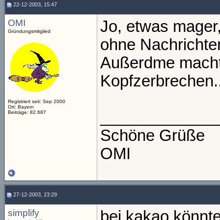
22-12-2003, 15:47
OMI
Jo, etwas mager
Gründungsmitglied
ohne Nachrichte
Außerdme macht 
Kopfzerbrechen..
Registriert seit: Sep 2000
Ort: Bayern
_____________
Beiträge: 82.687
Schöne Grüße
OMI
27-12-2003, 23:29
simplify
bei kakao könnte