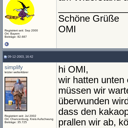
_____________
Schöne Grüße
OMI
Registriert seit: Sep 2000
Ort: Bayern
Beiträge: 82.687
09-12-2003, 16:42
simplify
hi OMI,
letzter welterklärer
wir hatten unten 
müssen wir wart
überwunden wird,
dass den kakaopr
Registriert seit: Jul 2002
prallen wir ab, k
Ort: Chancenburg, Kreis Aufschwung
Beiträge: 35.725