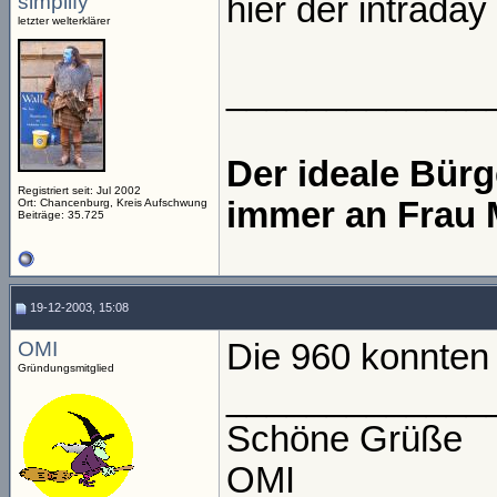
simplify
hier der intraday
letzter welterklärer
_____________
Der ideale Bür
Registriert seit: Jul 2002
immer an Frau 
Ort: Chancenburg, Kreis Aufschwung
Beiträge: 35.725
19-12-2003, 15:08
OMI
Die 960 konnten 
Gründungsmitglied
_____________
Schöne Grüße
OMI