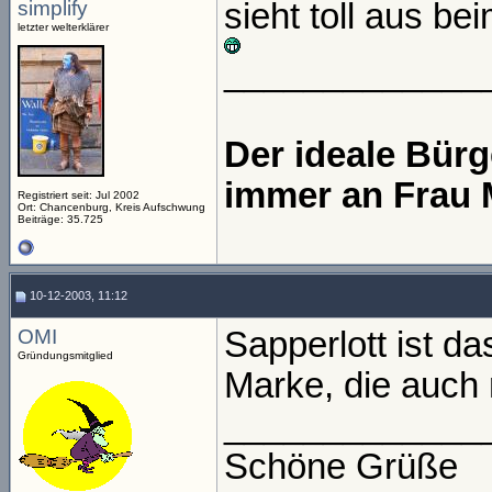
simplify
sieht toll aus b
letzter welterklärer
_____________
Der ideale Bür
immer an Frau 
Registriert seit: Jul 2002
Ort: Chancenburg, Kreis Aufschwung
Beiträge: 35.725
10-12-2003, 11:12
OMI
Sapperlott ist da
Gründungsmitglied
Marke, die auch 
_____________
Schöne Grüße