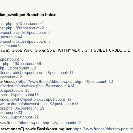
en jeweiligen Branchen-Index:
post.php...51&postcount=1
post.php...88&postcount=2
showpost.php...20&postcount=3
2&postcount=4
showpost.php...22&postcount=5
postcount=6
Lithium), Global Wind, Global Solar, WTI NYMEX LIGHT SWEET CRUDE OIL
7
45&postcount=8
st.php...19&postcount=9
.php...1&postcount=10
.ftor.de/tbb/showpost.php...2&postcount=11
&postcount=12
er Goods)
https://www.ftor.de/tbb/showpost.php...4&postcount=13
.ftor.de/tbb/showpost.php...5&postcount=14
...6&postcount=15
t.php...7&postcount=16
tor.de/tbb/showpost.php...8&postcount=17
ww.ftor.de/tbb/showpost.php...9&postcount=18
post.php...0&postcount=19
&postcount=20
t.php...3&postcount=21
/www.ftor.de/tbb/showpost.php...4&postcount=22
scretionary") sowie Basiskonsumgüter
https://www.ftor.de/tbb/showpost.