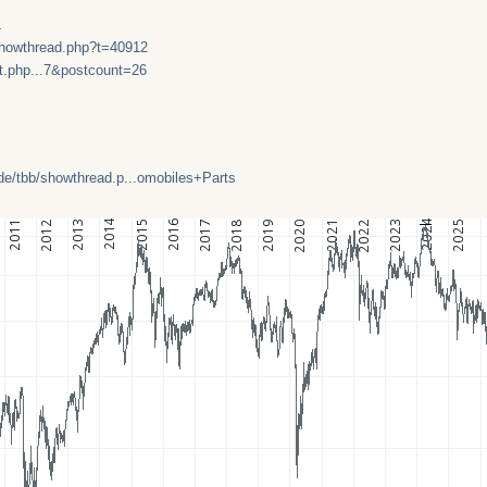
4
/showthread.php?t=40912
st.php...7&postcount=26
.de/tbb/showthread.p...omobiles+Parts