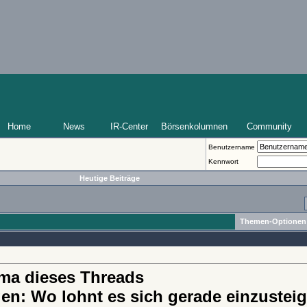
Home
News
IR-Center
Börsenkolumnen
Community
Benutzername
Kennwort
Heutige Beiträge
Themen-Optionen
ma dieses Threads
n: Wo lohnt es sich gerade einzusteig