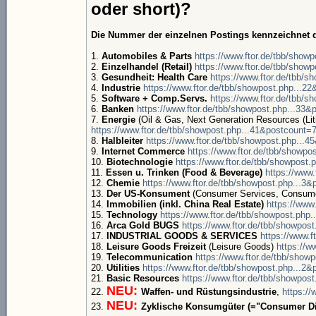
oder short)?
Die Nummer der einzelnen Postings kennzeichnet d
1.
Automobiles & Parts
https://www.ftor.de/tbb/show
2.
Einzelhandel (Retail)
https://www.ftor.de/tbb/show
3.
Gesundheit: Health Care
https://www.ftor.de/tbb/
4.
Industrie
https://www.ftor.de/tbb/showpost.php...2
5.
Software + Comp.Servs.
https://www.ftor.de/tbb/
6.
Banken
https://www.ftor.de/tbb/showpost.php...33&
7.
Energie
(Oil & Gas, Next Generation Resources (
https://www.ftor.de/tbb/showpost.php...41&postcount=
8.
Halbleiter
https://www.ftor.de/tbb/showpost.php...
9.
Internet Commerce
https://www.ftor.de/tbb/showpo
10.
Biotechnologie
https://www.ftor.de/tbb/showpost
11.
Essen u. Trinken (Food & Beverage)
https://www
12.
Chemie
https://www.ftor.de/tbb/showpost.php...3
13.
Der US-Konsument
(Consumer Services, Consum
14.
Immobilien (inkl. China Real Estate)
https://www
15.
Technology
https://www.ftor.de/tbb/showpost.php
16.
Arca Gold BUGS
https://www.ftor.de/tbb/showpos
17.
INDUSTRIAL GOODS & SERVICES
https://www.f
18.
Leisure Goods Freizeit
(Leisure Goods)
https://w
19.
Telecommunication
https://www.ftor.de/tbb/show
20.
Utilities
https://www.ftor.de/tbb/showpost.php...2
21.
Basic Resources
https://www.ftor.de/tbb/showpos
NEU:
22.
Waffen- und Rüstungsindustrie
,
https:/
NEU:
23.
Zyklische Konsumgüter (="Consumer Di