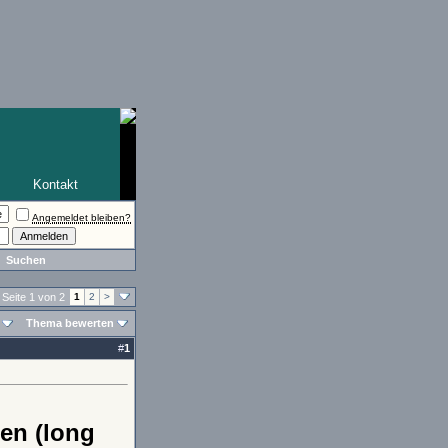
Kontakt
Angemeldet bleiben?
Suchen
Seite 1 von 2
1
2
>
Thema bewerten
#
1
en (long