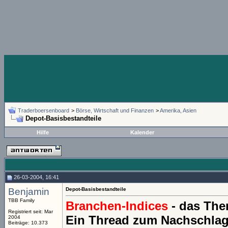
Traderboersenboard
>
Börse, Wirtschaft und Finanzen
>
Amerika, Asien
Depot-Basisbestandteile
Hilfe
Kalender
26-03-2004, 16:41
Benjamin
Depot-Basisbestandteile
TBB Family
Branchen-Indices
- das The
Registriert seit: Mar
Ein Thread zum Nachschlage
2004
Beiträge: 10.373