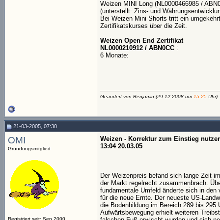
Weizen MINI Long (NL0000466985 / ABN0PJ
(unterstellt: Zins- und Währungsentwicklung
Bei Weizen Mini Shorts tritt ein umgekehr
Zertifikatskurses über die Zeit.
Weizen Open End Zertifikat
NL0000210912 / ABN0CC
:
6 Monate:
Geändert von Benjamin (29-12-2008 um
15:25
Uhr)
21-03-2005, 07:30
OMI
Weizen - Korrektur zum Einstieg nutze
13:04 20.03.05
Gründungsmitglied
Der Weizenpreis befand sich lange Zeit i
der Markt regelrecht zusammenbrach. Übe
fundamentale Umfeld änderte sich in den
für die neue Ernte. Der neueste US-Landw
die Bodenbildung im Bereich 289 bis 295 U
Aufwärtsbewegung erhielt weiteren Treibs
Registriert seit: Sep 2000
falschen Fuß erwischt wurden und sich ne