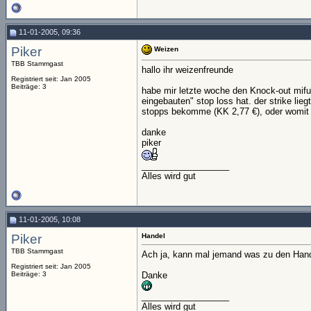
11-01-2005, 09:36
Piker
Weizen
TBB Stammgast
hallo ihr weizenfreunde
Registriert seit: Jan 2005
Beiträge: 3
habe mir letzte woche den Knock-out mifu
eingebauten" stop loss hat. der strike lie
stopps bekomme (KK 2,77 €), oder womit
danke
piker
__________________
Alles wird gut
11-01-2005, 10:08
Piker
Handel
TBB Stammgast
Ach ja, kann mal jemand was zu den Hand
Registriert seit: Jan 2005
Beiträge: 3
Danke
__________________
Alles wird gut