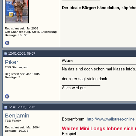
Der ideale Bürger: händefalten, köpfc
Registriert seit: Jul 2002
Ort: Chancenburg, Kreis Aufschwung
Beiträge: 35.725
12-01-2005, 09:07
Piker
Weizen
TBB Stammgast
Na das sind doch schon mal klasse info's
Registriert seit: Jan 2005
Beiträge: 3
der piker sagt vielen dank
__________________
Alles wird gut
12-01-2005, 12:46
Benjamin
Börsenforum:
http://www.wallstreet-onlin
TBB Family
Registriert seit: Mar 2004
Weizen Mini Longs lohnen sich 
Beiträge: 10.373
Beispiel: