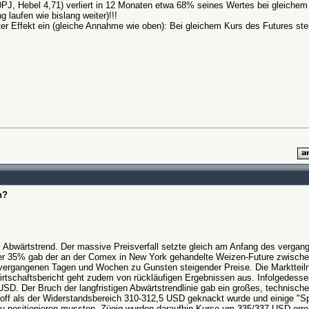
, Hebel 4,71) verliert in 12 Monaten etwa 68% seines Wertes bei gleichem
 laufen wie bislang weiter)!!!
ter Effekt ein (gleiche Annahme wie oben): Bei gleichem Kurs des Futures stei
n?
m Abwärtstrend. Der massive Preisverfall setzte gleich am Anfang des vergang
r 35% gab der an der Comex in New York gehandelte Weizen-Future zwischen
 vergangenen Tagen und Wochen zu Gunsten steigender Preise. Die Marktteiln
irtschaftsbericht geht zudem von rückläufigen Ergebnissen aus. Infolgedessen
SD. Der Bruch der langfristigen Abwärtstrendlinie gab ein großes, technische
toff als der Widerstandsbereich 310-312,5 USD geknackt wurde und einige "S
u positionieren mussten. Zügig wurden daraufhin Kurse um 335/337 USD errei