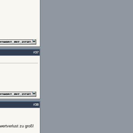
#
37
#
38
twertverlust zu groß!