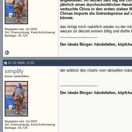
angewiesen. Im letzten Jahr lag die ch
jährlich einen durchschnittlichen Hand
verbuchte China in den ersten sieben Mo
Chinas Importe die Getreidepreise auf 
könnte.
das bringt mich natürlich wieder zu der mö
Registriert seit: Jul 2002
weizen ist derzeit extrem billig und dürft
Ort: Chancenburg, Kreis Aufschwung
__________________
Beiträge: 35.725
Der ideale Bürger: händefalten, köpfc
22-12-2004, 11:52
simplify
der anblick des charts vom aktuellen mär
letzter welterklärer
__________________
Der ideale Bürger: händefalten, köpfc
Registriert seit: Jul 2002
Ort: Chancenburg, Kreis Aufschwung
Beiträge: 35.725