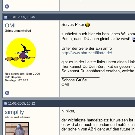
11-01-2005, 10:45
OMI
Servus Piker
Gründungsmitglied
zunächst auch hier ein herzliches Willko
Prima, dass DU auch gleich aktiv wirst!
Unter der Seite der abn amro
http://www.abn-zertifikate.de/
gibt es in der Leiste links unten einen Li
Hier kannst Du Dein Zertifikat eingeben -
So kannst Du annähernd ersehen, welche 
Registriert seit: Sep 2000
__________________
Ort: Bayern
Schöne Grüße
Beiträge: 82.687
OMI
11-01-2005, 16:12
simplify
hi piker,
letzter welterklärer
der wichtigste handelsplatz für weizen ist 
es wird aber auch in london und natürlich 
der schein von ABN geht auf den future in
__________________