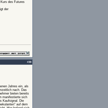
 Kurs des Futures
gt der
#
39
enen Jahres ein, als
zeitlich nach. Das
ehmer bieten bereits
 manifestierte sich
s Kaufsignal. Die
pekulanten" auf dem
cht. Hier befand sich