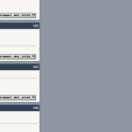
#
42
#
43
#
44