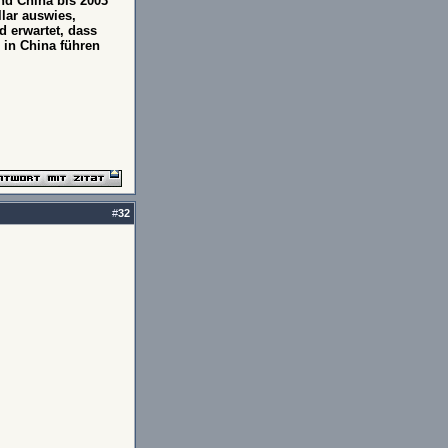
end China bis 2003
llar auswies,
d erwartet, dass
 in China führen
.
#
32