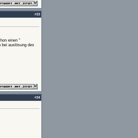
#
33
chon einen "
ch bei auslösung des
#
34