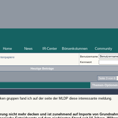
Home
News
IR-Center
Börsenkolumnen
Community
Benutzername
ntenpapiere
Kennwort
Heutige Beiträge
Seite 3 von 6
Themen-Optionen
en gruppen fand ich auf der seite der MLDP diese interessante meldung.
erung nicht mehr decken und ist zunehmend auf Importe von Grundnahr