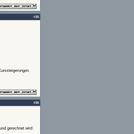
#
35
Kurssteigerungen.
#
36
fund gerechnet wird.