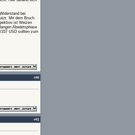
 Widerstand bei
utzt. Mit dem Bruch
pektive ist Weizen
r langen Abwärtsphase
5/337 USD sollten zum
#
40
#
41