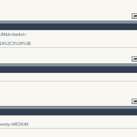
DIUM&b=bar&st=
..2814%2C3%29%3B
.density=MEDIUM