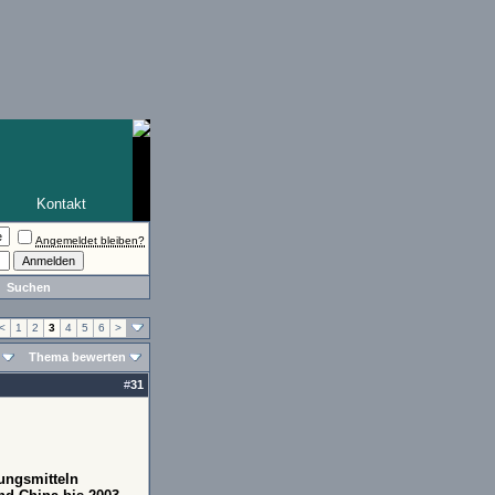
Kontakt
Angemeldet bleiben?
Suchen
<
1
2
3
4
5
6
>
Thema bewerten
#
31
ungsmitteln