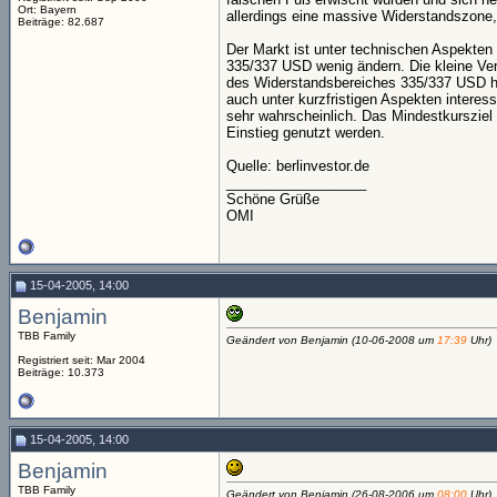
Ort: Bayern
allerdings eine massive Widerstandszone,
Beiträge: 82.687
Der Markt ist unter technischen Aspekten
335/337 USD wenig ändern. Die kleine Ve
des Widerstandsbereiches 335/337 USD hat
auch unter kurzfristigen Aspekten intere
sehr wahrscheinlich. Das Mindestkurszie
Einstieg genutzt werden.
Quelle: berlinvestor.de
__________________
Schöne Grüße
OMI
15-04-2005, 14:00
Benjamin
TBB Family
Geändert von Benjamin (10-06-2008 um
17:39
Uhr)
Registriert seit: Mar 2004
Beiträge: 10.373
15-04-2005, 14:00
Benjamin
TBB Family
Geändert von Benjamin (26-08-2006 um
08:00
Uhr)