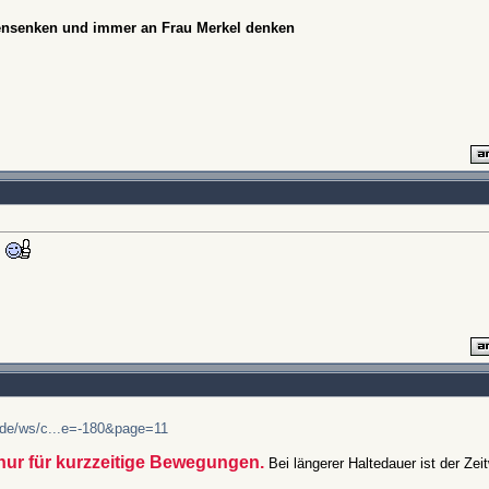
hensenken und immer an Frau Merkel denken
.
e.de/ws/c...e=-180&page=11
nur für kurzzeitige Bewegungen.
Bei längerer Haltedauer ist der Zei