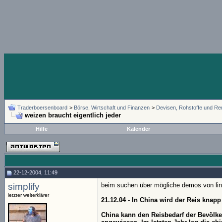
Traderboersenboard
>
Börse, Wirtschaft und Finanzen
>
Devisen, Rohstoffe und Re
weizen braucht eigentlich jeder
Hilfe
Kalender
22-12-2004, 11:49
simplify
beim suchen über mögliche demos von link
letzter welterklärer
21.12.04 - In China wird der Reis knapp
China kann den Reisbedarf der Bevölk