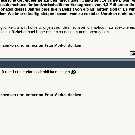
inesische Getreideernte auf dem niedrigsten Stand seit 14 Jahren. Währ
elsüberschuss für landwirtschaftliche Erzeugnisse von 4,3 Milliarden Do
naten dieses Jahres bereits ein Defizit von 4,5 Milliarden Dollar. Es wir
dem Weltmarkt kräftig steigen lassen, was zu sozialen Unruhen nicht nur
glichkeit, stahl, kohle u. öl jetzt auf den nächsten china-boom zu spekulieren
e bei zusätzlicher nachfrage aus china deutlich nach oben gehen.
hensenken und immer an Frau Merkel denken
z future könnte eine bodenbildung zeigen
hensenken und immer an Frau Merkel denken