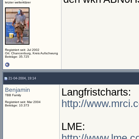
letzter welterklärer
Registriert seit: Jul 2002
Ort: Chancenburg, Kreis Aufschwung
Beiträge: 35.725
21-04-2004, 19:14
Benjamin
Langfristcharts:
TBB Family
http://www.mrci.
Registriert seit: Mar 2004
Beiträge: 10.373
LME:
http://www.lme.c