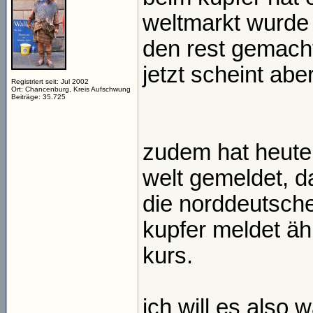
weltmarkt wurde
den rest gemach
jetzt scheint abe
Registriert seit: Jul 2002
Ort: Chancenburg, Kreis Aufschwung
Beiträge: 35.725
zudem hat heute 
welt gemeldet, d
die norddeutsche
kupfer meldet ähn
kurs.
ich will es also 