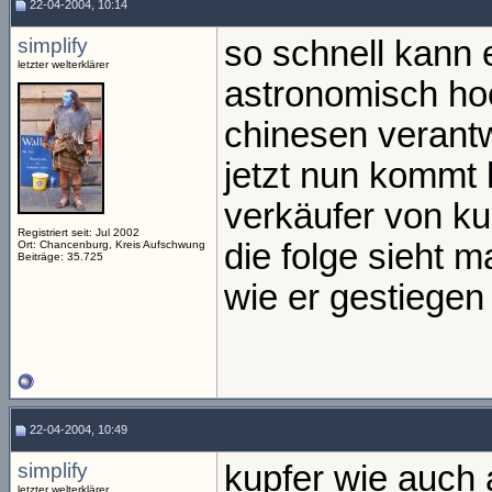
22-04-2004, 10:14
simplify
so schnell kann 
letzter welterklärer
astronomisch ho
chinesen verantw
jetzt nun kommt 
verkäufer von ku
Registriert seit: Jul 2002
die folge sieht m
Ort: Chancenburg, Kreis Aufschwung
Beiträge: 35.725
wie er gestiegen 
22-04-2004, 10:49
simplify
kupfer wie auch 
letzter welterklärer