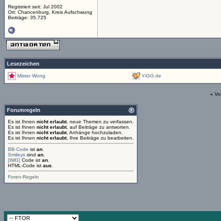
Registriert seit: Jul 2002
Ort: Chancenburg, Kreis Aufschwung
Beiträge: 35.725
Lesezeichen
Mister Wong
YiGG.de
«
Vo
Forumregeln
Es ist Ihnen
nicht erlaubt
, neue Themen zu verfassen.
Es ist Ihnen
nicht erlaubt
, auf Beiträge zu antworten.
Es ist Ihnen
nicht erlaubt
, Anhänge hochzuladen.
Es ist Ihnen
nicht erlaubt
, Ihre Beiträge zu bearbeiten.
BB-Code
ist
an
.
Smileys
sind
an
.
[IMG]
Code ist
an
.
HTML-Code ist
aus
.
Foren-Regeln