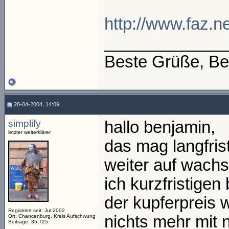
http://www.faz.ne
_____________
Beste Grüße, Be
28-04-2004, 14:09
simplify
hallo benjamin,
letzter welterklärer
das mag langfris
weiter auf wachs
ich kurzfristigen
der kupferpreis 
Registriert seit: Jul 2002
nichts mehr mit 
Ort: Chancenburg, Kreis Aufschwung
Beiträge: 35.725