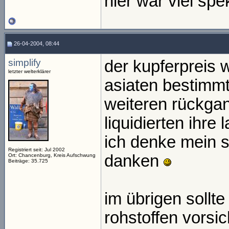
hier war viel spe
26-04-2004, 08:44
simplify
der kupferpreis 
letzter welterklärer
asiaten bestimmt
weiteren rückgan
liquidierten ihre 
ich denke mein s
Registriert seit: Jul 2002
danken
Ort: Chancenburg, Kreis Aufschwung
Beiträge: 35.725
im übrigen sollt
rohstoffen vorsic