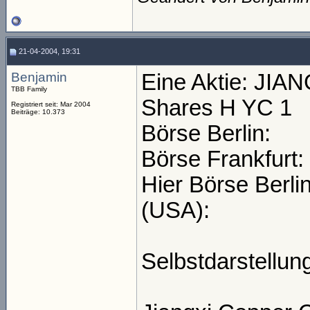
21-04-2004, 19:31
Benjamin
Eine Aktie: JI
TBB Family
Shares H YC 1
Registriert seit: Mar 2004
Beiträge: 10.373
Börse Berlin:
Börse Frankfurt:
Hier Börse Berli
(USA):
Selbstdarstellun