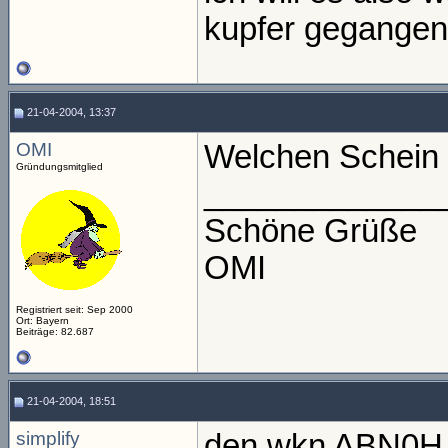
kupfer gegangen
21-04-2004, 13:37
OMI
Welchen Schein 
Gründungsmitglied
_____________
Schöne Grüße
OMI
Registriert seit: Sep 2000
Ort: Bayern
Beiträge: 82.687
21-04-2004, 18:51
simplify
den wkn ABN0H