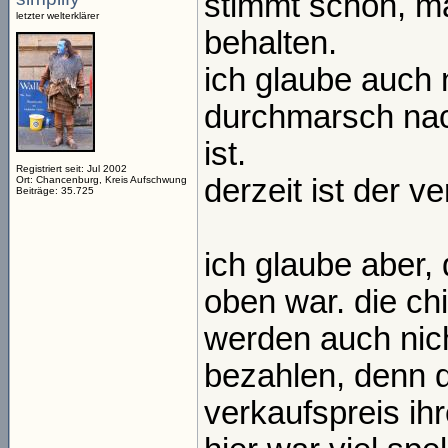
stimmt schon, m
letzter welterklärer
behalten.
ich glaube auch 
durchmarsch nac
ist.
Registriert seit: Jul 2002
derzeit ist der 
Ort: Chancenburg, Kreis Aufschwung
Beiträge: 35.725
ich glaube aber,
oben war. die ch
werden auch nich
bezahlen, denn d
verkaufspreis ih