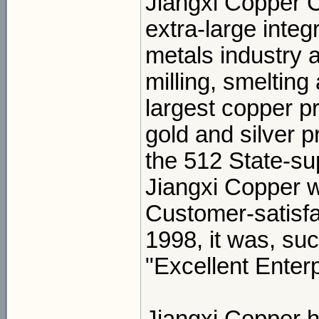
Jiangxi Copper C
extra-large integ
metals industry
milling, smelting
largest copper p
gold and silver p
the 512 State-su
Jiangxi Copper wa
Customer-satisfa
1998, it was, suc
"Excellent Enterp