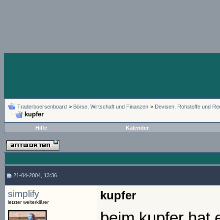
Traderboersenboard
>
Börse, Wirtschaft und Finanzen
>
Devisen, Rohstoffe und Re
kupfer
Hilfe
Kalender
21-04-2004, 13:36
simplify
kupfer
letzter welterklärer
beim kupfer hat 