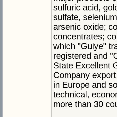
sulfuric acid, gol
sulfate, seleniu
arsenic oxide; co
concentrates; cop
which "Guiye" t
registered and "G
State Excellent 
Company export 
in Europe and s
technical, econo
more than 30 cou