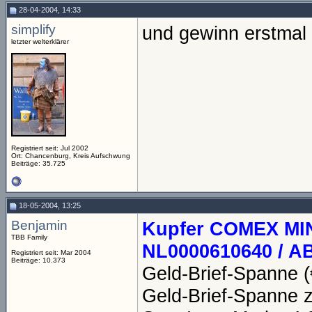
28-04-2004, 14:33
simplify
und gewinn erstma
letzter welterklärer
Registriert seit: Jul 2002
Ort: Chancenburg, Kreis Aufschwung
Beiträge: 35.725
18-05-2004, 13:25
Benjamin
Kupfer COMEX MIN
TBB Family
NL0000610640 / A
Registriert seit: Mar 2004
Beiträge: 10.373
Geld-Brief-Spanne (
Geld-Brief-Spanne z