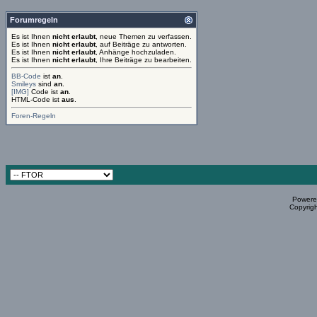
Forumregeln
Es ist Ihnen
nicht erlaubt
, neue Themen zu verfassen.
Es ist Ihnen
nicht erlaubt
, auf Beiträge zu antworten.
Es ist Ihnen
nicht erlaubt
, Anhänge hochzuladen.
Es ist Ihnen
nicht erlaubt
, Ihre Beiträge zu bearbeiten.
BB-Code
ist
an
.
Smileys
sind
an
.
[IMG]
Code ist
an
.
HTML-Code ist
aus
.
Foren-Regeln
Powered
Copyrigh