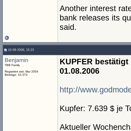
Another interest rate
bank releases its qu
said.
10-08-2006, 15:23
Benjamin
KUPFER bestätigt 
TBB Family
01.08.2006
Registriert seit: Mar 2004
Beiträge: 10.373
http://www.godmode-
Kupfer: 7.639 $ je 
Aktueller Wochencha