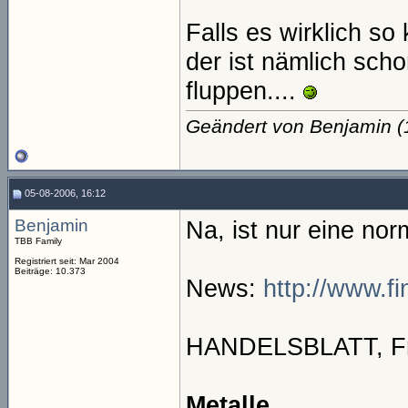
Falls es wirklich s
der ist nämlich scho
fluppen....
Geändert von Benjamin 
05-08-2006, 16:12
Benjamin
Na, ist nur eine nor
TBB Family
Registriert seit: Mar 2004
Beiträge: 10.373
News:
http://www.f
HANDELSBLATT, Fr
Metalle