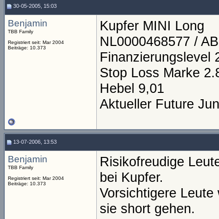
30-05-2005, 15:03
Benjamin
Kupfer MINI Long
TBB Family
NL0000468577 / A
Registriert seit: Mar 2004
Beiträge: 10.373
Finanzierungslevel 
Stop Loss Marke 2.
Hebel 9,01
Aktueller Future Jun
13-07-2006, 13:53
Benjamin
Risikofreudige Leute
TBB Family
bei Kupfer.
Registriert seit: Mar 2004
Beiträge: 10.373
Vorsichtigere Leute
sie short gehen.