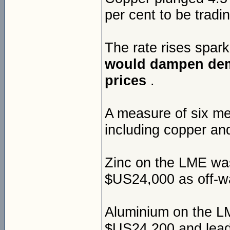
per cent to be trad
The rate rises spar
would dampen dema
prices
.
A measure of six me
including copper and
Zinc on the LME was
$US24,000 as off-war
Aluminium on the LME
$US24,200 and lead