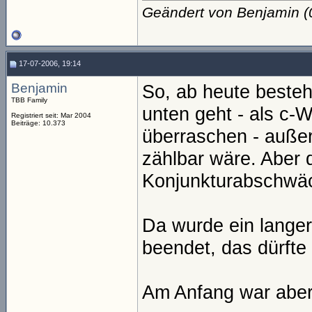
Geändert von Benjamin 
17-07-2006, 19:14
Benjamin
So, ab heute beste
TBB Family
unten geht - als c-W
Registriert seit: Mar 2004
Beiträge: 10.373
überraschen - außer
zählbar wäre. Aber 
Konjunkturabschwä
Da wurde ein langer
beendet, das dürfte 
Am Anfang war aber