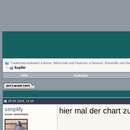
Traderboersenboard
>
Börse, Wirtschaft und Finanzen
>
Devisen, Rohstoffe und Re
kupfer
Hilfe
Kalender
28-04-2004, 14:18
simplify
hier mal der chart z
letzter welterklärer