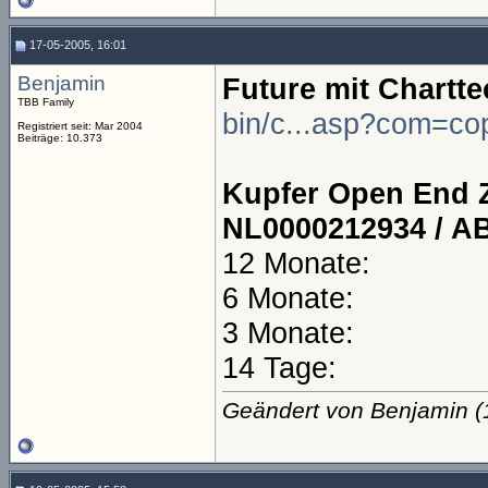
17-05-2005, 16:01
Benjamin
Future mit Chartte
TBB Family
bin/c...asp?com=co
Registriert seit: Mar 2004
Beiträge: 10.373
Kupfer Open End Ze
NL0000212934 / 
12 Monate:
6 Monate:
3 Monate:
14 Tage:
Geändert von Benjamin 