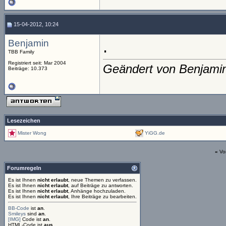
15-04-2012, 10:24
Benjamin
.
TBB Family
Registriert seit: Mar 2004
Geändert von Benjami
Beiträge: 10.373
Lesezeichen
Mister Wong
YiGG.de
«
Vo
Forumregeln
Es ist Ihnen
nicht erlaubt
, neue Themen zu verfassen.
Es ist Ihnen
nicht erlaubt
, auf Beiträge zu antworten.
Es ist Ihnen
nicht erlaubt
, Anhänge hochzuladen.
Es ist Ihnen
nicht erlaubt
, Ihre Beiträge zu bearbeiten.
BB-Code
ist
an
.
Smileys
sind
an
.
[IMG]
Code ist
an
.
HTML-Code ist
aus
.