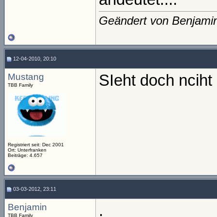
Geändert von Benjami
12-04-2010, 20:10
Mustang
SIeht doch nciht
TBB Family
Registriert seit: Dec 2001
Ort: Unterfranken
Beiträge: 4.657
03-03-2012, 23:11
Benjamin
.
TBB Family