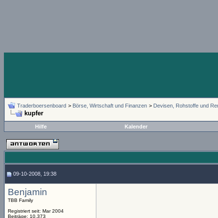
Traderboersenboard
>
Börse, Wirtschaft und Finanzen
>
Devisen, Rohstoffe und Re
kupfer
Hilfe
Kalender
09-10-2008, 19:38
Benjamin
TBB Family
Registriert seit: Mar 2004
Beiträge: 10.373