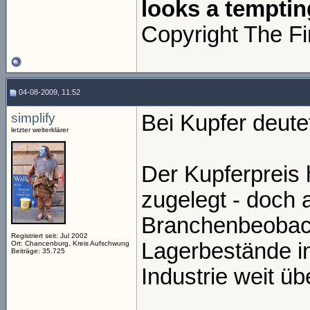
looks a temptin
Copyright The Fi
04-08-2009, 11:52
simplify
Bei Kupfer deute
letzter welterklärer
Der Kupferpreis 
zugelegt - doch a
Branchenbeobach
Registriert seit: Jul 2002
Lagerbestände in
Ort: Chancenburg, Kreis Aufschwung
Beiträge: 35.725
Industrie weit üb