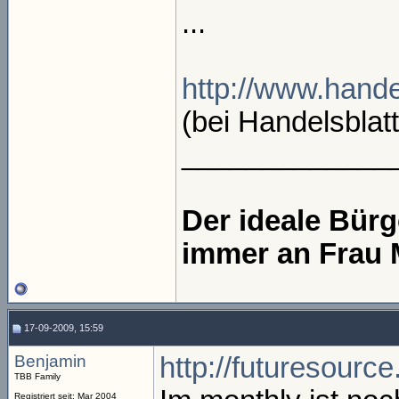
...
http://www.hande
(bei Handelsblat
_____________
Der ideale Bür
immer an Frau 
17-09-2009, 15:59
Benjamin
http://futuresou
TBB Family
Registriert seit: Mar 2004