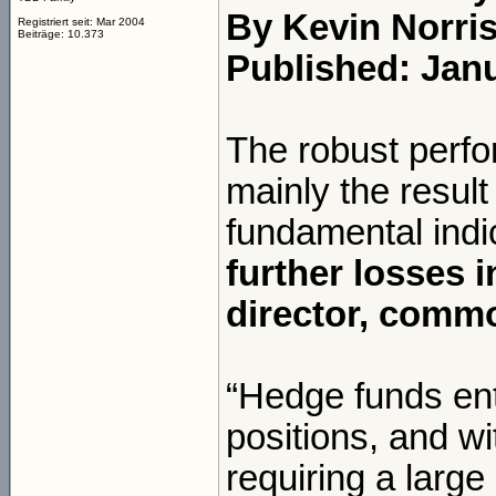
By Kevin Norri
Registriert seit: Mar 2004
Beiträge: 10.373
Published: Jan
The robust perfo
mainly the result
fundamental indic
further losses i
director, commo
“Hedge funds ent
positions, and w
requiring a larg