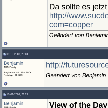
Da sollte es jet
http://www.sucde
com=copper
Geändert von Benjami
09-10-2008, 20:04
Benjamin
http://futuresou
TBB Family
Registriert seit: Mar 2004
Geändert von Benjamin
Beiträge: 10.373
16-01-2009, 21:29
Benjamin
View of the Day:
TBB Family