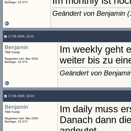
Im monthly ist noc
Beiträge: 10.373
Geändert von Benjamin 
17-09-2009, 16:01
Benjamin
Im weekly geht 
TBB Family
weiter bis zu eine
Registriert seit: Mar 2004
Beiträge: 10.373
Geändert von Benjami
17-09-2009, 16:03
Benjamin
Im daily muss e
TBB Family
Danach dann die 
Registriert seit: Mar 2004
Beiträge: 10.373
andeutet....