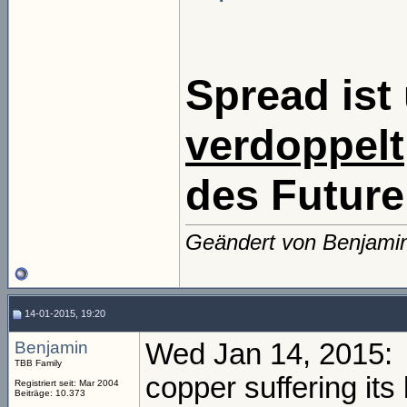
Spread ist 
verdoppelt
des Future
Geändert von Benjami
14-01-2015, 19:20
Benjamin
Wed Jan 14, 2015:
TBB Family
copper suffering its
Registriert seit: Mar 2004
Beiträge: 10.373