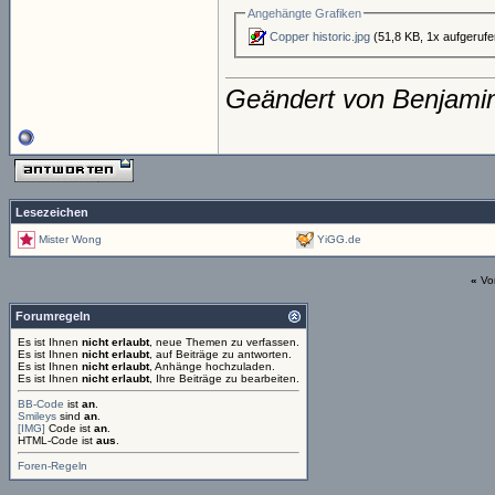
Angehängte Grafiken
Copper historic.jpg
(51,8 KB, 1x aufgerufe
Geändert von Benjami
Lesezeichen
Mister Wong
YiGG.de
«
Vo
Forumregeln
Es ist Ihnen
nicht erlaubt
, neue Themen zu verfassen.
Es ist Ihnen
nicht erlaubt
, auf Beiträge zu antworten.
Es ist Ihnen
nicht erlaubt
, Anhänge hochzuladen.
Es ist Ihnen
nicht erlaubt
, Ihre Beiträge zu bearbeiten.
BB-Code
ist
an
.
Smileys
sind
an
.
[IMG]
Code ist
an
.
HTML-Code ist
aus
.
Foren-Regeln