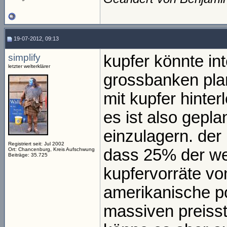
19-07-2012, 09:13
simplify
kupfer könnte in
letzter welterklärer
grossbanken pla
mit kupfer hinterl
es ist also gepla
einzulagern. der 
Registriert seit: Jul 2002
dass 25% der wel
Ort: Chancenburg, Kreis Aufschwung
Beiträge: 35.725
kupfervorräte v
amerikanische po
massiven preiss