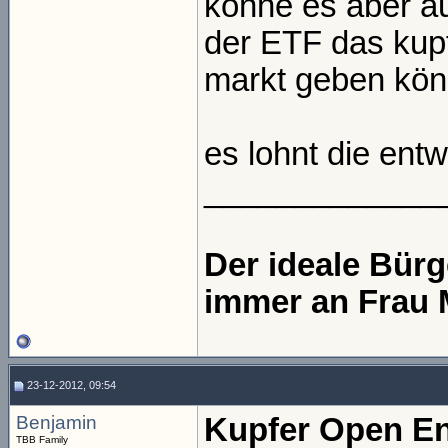
könne es aber 
der ETF das kupf
markt geben kön
es lohnt die ent
_____________
Der ideale Bür
immer an Frau 
23-12-2012, 09:54
Benjamin
Kupfer Open End
TBB Family