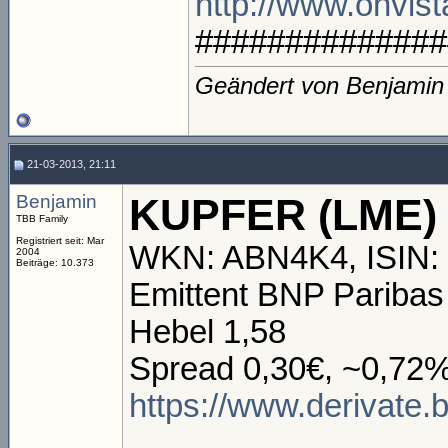
http://www.onvist
##############
Geändert von Benjamin
21-03-2013, 21:11
Benjamin
KUPFER (LME) 
TBB Family
Registriert seit: Mar
WKN: ABN4K4, ISIN:
2004
Beiträge: 10.373
Emittent BNP Paribas
Hebel 1,58
Spread 0,30€, ~0,72
https://www.derivate