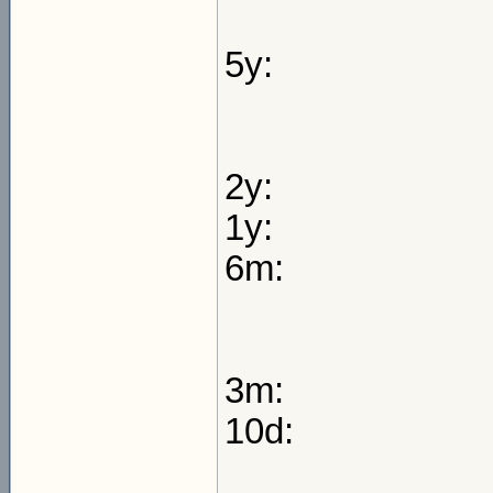
5y:
2y:
1y:
6m:
3m:
10d: