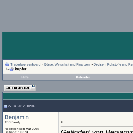
Traderboersenboard
>
Börse, Wirtschaft und Finanzen
>
Devisen, Rohstoffe und Re
kupfer
Hilfe
Kalender
27-04-2012, 10:04
Benjamin
.
TBB Family
Registriert seit: Mar 2004
Geändert von Benjami
Beiträge: 10.373