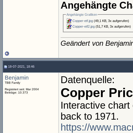
Angehängte Char
Angehängte Grafiken
Copper-etf.jpg
(49,1 KB, 3x aufgerufen)
Copper-etf2.jpg
(51,7 KB, 3x aufgerufen)
Geändert von Benjami
18-07-2021, 18:46
Benjamin
Datenquelle:
TBB Family
Copper Price
Registriert seit: Mar 2004
Beiträge: 10.373
Interactive char
back to 1971.
https://www.macr