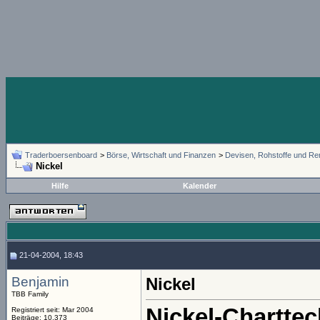
Traderboersenboard
>
Börse, Wirtschaft und Finanzen
>
Devisen, Rohstoffe und Re
Nickel
Hilfe
Kalender
21-04-2004, 18:43
Benjamin
Nickel
TBB Family
Nickel-Charttec
Registriert seit: Mar 2004
Beiträge: 10.373