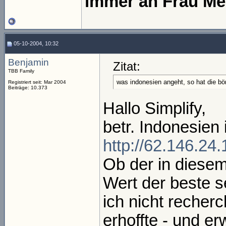
immer an Frau Me
05-10-2004, 10:32
Benjamin
Zitat:
TBB Family
was indonesien angeht, so hat die börs
Registriert seit: Mar 2004
Beiträge: 10.373
Hallo Simplify,
betr. Indonesien
http://62.146.2
Ob der in diese
Wert der beste s
ich nicht recher
erhoffte - und er