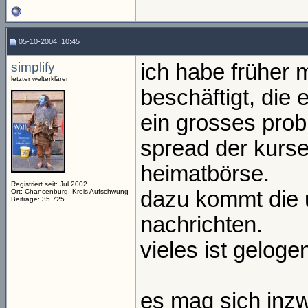
05-10-2004, 10:45
simplify
ich habe früher 
letzter welterklärer
beschäftigt, die 
ein grosses prob
spread der kurse
heimatbörse.
Registriert seit: Jul 2002
dazu kommt die u
Ort: Chancenburg, Kreis Aufschwung
Beiträge: 35.725
nachrichten.
vieles ist geloge
es mag sich inz