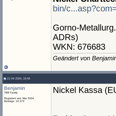
bin/c...asp?com=
Gorno-Metallurg
ADRs)
WKN: 676683
Geändert von Benjami
21-04-2004, 18:48
Benjamin
Nickel Kassa (E
TBB Family
Registriert seit: Mar 2004
Beiträge: 10.373