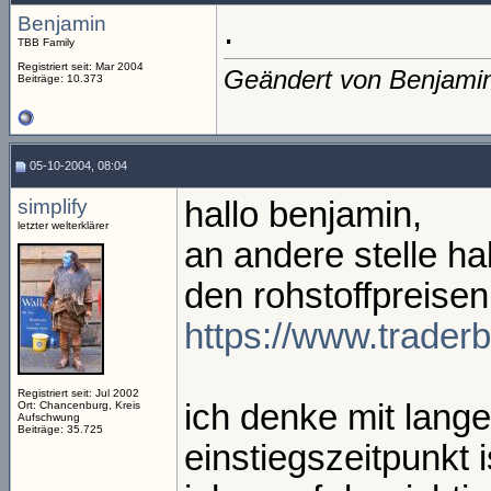
Benjamin
.
TBB Family
Registriert seit: Mar 2004
Geändert von Benjami
Beiträge: 10.373
05-10-2004, 08:04
simplify
hallo benjamin,
letzter welterklärer
an andere stelle h
den rohstoffpreisen
https://www.trade
Registriert seit: Jul 2002
ich denke mit lang
Ort: Chancenburg, Kreis
Aufschwung
Beiträge: 35.725
einstiegszeitpunkt 