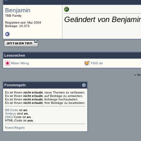
Benjamin
TBB Family
Geändert von Benjami
Registriert seit: Mar 2004
Beiträge: 10.373
Lesezeichen
Mister Wong
YiGG.de
«
Vo
Forumregeln
Es ist Ihnen
nicht erlaubt
, neue Themen zu verfassen.
Es ist Ihnen
nicht erlaubt
, auf Beiträge zu antworten.
Es ist Ihnen
nicht erlaubt
, Anhänge hochzuladen.
Es ist Ihnen
nicht erlaubt
, Ihre Beiträge zu bearbeiten.
BB-Code
ist
an
.
Smileys
sind
an
.
[IMG]
Code ist
an
.
HTML-Code ist
aus
.
Foren-Regeln