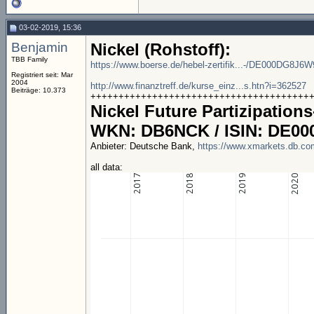
03-02-2019, 15:36
Benjamin
Nickel (Rohstoff):
TBB Family
https://www.boerse.de/hebel-zertifik...-/DE000DG8J6W
Registriert seit: Mar
2004
http://www.finanztreff.de/kurse_einz...s.htn?i=362527
Beiträge: 10.373
++++++++++++++++++++++++++++++++++++++++
Nickel Future Partizipations
WKN: DB6NCK / ISIN: DE0
Anbieter: Deutsche Bank,
https://www.xmarkets.db.c
all data: