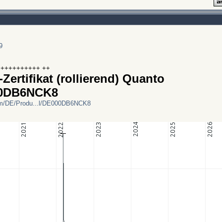
9
++++++++++ ++
-Zertifikat (rollierend) Quanto
00DB6NCK8
om/DE/Produ...l/DE000DB6NCK8