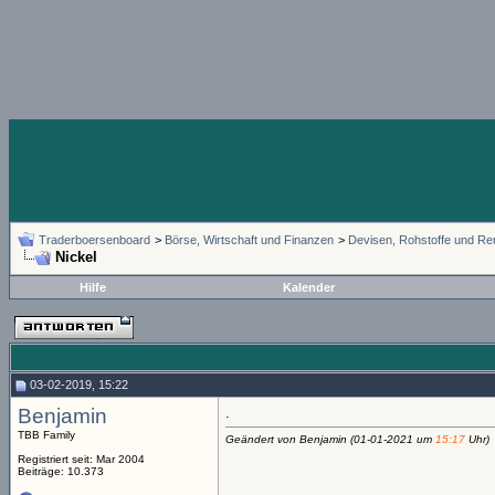
Traderboersenboard
>
Börse, Wirtschaft und Finanzen
>
Devisen, Rohstoffe und Re
Nickel
Hilfe
Kalender
03-02-2019, 15:22
Benjamin
.
TBB Family
Geändert von Benjamin (01-01-2021 um
15:17
Uhr)
Registriert seit: Mar 2004
Beiträge: 10.373