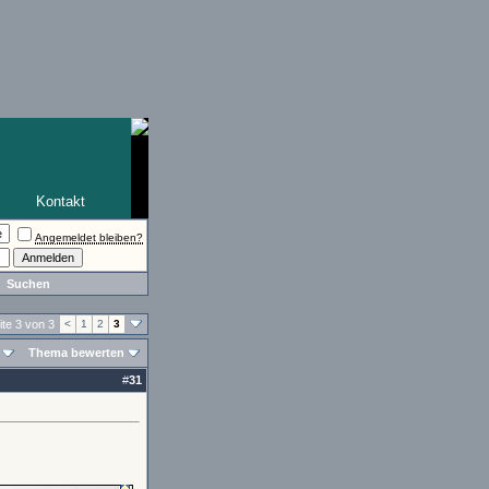
Kontakt
Angemeldet bleiben?
Suchen
ite 3 von 3
<
1
2
3
Thema bewerten
#
31