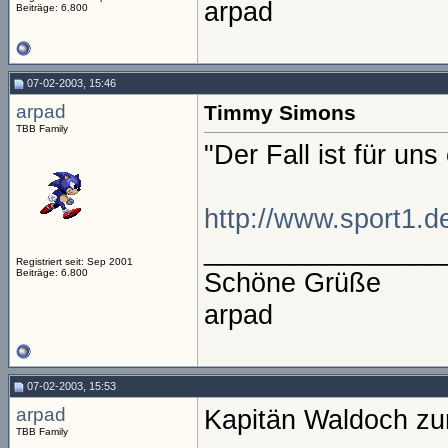
arpad
Beiträge: 6.800
07-02-2003, 15:46
arpad
Timmy Simons
TBB Family
"Der Fall ist für uns 
http://www.sport1.d
________________
Registriert seit: Sep 2001
Beiträge: 6.800
Schöne Grüße
arpad
07-02-2003, 15:53
arpad
Kapitän Waldoch zu
TBB Family