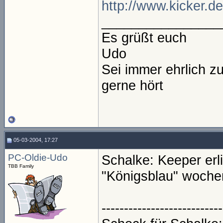
http://www.kicker.d
________________
Es grüßt euch
Udo
Sei immer ehrlich z
gerne hört
05-03-2004, 17:27
PC-Oldie-Udo
Schalke: Keeper erl
TBB Family
"Königsblau" woche
---------------------------