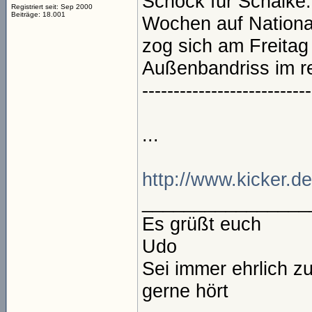
Schock für Schalke:
Registriert seit: Sep 2000
Beiträge: 18.001
Wochen auf National
zog sich am Freitag
Außenbandriss im r
---------------------------
...
http://www.kicker.d
________________
Es grüßt euch
Udo
Sei immer ehrlich z
gerne hört