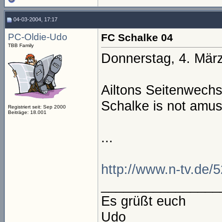
04-03-2004, 17:17
PC-Oldie-Udo
FC Schalke 04
TBB Family
Donnerstag, 4. Mär
Ailtons Seitenwechs
Schalke is not amu
Registriert seit: Sep 2000
Beiträge: 18.001
...
http://www.n-tv.de/
________________
Es grüßt euch
Udo