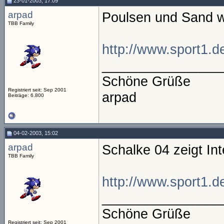
23-01-2003, 17:09
arpad
Poulsen und Sand wo
TBB Family
http://www.sport1.d
________________
Schöne Grüße
Registriert seit: Sep 2001
arpad
Beiträge: 6.800
04-02-2003, 15:02
arpad
Schalke 04 zeigt In
TBB Family
http://www.sport1.d
________________
Schöne Grüße
Registriert seit: Sep 2001