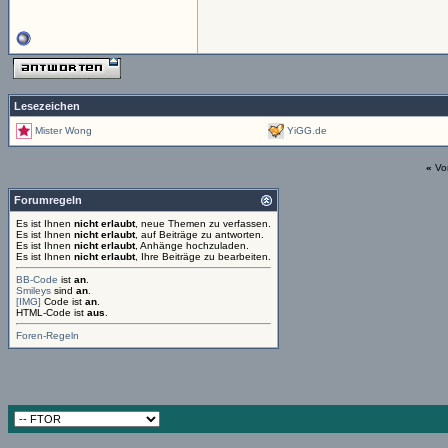
Lesezeichen
Mister Wong
YiGG.de
«
Vo
Forumregeln
Es ist Ihnen
nicht erlaubt
, neue Themen zu verfassen.
Es ist Ihnen
nicht erlaubt
, auf Beiträge zu antworten.
Es ist Ihnen
nicht erlaubt
, Anhänge hochzuladen.
Es ist Ihnen
nicht erlaubt
, Ihre Beiträge zu bearbeiten.
BB-Code
ist
an
.
Smileys
sind
an
.
[IMG]
Code ist
an
.
HTML-Code ist
aus
.
Foren-Regeln