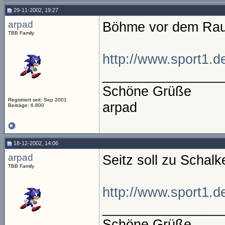
29-11-2002, 19:27
arpad
Böhme vor dem Rau
TBB Family
http://www.sport1.d
________________
Schöne Grüße
Registriert seit: Sep 2001
arpad
Beiträge: 6.800
18-12-2002, 14:06
arpad
Seitz soll zu Schal
TBB Family
http://www.sport1.d
________________
Schöne Grüße