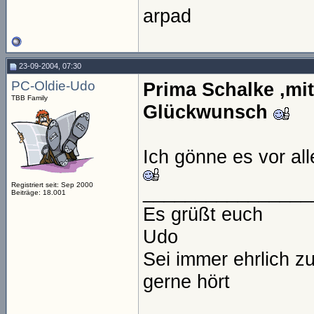
arpad
23-09-2004, 07:30
PC-Oldie-Udo
Prima Schalke ,m
TBB Family
Glückwunsch
Ich gönne es vor a
Registriert seit: Sep 2000
________________
Beiträge: 18.001
Es grüßt euch
Udo
Sei immer ehrlich z
gerne hört