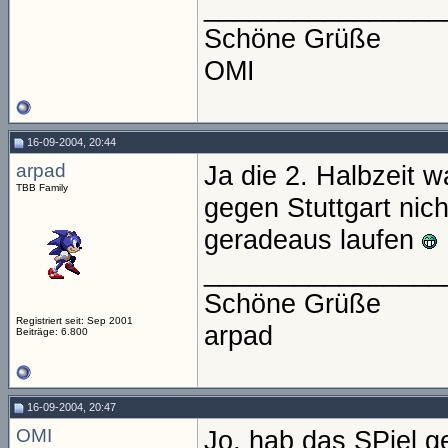
________________
Schöne Grüße
OMI
16-09-2004, 20:44
arpad
Ja die 2. Halbzeit 
TBB Family
gegen Stuttgart nic
geradeaus laufen
________________
Schöne Grüße
Registriert seit: Sep 2001
arpad
Beiträge: 6.800
16-09-2004, 20:47
OMI
Jo, hab das SPiel ge