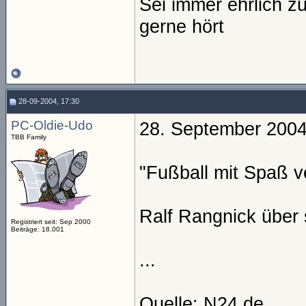
Sei immer ehrlich z
gerne hört
28-09-2004, 17:30
PC-Oldie-Udo
28. September 200
TBB Family
"Fußball mit Spaß v
Ralf Rangnick über
Registriert seit: Sep 2000
Beiträge: 18.001
...
Quelle: N24.de