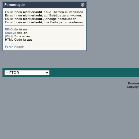
Forumregeln
Es ist Ihnen
nicht erlaubt
, neue Themen zu verfassen.
Es ist Ihnen
nicht erlaubt
, auf Beiträge zu antworten.
Es ist Ihnen
nicht erlaubt
, Anhänge hochzuladen.
Es ist Ihnen
nicht erlaubt
, Ihre Beiträge zu bearbeiten.
BB-Code
ist
an
.
Smileys
sind
an
.
[IMG]
Code ist
an
.
HTML-Code ist
aus
.
Foren-Regeln
Powered
Copyrigh