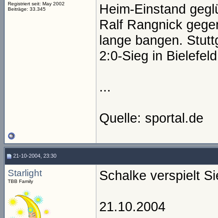
Registriert seit: May 2002
Heim-Einstand gegl
Beiträge: 33.345
Ralf Rangnick gege
lange bangen. Stuttg
2:0-Sieg in Bielefel
...
Quelle: sportal.de
21-10-2004, 23:30
Starlight
Schalke verspielt Sie
TBB Family
21.10.2004