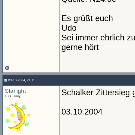
________________
Es grüßt euch
Udo
Sei immer ehrlich z
gerne hört
03-10-2004, 21:11
Starlight
Schalker Zittersie
TBB Family
03.10.2004