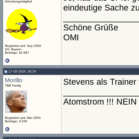
Gründungsmitglied
eindeutige Sache zu
________________
Schöne Grüße
OMI
Registriert seit: Sep 2000
Ort: Bayern
Beiträge: 82.687
17-09-2004, 08:34
Morillo
Stevens als Trainer
TBB Family
________________
Atomstrom !!! NEI
Registriert seit: Mar 2003
Beiträge: 3.030