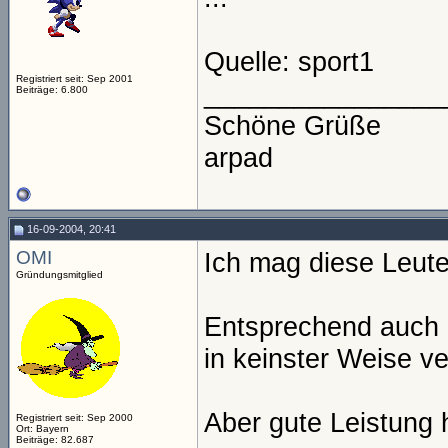
Quelle: sport1
Registriert seit: Sep 2001
________________
Beiträge: 6.800
Schöne Grüße
arpad
16-09-2004, 20:41
OMI
Ich mag diese Leute
Gründungsmitglied
Entsprechend auch 
in keinster Weise v
Aber gute Leistung h
Registriert seit: Sep 2000
Ort: Bayern
Beiträge: 82.687