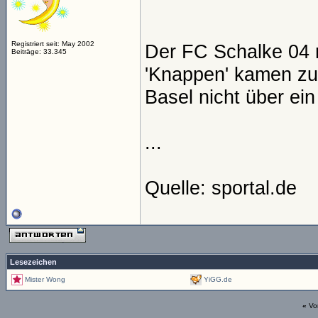
Registriert seit: May 2002
Der FC Schalke 04 
Beiträge: 33.345
'Knappen' kamen z
Basel nicht über ein
...
Quelle: sportal.de
Lesezeichen
Mister Wong
YiGG.de
«
Vo