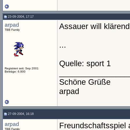
23-09-2004, 17:17
arpad
Assauer will klären
TBB Family
...
Quelle: sport 1
Registriert seit: Sep 2001
________________
Beiträge: 6.800
Schöne Grüße
arpad
27-09-2004, 16:18
arpad
Freundschaftsspiel 
TBB Family