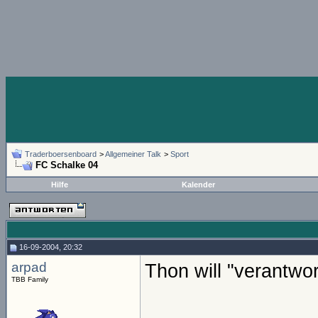
Traderboersenboard
>
Allgemeiner Talk
>
Sport
FC Schalke 04
Hilfe
Kalender
16-09-2004, 20:32
arpad
Thon will "verantwor
TBB Family
...