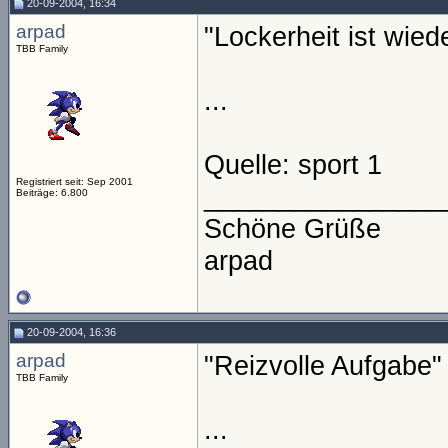
20-09-2004, 16:34
arpad
"Lockerheit ist wied
TBB Family
...
Quelle: sport 1
Registriert seit: Sep 2001
________________
Beiträge: 6.800
Schöne Grüße
arpad
20-09-2004, 16:36
arpad
"Reizvolle Aufgabe"
TBB Family
...