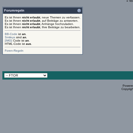
«
Vo
Forumregeln
Es ist Ihnen
nicht erlaubt
, neue Themen zu verfassen.
Es ist Ihnen
nicht erlaubt
, auf Beiträge zu antworten.
Es ist Ihnen
nicht erlaubt
, Anhänge hochzuladen.
Es ist Ihnen
nicht erlaubt
, Ihre Beiträge zu bearbeiten.
BB-Code
ist
an
.
Smileys
sind
an
.
[IMG]
Code ist
an
.
HTML-Code ist
aus
.
Foren-Regeln
Powered
Copyrigh