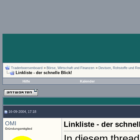
Traderboersenboard
>
Börse, Wirtschaft und Finanzen
>
Devisen, Rohstoffe und Re
Linkliste - der schnelle Blick!
Hilfe
Kalender
16-09-2004, 17:18
OMI
Linkliste - der schnel
Gründungsmitglied
In diesem threa