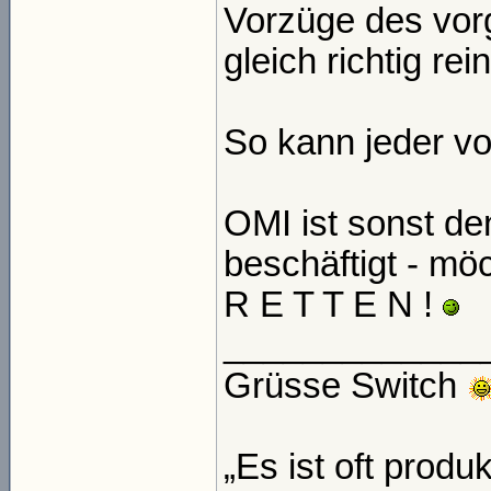
Vorzüge des vor
gleich richtig rei
So kann jeder v
OMI ist sonst de
beschäftigt - mö
R E T T E N !
_____________
Grüsse Switch
„Es ist oft produ