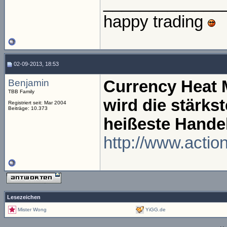
_____________
happy trading
02-09-2013, 18:53
Benjamin
Currency Heat 
TBB Family
wird die stärks
Registriert seit: Mar 2004
Beiträge: 10.373
heißeste Hande
http://www.acti
Lesezeichen
Mister Wong
YiGG.de