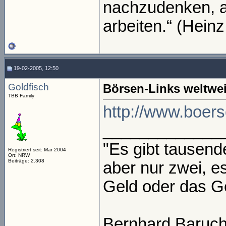
nachzudenken, a
arbeiten.“ (Heinz
19-02-2005, 12:50
Goldfisch
Börsen-Links weltwei
TBB Family
http://www.boers
_____________
"Es gibt tausend
Registriert seit: Mar 2004
Ort: NRW
Beiträge: 2.308
aber nur zwei, e
Geld oder das Gel
Bernhard Baruc