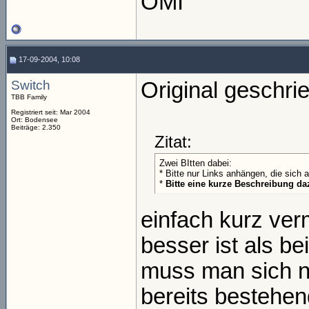
OMI
17-09-2004, 10:08
Switch
Original geschri
TBB Family
Registriert seit: Mar 2004
Ort: Bodensee
Beiträge: 2.350
Zitat:
Zwei BItten dabei:
* Bitte nur Links anhängen, die sich 
*
Bitte eine kurze Beschreibung d
einfach kurz ve
besser ist als b
muss man sich n
bereits bestehen