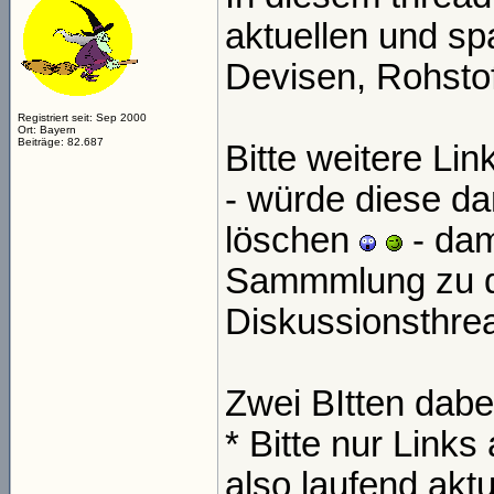
aktuellen und s
Devisen, Rohsto
Registriert seit: Sep 2000
Ort: Bayern
Beiträge: 82.687
Bitte weitere Li
- würde diese da
löschen
- dam
Sammmlung zu di
Diskussionsthre
Zwei BItten dabe
* Bitte nur Links
also laufend akt