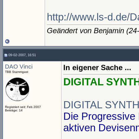
http://www.ls-d.de/D
Geändert von Benjamin (2
09-02-2007, 16:51
DAO Vinci
In eigener Sache ...
TBB Stammgast
DIGITAL SYNTH
DIGITAL SYNT
Registriert seit: Feb 2007
Beiträge: 14
Die Progressive
aktiven Devisenm