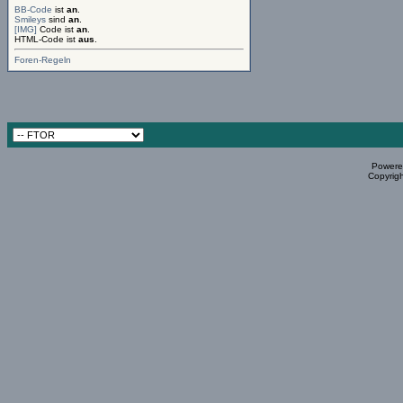
BB-Code
ist
an
.
Smileys
sind
an
.
[IMG]
Code ist
an
.
HTML-Code ist
aus
.
Foren-Regeln
Powered
Copyrigh