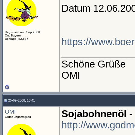
Datum 12.06.2007
Registriert seit: Sep 2000
Ort: Bayern
https://www.boer
Beiträge: 82.687
_____________
Schöne Grüße
OMI
25-09-2008, 10:41
OMI
Sojabohnenöl -
Gründungsmitglied
http://www.godmo