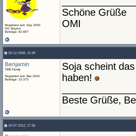
_____________
Schöne Grüße
OMI
Registriert seit: Sep 2000
Ort: Bayern
Beiträge: 82.687
29-12-2008, 15:38
Benjamin
Soja scheint da
TBB Family
haben!
Registriert seit: Mar 2004
Beiträge: 10.373
_____________
Beste Grüße, Be
19-07-2012, 17:36