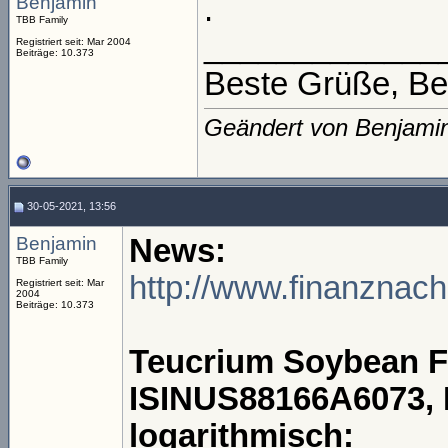
Benjamin
.
TBB Family
_____________
Registriert seit: Mar 2004
Beiträge: 10.373
Beste Grüße, Be
Geändert von Benjami
30-05-2021, 13:56
Benjamin
News:
TBB Family
http://www.finanznac
Registriert seit: Mar
2004
Beiträge: 10.373
Teucrium Soybean 
ISINUS88166A6073, 
logarithmisch: