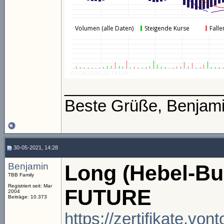
_________________
Beste Grüße, Benjam
30-05-2021, 14:28
Benjamin
Long (Hebel-Bu
TBB Family
Registriert seit: Mar
FUTURE
2004
Beiträge: 10.373
https://zertifikate.vo