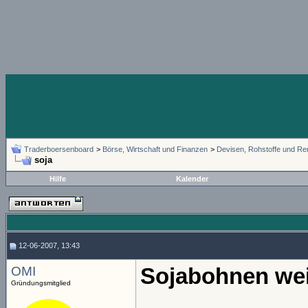
Traderboersenboard
>
Börse, Wirtschaft und Finanzen
>
Devisen, Rohstoffe und Re
soja
Hilfe
Kalender
12-06-2007, 13:43
OMI
Sojabohnen wei
Gründungsmitglied