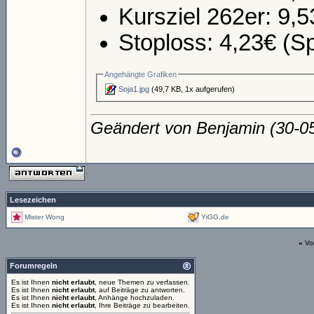
Kursziel 262er: 9,5
Stoploss: 4,23€ (S
Angehängte Grafiken
Soja1.jpg
(49,7 KB, 1x aufgerufen)
Geändert von Benjamin (30-
Lesezeichen
Mister Wong
YiGG.de
«
Vo
Forumregeln
Es ist Ihnen
nicht erlaubt
, neue Themen zu verfassen.
Es ist Ihnen
nicht erlaubt
, auf Beiträge zu antworten.
Es ist Ihnen
nicht erlaubt
, Anhänge hochzuladen.
Es ist Ihnen
nicht erlaubt
, Ihre Beiträge zu bearbeiten.