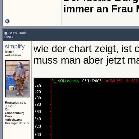
immer an Frau 
28-09-2004,
09:03
simplify
wie der chart zeigt, ist
letzter
welterklärer
muss man aber jetzt ma
Registriert seit:
Jul 2002
Ort:
Chancenburg,
Kreis
Aufschwung
Beiträge: 35.725