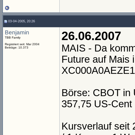
03-04-2005, 20:26
Benjamin
26.06.2007
TBB Family
Registriert seit: Mar 2004
MAIS - Da kommt
Beiträge: 10.373
Future auf Mais 
XC000A0AEZE1
Börse: CBOT in U
357,75 US-Cent 
Kursverlauf seit