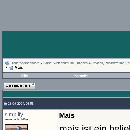
Traderboersenboard
>
Börse, Wirtschaft und Finanzen
>
Devisen, Rohstoffe und Re
Mais
Hilfe
Kalender
28-09-2004, 08:56
simplify
Mais
letzter welterklärer
mais ist ein beli