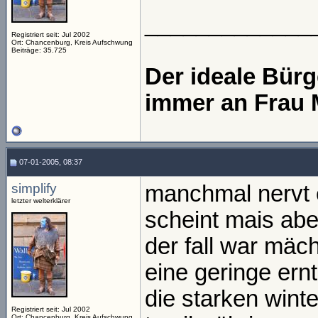
_____________
Registriert seit: Jul 2002
Ort: Chancenburg, Kreis Aufschwung
Beiträge: 35.725
Der ideale Bür
immer an Frau 
07-01-2005, 08:37
simplify
manchmal nervt e
letzter welterklärer
scheint mais ab
der fall war mäc
eine geringe ern
die starken wint
Registriert seit: Jul 2002
Ort: Chancenburg, Kreis Aufschwung