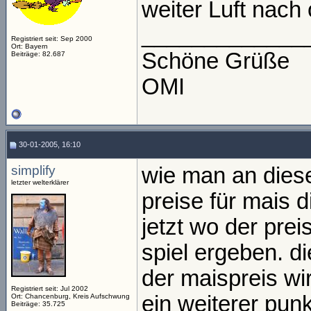
weiter Luft nach
_____________
Registriert seit: Sep 2000
Ort: Bayern
Schöne Grüße
Beiträge: 82.687
OMI
30-01-2005, 16:10
simplify
wie man an diese
letzter welterklärer
preise für mais 
jetzt wo der preis
spiel ergeben. d
der maispreis wi
Registriert seit: Jul 2002
ein weiterer punk
Ort: Chancenburg, Kreis Aufschwung
Beiträge: 35.725