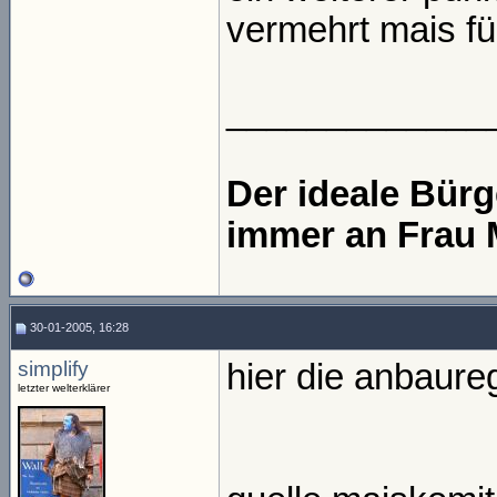
vermehrt mais fü
_____________
Der ideale Bür
immer an Frau 
30-01-2005, 16:28
simplify
hier die anbaure
letzter welterklärer