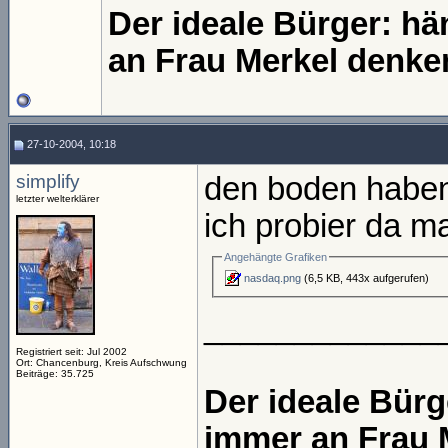
Der ideale Bürger: h
an Frau Merkel denke
27-10-2004, 10:18
simplify
den boden haben 
letzter welterklärer
ich probier da ma
Angehängte Grafiken
nasdaq.png
(6,5 KB, 443x aufgerufen)
_____________
Registriert seit: Jul 2002
Ort: Chancenburg, Kreis Aufschwung
Beiträge: 35.725
Der ideale Bür
immer an Frau 