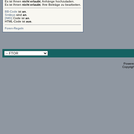
Es ist Ihnen
nicht erlaubt
, Anhänge hochzuladen.
Es ist Ihnen
nicht erlaubt
, Ihre Beiträge zu bearbeiten.
BB-Code
ist
an
.
Smileys
sind
an
.
[IMG]
Code ist
an
.
HTML-Code ist
aus
.
Foren-Regeln
Powered
Copyrigh