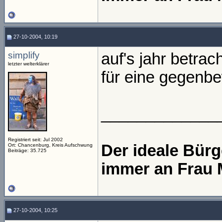
27-10-2004, 10:19
simplify
auf's jahr betrach
letzter welterklärer
für eine gegenb
_____________
Registriert seit: Jul 2002
Der ideale Bür
Ort: Chancenburg, Kreis Aufschwung
Beiträge: 35.725
immer an Frau 
27-10-2004, 10:25