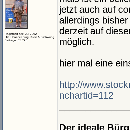
jetzt auch auf co
allerdings bisher
derzeit auf dies
Registriert seit: Jul 2002
Ort: Chancenburg, Kreis Aufschwung
möglich.
Beiträge: 35.725
hier mal eine ei
http://www.stoc
nchartid=112
_____________
Der ideale Bür