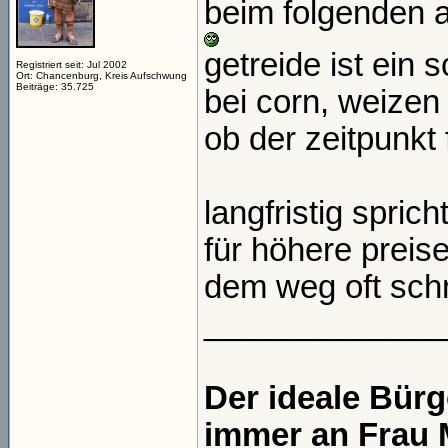
beim folgenden 
getreide ist ein 
Registriert seit: Jul 2002
Ort: Chancenburg, Kreis Aufschwung
Beiträge: 35.725
bei corn, weizen
ob der zeitpunk
langfristig spric
für höhere preis
dem weg oft sch
_____________
Der ideale Bür
immer an Frau 