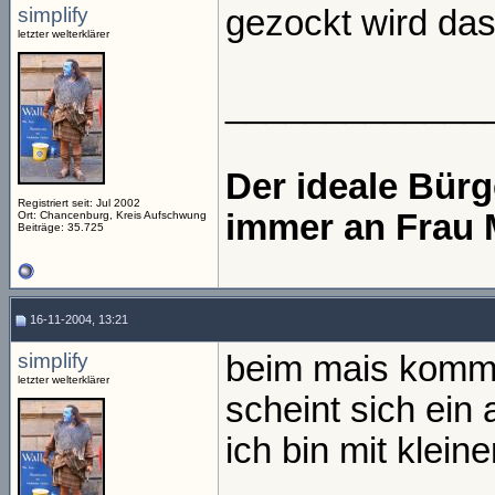
simplify
gezockt wird da
letzter welterklärer
_____________
Der ideale Bür
Registriert seit: Jul 2002
immer an Frau 
Ort: Chancenburg, Kreis Aufschwung
Beiträge: 35.725
16-11-2004, 13:21
simplify
beim mais kommt
letzter welterklärer
scheint sich ein
ich bin mit klein