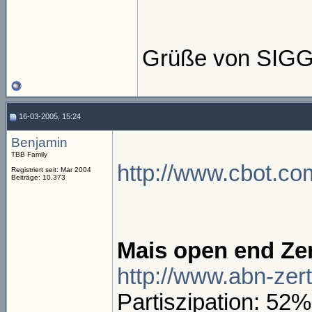
Grüße von SIGG
16-03-2005, 15:24
Benjamin
TBB Family
http://www.cbot.co
Registriert seit: Mar 2004
Beiträge: 10.373
Mais open end Zer
http://www.abn-zer
Partiszipation: 52%