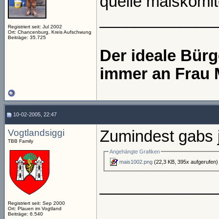
quelle maiskomi
_____________
Registriert seit: Jul 2002
Ort: Chancenburg, Kreis Aufschwung
Beiträge: 35.725
Der ideale Bür
immer an Frau 
10-02-2005, 22:47
Vogtlandsiggi
Zumindest gabs 
TBB Family
Angehängte Grafiken
mais1002.png
(22,3 KB, 395x aufgerufen)
_____________
Registriert seit: Sep 2000
Ort: Plauen im Vogtland
Beiträge: 6.540