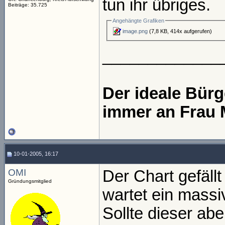
tun ihr übriges.
Beiträge: 35.725
Angehängte Grafiken
image.png
(7,8 KB, 414x aufgerufen)
_____________
Der ideale Bür
immer an Frau 
10-01-2005, 16:17
OMI
Der Chart gefällt
Gründungsmitglied
wartet ein massi
Sollte dieser ab