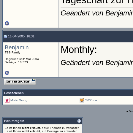
Tageschart zur H
Geändert von Benjami
11-04-2005, 16:31
Benjamin
Monthly:
TBB Family
Registriert seit: Mar 2004
Geändert von Benjami
Beiträge: 10.373
Lesezeichen
Mister Wong
YiGG.de
«
Vo
Forumregeln
Es ist Ihnen
nicht erlaubt
, neue Themen zu verfassen.
Es ist Ihnen
nicht erlaubt
, auf Beiträge zu antworten.