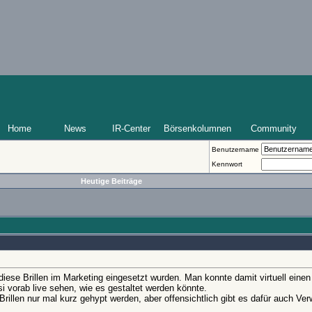
Home
News
IR-Center
Börsenkolumnen
Community
Benutzername
Kennwort
Heutige Beiträge
iese Brillen im Marketing eingesetzt wurden. Man konnte damit virtuell einen
 vorab live sehen, wie es gestaltet werden könnte.
Brillen nur mal kurz gehypt werden, aber offensichtlich gibt es dafür auch V