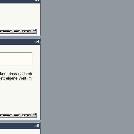
#
3
#
4
enken, dass dadurch
lett eigene Welt im
#
5