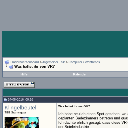
Traderboersenboard
>
Allgemeiner Talk
>
Computer / Webtrends
Was haltet ihr von VR?
Hilfe
Kalender
24-08-2016, 09:16
Klingelbeutel
Was haltet ihr von VR?
TBB Stammgast
Ich habe neulich einen Spot gesehen, wo d
geplanten Badezimmers betreten und quasi
Ich dachte ehrlich gesagt, dass diese VR-
der Spieleindustrie.