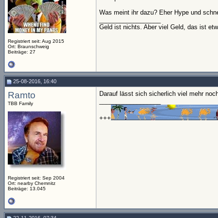
Was meint ihr dazu? Eher Hype und schnel
__________________
Geld ist nichts. Aber viel Geld, das ist et
Registriert seit: Aug 2015
Ort: Braunschweig
Beiträge: 27
25-08-2016, 16:40
Ramto
Darauf lässt sich sicherlich viel mehr no
__________________
TBB Family
+++
Registriert seit: Sep 2004
Ort: nearby Chemnitz
Beiträge: 13.045