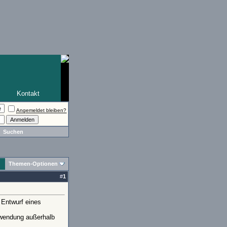
Kontakt
Angemeldet bleiben?
Suchen
Themen-Optionen
#
1
 Entwurf eines
erwendung außerhalb