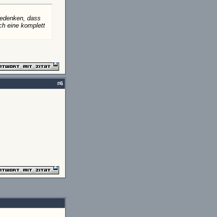
 bedenken, dass
ich eine komplett
#
6