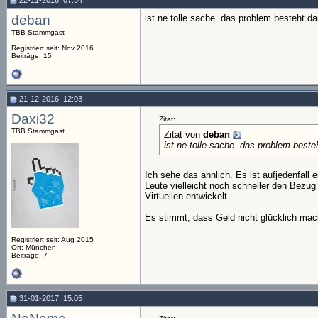
22-11-2016, 07:34
deban
ist ne tolle sache. das problem besteht d
TBB Stammgast
Registriert seit: Nov 2016
Beiträge: 15
21-12-2016, 12:03
Daxi32
Zitat:
TBB Stammgast
Zitat von
deban
ist ne tolle sache. das problem best
Ich sehe das ähnlich. Es ist aufjedenfall
Leute vielleicht noch schneller den Bezug 
Virtuellen entwickelt.
__________________
Es stimmt, dass Geld nicht glücklich mac
Registriert seit: Aug 2015
Ort: München
Beiträge: 7
31-01-2017, 15:05