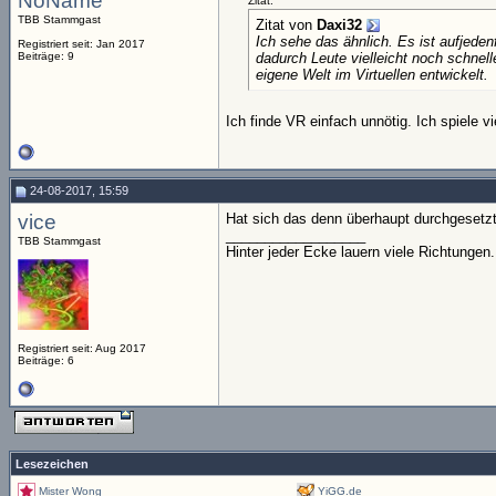
NoName
Zitat:
TBB Stammgast
Zitat von
Daxi32
Ich sehe das ähnlich. Es ist aufjede
Registriert seit: Jan 2017
Beiträge: 9
dadurch Leute vielleicht noch schnell
eigene Welt im Virtuellen entwickelt.
Ich finde VR einfach unnötig. Ich spiele v
24-08-2017, 15:59
vice
Hat sich das denn überhaupt durchgesetzt?
__________________
TBB Stammgast
Hinter jeder Ecke lauern viele Richtungen.
Registriert seit: Aug 2017
Beiträge: 6
Lesezeichen
Mister Wong
YiGG.de